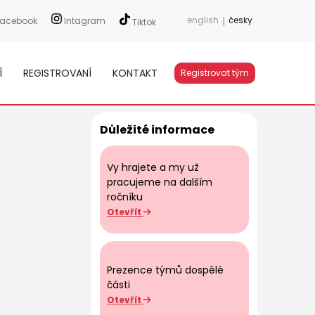
english
|
česky
acebook
Intagram
Tiktok
Í
REGISTROVANÍ
KONTAKT
Registrovat tým
Důležité informace
Vy hrajete a my už
pracujeme na dalším
ročníku
Otevřít
Prezence týmů dospělé
části
Otevřít