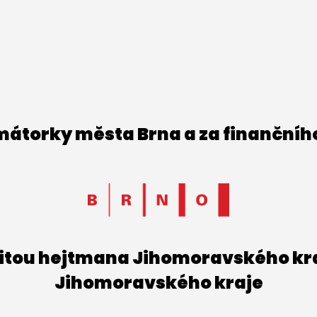
imátorky města Brna a za finančníh
titou hejtmana Jihomoravského kraj
Jihomoravského kraje