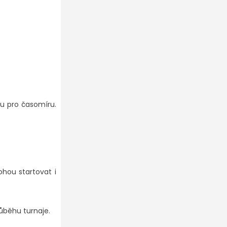
ku pro časomíru.
ohou startovat i
růběhu turnaje.