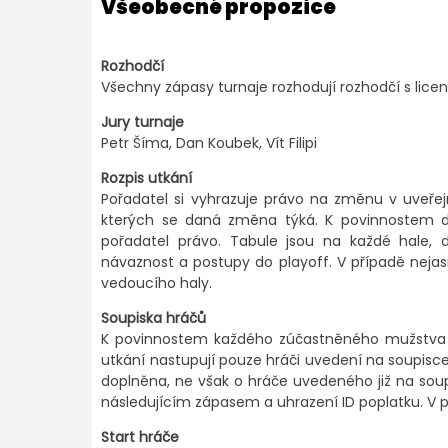
Všeobecné propozice
Rozhodčí
Všechny zápasy turnaje rozhodují rozhodčí s lice
Jury turnaje
Petr Šíma, Dan Koubek, Vít Filipi
Rozpis utkání
Pořadatel si vyhrazuje právo na změnu v uveře
kterých se daná změna týká. K povinnostem dr
pořadatel právo. Tabule jsou na každé hale, 
návaznost a postupy do playoff. V případě nejas
vedoucího haly.
Soupiska hráčů
K povinnostem každého zúčastněného mužstva pa
utkání nastupují pouze hráči uvedení na soupi
doplněna, ne však o hráče uvedeného již na so
následujícím zápasem a uhrazení ID poplatku. V p
Start hráče