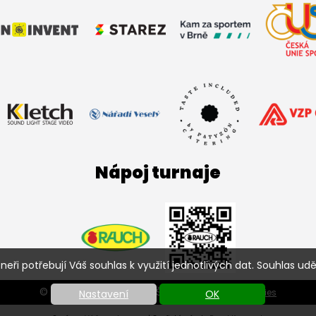
Nápoj turnaje
ři potřebují Váš souhlas k využití jednotlivých dat. Souhlas uděl
© SC HATTRICK BRNO FBŠ 2026 |
Nastavení cookies
Nastavení
OK