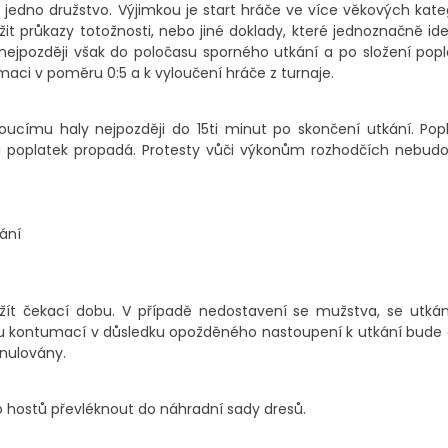
jedno družstvo. Výjimkou je start hráče ve více věkových kate
t průkazy totožnosti, nebo jiné doklady, které jednoznačně iden
ejpozději však do poločasu sporného utkání a po složení popl
aci v poměru 0:5 a k vyloučení hráče z turnaje.
címu haly nejpozději do 15ti minut po skončení utkání. Pop
tu poplatek propadá. Protesty vůči výkonům rozhodčích nebud
ání
žít čekací dobu. V případě nedostavení se mužstva, se utká
u kontumací v důsledku opožděného nastoupení k utkání bude 
anulovány.
 hostů převléknout do náhradní sady dresů.