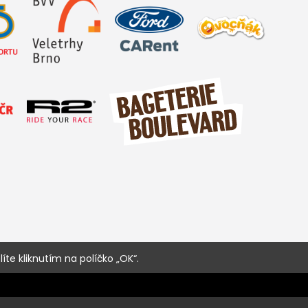
íte kliknutím na políčko „OK“.