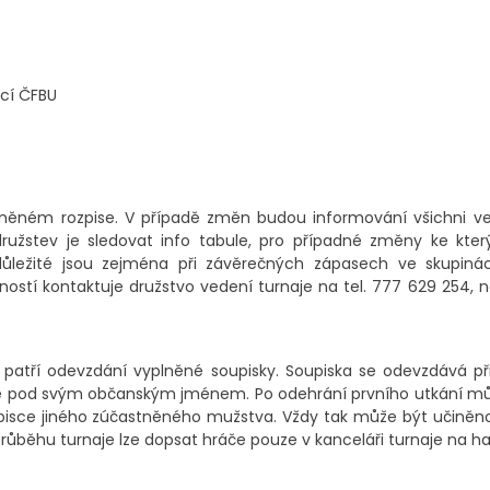
ncí ČFBU
jněném rozpise. V případě změn budou informování všichni ve
užstev je sledovat info tabule, pro případné změny ke kter
důležité jsou zejména při závěrečných zápasech ve skupiná
ností kontaktuje družstvo vedení turnaje na tel. 777 629 254, 
tří odevzdání vyplněné soupisky. Soupiska se odevzdává při
sce pod svým občanským jménem. Po odehrání prvního utkání mů
upisce jiného zúčastněného mužstva. Vždy tak může být učiněn
růběhu turnaje lze dopsat hráče pouze v kanceláři turnaje na ha