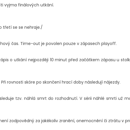
i vyjma finálových utkání.
 třetí se se nehraje./
hový čas. Time-out je povolen pouze v zápasech playoff.
pis o utkání nejpozději 10 minut před začátkem zápasu u stol
Při rovnosti skóre po skončení hrací doby následují nájezdy.
ásleduje tzv. náhlá smrt do rozhodnutí. V sérii náhlé smrti už m
l není zodpovědný za jakékoliv zranění, onemocnění či ztrátu v p