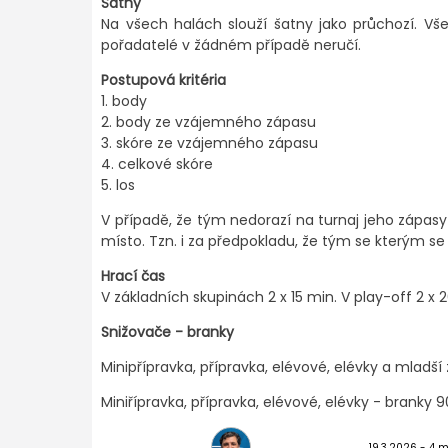
Šatny
Na všech halách slouží šatny jako průchozí. V
pořadatelé v žádném případě neručí.
Postupová kritéria
1. body
2. body ze vzájemného zápasu
3. skóre ze vzájemného zápasu
4. celkové skóre
5. los
V případě, že tým nedorazí na turnaj jeho zápas
místo. Tzn. i za předpokladu, že tým se kterým se
Hrací čas
V základních skupinách 2 x 15 min. V play-off 2 x 2
Snižovače - branky
Minipřípravka, přípravka, elévové, elévky a mladší
Miniřípravka, přípravka, elévové, elévky - branky 
19.3.2026
- 4 m