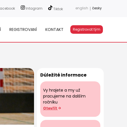
english
|
česky
acebook
Intagram
Tiktok
Í
REGISTROVANÍ
KONTAKT
Registrovat tým
Důležité informace
Vy hrajete a my už
pracujeme na dalším
ročníku
Otevřít