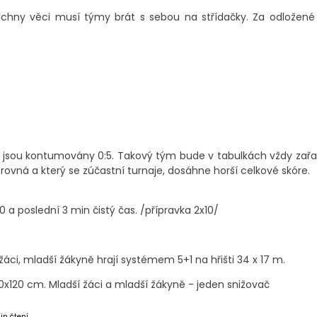
šechny věci musí týmy brát s sebou na střídačky. Za odložené
y jsou kontumovány 0:5. Takový tým bude v tabulkách vždy zař
 rovná a který se zúčastní turnaje, dosáhne horší celkové skóre.
0 a poslední 3 min čistý čas. /přípravka 2x10/
 žáci, mladší žákyně hrají systémem 5+1 na hřišti 34 x 17 m.
90x120 cm. Mladší žáci a mladší žákyně - jeden snižovač
in čtení