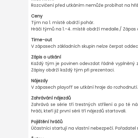
Rozcvičení před utkáním nemůže probíhat na hřišt
Ceny
Tým na 1. místě obdrží pohár.
Hráči týmů na 1.–4. místě obdrží medaile./ Zápas o
Time-out
V zápasech základních skupin nelze čerpat oddec
Zápis o utkání
Každý tým je povinen odevzdat řádně vyplněný zá
Zápisy obdrží každý tým při prezentaci.
Nájezdy
V zápasech playoff se utkání hraje do rozhodnutí. 
Zahrávání nájezdů
Zahrává se série tří trestných střílení a po té n
hráči, kteří již první sérii tří nájezdů startovali.
Pojištění hráčů
Účastníci startují na vlastní nebezpečí. Pořadate