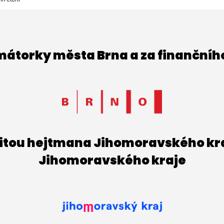
imátorky města Brna a za finančníh
titou hejtmana Jihomoravského kraj
Jihomoravského kraje