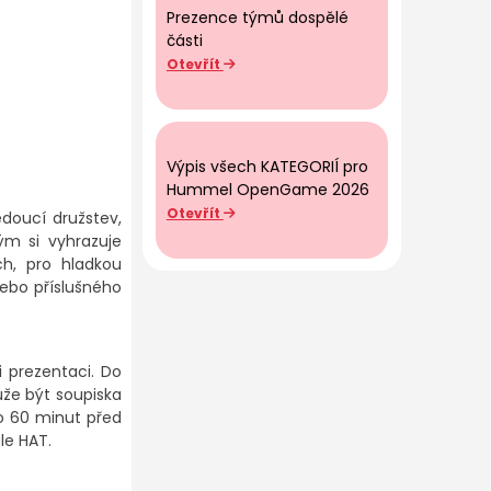
Prezence týmů dospělé
části
Otevřít
Výpis všech KATEGORIÍ pro
Hummel OpenGame 2026
Otevřít
doucí družstev,
ým si vyhrazuje
ch, pro hladkou
nebo příslušného
 prezentaci. Do
že být soupiska
o 60 minut před
le HAT.