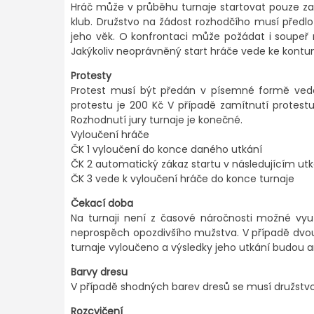
Hráč může v průběhu turnaje startovat pouze za 
klub. Družstvo na žádost rozhodčího musí předloži
jeho věk. O konfrontaci může požádat i soupeř n
Jakýkoliv neoprávněný start hráče vede ke kontum
Protesty
Protest musí být předán v písemné formě vedou
protestu je 200 Kč V případě zamítnutí protes
Rozhodnutí jury turnaje je konečné.
Vyloučení hráče
ČK 1 vyloučení do konce daného utkání
ČK 2 automatický zákaz startu v následujícím utk
ČK 3 vede k vyloučení hráče do konce turnaje
Čekací doba
Na turnaji není z časové náročnosti možné vyu
neprospěch opozdivšího mužstva. V případě dvo
turnaje vyloučeno a výsledky jeho utkání budou 
Barvy dresu
V případě shodných barev dresů se musí družstvo
Rozcvičení