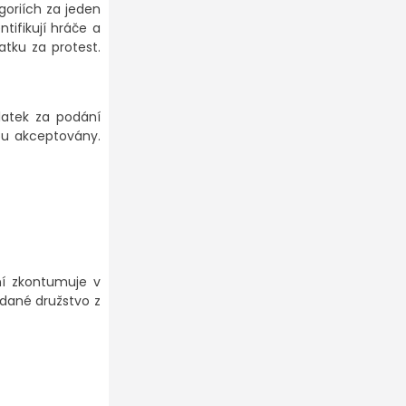
goriích za jeden
tifikují hráče a
atku za protest.
latek za podání
ou akceptovány.
ní zkontumuje v
dané družstvo z