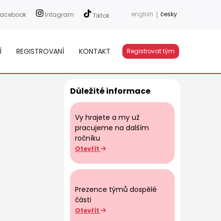
english
|
česky
acebook
Intagram
Tiktok
Í
REGISTROVANÍ
KONTAKT
Registrovat tým
Důležité informace
Vy hrajete a my už
pracujeme na dalším
ročníku
Otevřít
Prezence týmů dospělé
části
Otevřít