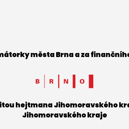
imátorky města Brna a za finančníh
titou hejtmana Jihomoravského kraj
Jihomoravského kraje