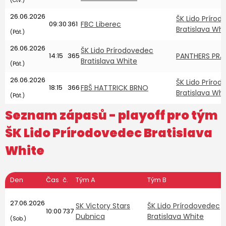
(Čtv.)
26.06.2026
ŠK Lido Príro
09:30
361
FBC Liberec
Bratislava Whi
(Pát.)
26.06.2026
ŠK Lido Prírodovedec
14:15
365
PANTHERS PRA
Bratislava White
(Pát.)
26.06.2026
ŠK Lido Príro
18:15
366
FBŠ HATTRICK BRNO
Bratislava Whi
(Pát.)
Seznam zápasů - playoff pro tým
ŠK Lido Prírodovedec Bratislava
White
Den
Čas
č.
Tým A
Tým B
O
27.06.2026
7
SK Victory Stars
ŠK Lido Prírodovedec
10:00
737
Dubnica
Bratislava White
D
(Sob.)