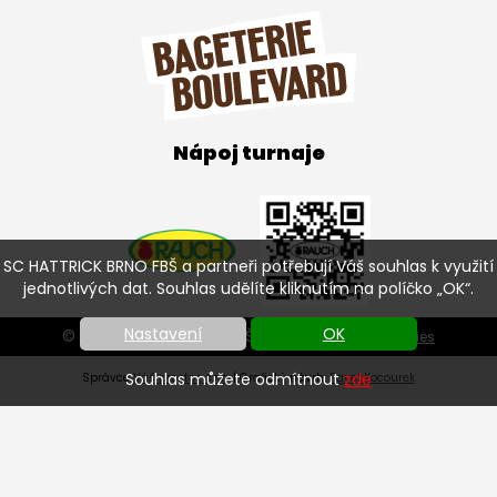
Nápoj turnaje
SC HATTRICK BRNO FBŠ a partneři potřebují Váš souhlas k využití
jednotlivých dat. Souhlas udělíte kliknutím na políčko „OK“.
Nastavení
OK
© SC HATTRICK BRNO FBŠ 2026 |
Nastavení cookies
Souhlas můžete odmítnout
zde
Správce
Váš prostor, s.r.o.
| Grafický návrh:
Pavel Kocourek