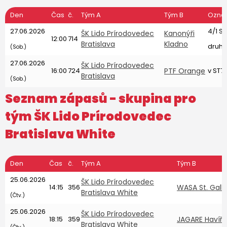
Den
Čas
č.
Tým A
Tým B
Ozna
27.06.2026
4/1 S
ŠK Lido Prírodovedec
Kanonýři
12:00
714
Bratislava
Kladno
druhé
(Sob.)
27.06.2026
ŠK Lido Prírodovedec
16:00
724
PTF Orange
v ST7
Bratislava
(Sob.)
Seznam zápasů - skupina pro
tým
ŠK Lido Prírodovedec
Bratislava White
Den
Čas
č.
Tým A
Tým B
25.06.2026
ŠK Lido Prírodovedec
14:15
356
WASA St. Gall
Bratislava White
(Čtv.)
25.06.2026
ŠK Lido Prírodovedec
18:15
359
JAGARE Havíř
Bratislava White