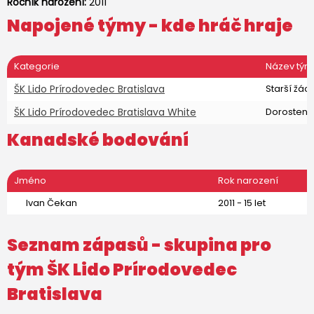
Ročník narození:
2011
Napojené týmy - kde hráč hraje
Kategorie
Název tým
ŠK Lido Prírodovedec Bratislava
Starší žáci
ŠK Lido Prírodovedec Bratislava White
Dorostenci
Kanadské bodování
Jméno
Rok narození
Ivan Čekan
2011 - 15 let
Seznam zápasů - skupina pro
tým
ŠK Lido Prírodovedec
Bratislava