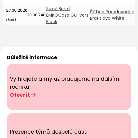
Sokol Brno I
27.06.2026
2
ŠK Lido Prírodovedec
13:00
748
EMKOCase Gullivers
Bratislava White
d
(Sob.)
Black
Důležité informace
Vy hrajete a my už pracujeme na dalším
ročníku
Otevřít
Prezence týmů dospělé části