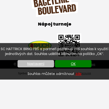
Nápoj turnaje
SC HATTRICK BRNO FBŠ a partneři potřebují Váš souhlas k využití
jednotlivých dat. Souhlas udělíte kliknutím na políčko „OK“.
Nastavení
OK
© SC HATTRICK BRNO FBŠ 2026 |
Nastavení cookies
Souhlas můžete odmítnout
zde
Správce
Váš prostor, s.r.o.
| Grafický návrh:
Pavel Kocourek