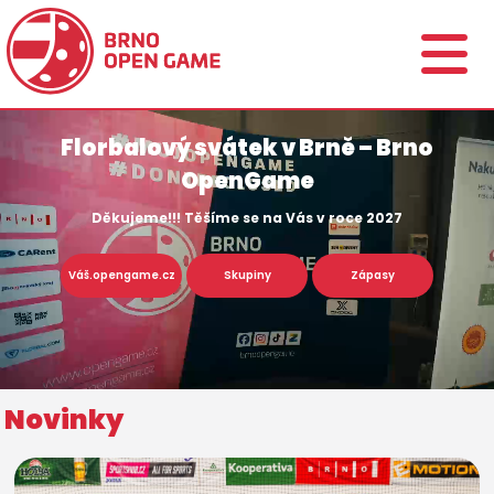
Florbalový svátek v Brně – Brno
OpenGame
Děkujeme!!! Těšíme se na Vás v roce 2027
Váš.opengame.cz
Skupiny
Zápasy
Novinky