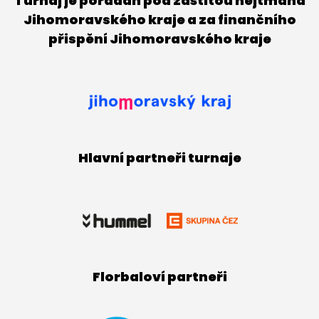
Turnaj je pořádán pod záštitou hejtmana
Jihomoravského kraje a za finančního
přispění Jihomoravského kraje
Hlavní partneři turnaje
Florbaloví partneři