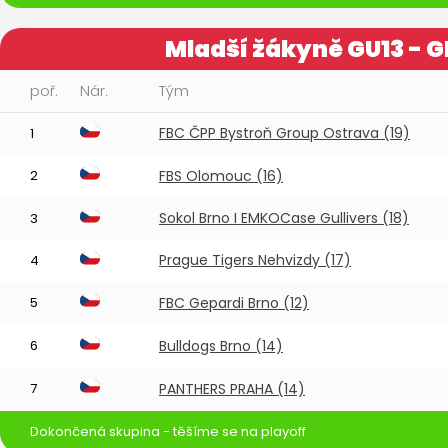
Mladší žákyně GU13 - 
poř.
Nár.
Tým
FBC ČPP Bystroň Group Ostrava (19)
1
2
FBS Olomouc (16)
Sokol Brno I EMKOCase Gullivers (18)
3
Prague Tigers Nehvizdy (17)
4
5
FBC Gepardi Brno (12)
6
Bulldogs Brno (14)
7
PANTHERS PRAHA (14)
Dokončená skupina - těšíme se na playoff