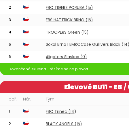
2
FBC TIGERS PORUBA (15)
3
FBŠ HATTRICK BRNO (15)
4
TROOPERS Green (15)
Sokol Brno I EMKOCase Gullivers Black (14
5
6
Aligators Slavkov (0)
Dokončená skupina - těšíme se na playoff
Elevové BU11 - EB
/
poř.
Nár.
Tým
1
FBC Třinec (14)
2
BLACK ANGELS (15)