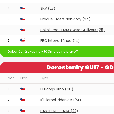
3
SKV (23)
Prague Tigers Nehvizdy (24)
4
Sokol Brno I EMKOCase Gullivers (25)
5
6
FBC Intevo Třinec (14)
Dokončená skupina - těšíme se na playoff
Dorostenky GU17 - G
poř.
Nár.
Tým
1
Bulldogs Brno (40)
2
K1 Florbal Židenice (24)
3
PANTHERS PRAHA (22)