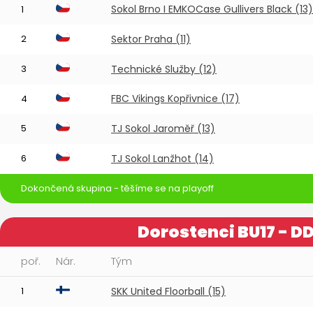
Sokol Brno I EMKOCase Gullivers Black (13)
1
2
Sektor Praha (11)
3
Technické Služby (12)
FBC Vikings Kopřivnice (17)
4
5
TJ Sokol Jaroměř (13)
6
TJ Sokol Lanžhot (14)
Dokončená skupina - těšíme se na playoff
Dorostenci BU17 - D
poř.
Nár.
Tým
1
SKK United Floorball (15)