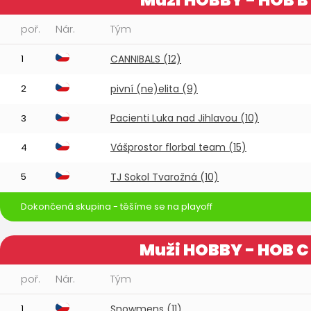
poř.
Nár.
Tým
1
CANNIBALS (12)
2
pivní (ne)elita (9)
Pacienti Luka nad Jihlavou (10)
3
Vášprostor florbal team (15)
4
5
TJ Sokol Tvarožná (10)
Dokončená skupina - těšíme se na playoff
Muži HOBBY - HOB C
poř.
Nár.
Tým
1
Snowmens (11)