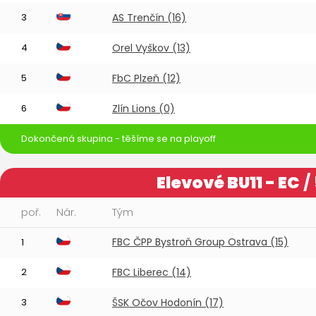
3
AS Trenčín (16)
4
Orel Vyškov (13)
5
FbC Plzeň (12)
6
Zlín Lions (0)
Dokončená skupina - těšíme se na playoff
Elevové BU11 - EC
/
poř.
Nár.
Tým
FBC ČPP Bystroň Group Ostrava (15)
1
2
FBC Liberec (14)
3
ŠSK Očov Hodonín (17)