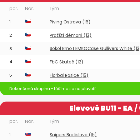
poř.
Nár.
Tým
1
Piving Ostrava (16)
2
Pražští démoni (13)
Sokol Brno I EMKOCase Gullivers White (13
3
4
FbC Skuteč (12)
5
Florbal Rosice (15)
Dokončená skupina - těšíme se na playoff
Elevové BU11 - EA
/
poř.
Nár.
Tým
1
Snipers Bratislava (15)