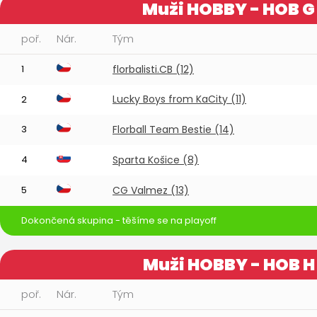
Muži HOBBY - HOB G
poř.
Nár.
Tým
1
florbalisti.CB (12)
Lucky Boys from KaCity (11)
2
3
Florball Team Bestie (14)
4
Sparta Košice (8)
5
CG Valmez (13)
Dokončená skupina - těšíme se na playoff
Muži HOBBY - HOB H
poř.
Nár.
Tým