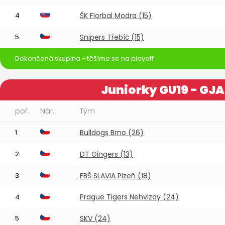
4
ŠK Florbal Modra (15)
5
Snipers Třebíč (15)
Dokončená skupina - těšíme se na playoff
Juniorky GU19 - GJA
poř.
Nár.
Tým
1
Bulldogs Brno (26)
2
DT Gingers (13)
3
FBŠ SLAVIA Plzeň (18)
Prague Tigers Nehvizdy (24)
4
5
SKV (24)