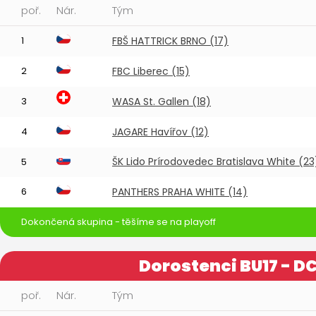
poř.
Nár.
Tým
1
FBŠ HATTRICK BRNO (17)
2
FBC Liberec (15)
3
WASA St. Gallen (18)
4
JAGARE Havířov (12)
ŠK Lido Prírodovedec Bratislava White (23
5
6
PANTHERS PRAHA WHITE (14)
Dokončená skupina - těšíme se na playoff
Dorostenci BU17 - D
poř.
Nár.
Tým