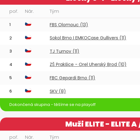
poř.
Nár.
Tým
1
FBS Olomouc (13)
Sokol Brno I EMKOCase Gullivers (11)
2
3
TJ Turnov (11)
ZŠ Prakšice - Orel Uherský Brod (10)
4
5
FBC Gepardi Brno (11)
6
SKV (8)
Dokončená skupina - těšíme se na playoff
Muži ELITE - ELITE A
poř.
Nár.
Tým