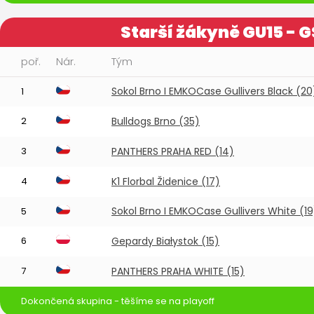
Starší žákyně GU15 - 
poř.
Nár.
Tým
Sokol Brno I EMKOCase Gullivers Black (20
1
2
Bulldogs Brno (35)
3
PANTHERS PRAHA RED (14)
4
K1 Florbal Židenice (17)
Sokol Brno I EMKOCase Gullivers White (19
5
6
Gepardy Białystok (15)
7
PANTHERS PRAHA WHITE (15)
Dokončená skupina - těšíme se na playoff