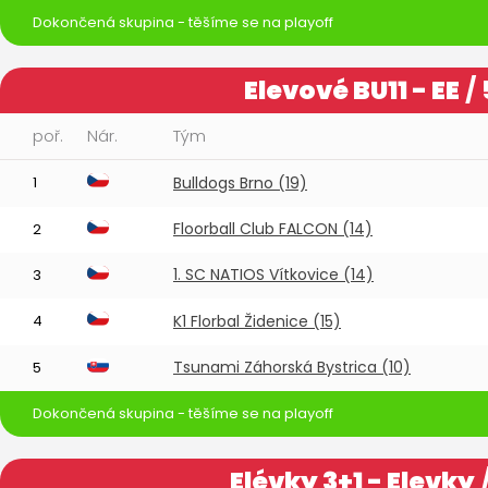
Dokončená skupina - těšíme se na playoff
Elevové BU11 - EE
/ 
poř.
Nár.
Tým
1
Bulldogs Brno (19)
Floorball Club FALCON (14)
2
1. SC NATIOS Vítkovice (14)
3
4
K1 Florbal Židenice (15)
Tsunami Záhorská Bystrica (10)
5
Dokončená skupina - těšíme se na playoff
Elévky 3+1 - Elevky