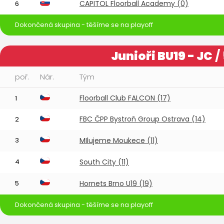
CAPITOL Floorball Academy (0)
6
Dokončená skupina - těšíme se na playoff
Junioři BU19 - JC
/
poř.
Nár.
Tým
Floorball Club FALCON (17)
1
FBC ČPP Bystroň Group Ostrava (14)
2
3
MIlujeme Moukece (11)
4
South City (11)
5
Hornets Brno U19 (19)
Dokončená skupina - těšíme se na playoff