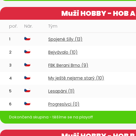
Muži HOBBY - HOB A
poř.
Nár.
Tým
1
Spojené Síly (13)
2
Bejvávalo (10)
3
FBK Berani Brno (9)
My ještě nejsme starý (10)
4
5
Lesapáni (11)
6
Progresívci (0)
Dokončená skupina - těšíme se na playoff
Muži HOBBY - HOB B