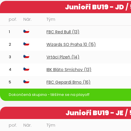
Junioři BU19 - JD
/
poř.
Nár.
Tým
1
FBC Red Bull (13)
2
Wizards SO Praha 10 (15)
3
Vrtáci Plzeň (14)
4
IBK Bláto Smíchov (13)
5
FBC Gepardi Brno (16)
Dokončená skupina - těšíme se na playoff
Junioři BU19 - JE
/ 
poř.
Nár.
Tým