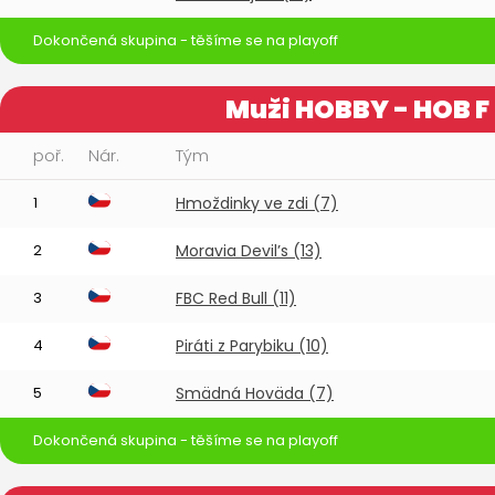
Dokončená skupina - těšíme se na playoff
Muži HOBBY - HOB F
poř.
Nár.
Tým
1
Hmoždinky ve zdi (7)
2
Moravia Devil’s (13)
3
FBC Red Bull (11)
4
Piráti z Parybiku (10)
5
Smädná Hoväda (7)
Dokončená skupina - těšíme se na playoff