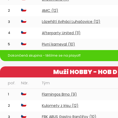
2
AMC (12)
Lázeňští šviháci Luhačovice (12)
3
4
Afterparty United (11)
5
Pivní karneval (10)
Dokončená skupina - těšíme se na playoff
Muži HOBBY - HOB D
poř.
Nár.
Tým
1
Flamingos Brno (9)
2
Kulomety z Irisu (12)
FBK ABUS Gastro Rančířov (10)
3