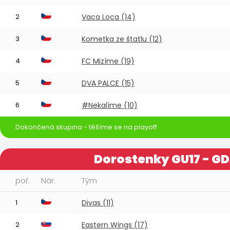
2
Vaca Loca (14)
3
Kometka ze štatlu (12)
4
FC Mizíme (19)
5
DVA PALCE (15)
6
#Nekalíme (10)
Dokončená skupina - těšíme se na playoff
Dorostenky GU17 - G
poř.
Nár.
Tým
1
Divas (11)
2
Eastern Wings (17)