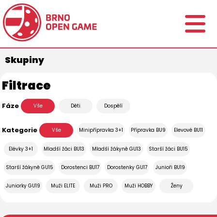
Skupiny
Filtrace
Fáze
Vše
Děti
Dospělí
Kategorie
Vše
Minipřípravka 3+1
Přípravka BU9
Elevové BU11
Elévky 3+1
Mladší žáci BU13
Mladší žákyně GU13
Starší žáci BU15
Starší žákyně GU15
Dorostenci BU17
Dorostenky GU17
Junioři BU19
Juniorky GU19
Muži ELITE
Muži PRO
Muži HOBBY
Ženy