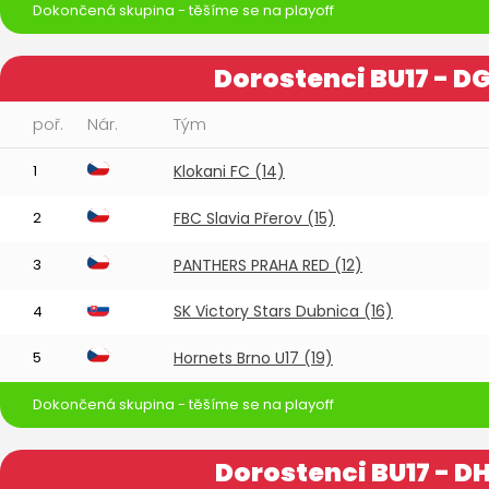
Dokončená skupina - těšíme se na playoff
Dorostenci BU17 - D
poř.
Nár.
Tým
1
Klokani FC (14)
2
FBC Slavia Přerov (15)
3
PANTHERS PRAHA RED (12)
SK Victory Stars Dubnica (16)
4
5
Hornets Brno U17 (19)
Dokončená skupina - těšíme se na playoff
Dorostenci BU17 - D