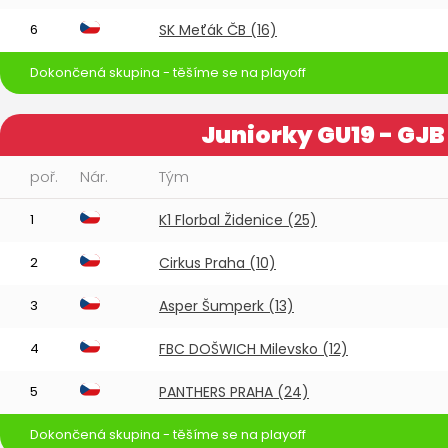
6
SK Meťák ČB (16)
Dokončená skupina - těšíme se na playoff
Juniorky GU19 - GJB
poř.
Nár.
Tým
1
K1 Florbal Židenice (25)
2
Cirkus Praha (10)
3
Asper Šumperk (13)
4
FBC DOŠWICH Milevsko (12)
5
PANTHERS PRAHA (24)
Dokončená skupina - těšíme se na playoff