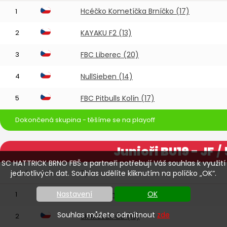
Hcéčko Kometíčka Brníčko (17)
1
2
KAYAKU F2 (13)
3
FBC Liberec (20)
4
NullSieben (14)
5
FBC Pitbulls Kolín (17)
Dokončená skupina - těšíme se na playoff
Junioři BU19 - JF
/ 
SC HATTRICK BRNO FBŠ a partneři potřebují Váš souhlas k využití
poř.
Nár.
Tým
jednotlivých dat. Souhlas udělíte kliknutím na políčko „OK“.
Nastavení
OK
1
Asper Šumperk (15)
Souhlas můžete odmítnout
zde
2
SK Meťák ČB (13)