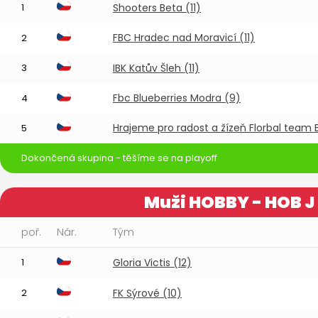
1
Shooters Beta (11)
FBC Hradec nad Moravicí (11)
2
3
IBK Katův Šleh (11)
Fbc Blueberries Modra (9)
4
Hrajeme pro radost a žízeň Florbal team B
5
Dokončená skupina - těšíme se na playoff
Muži HOBBY - HOB J
poř.
Nár.
Tým
1
Gloria Victis (12)
2
FK Sýrové (10)