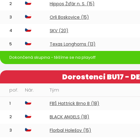
2
Hippos Žďár n. S. (15)
3
Orli Boskovice (15)
4
SKV (20)
5
Texas Longhorns (13)
Dokončená skupina - těšíme se na playoff
Dorostenci BU17 - DE
poř.
Nár.
Tým
1
FBŠ Hattrick Brno B (18)
2
BLACK ANGELS (18)
3
Florbal Holešov (15)