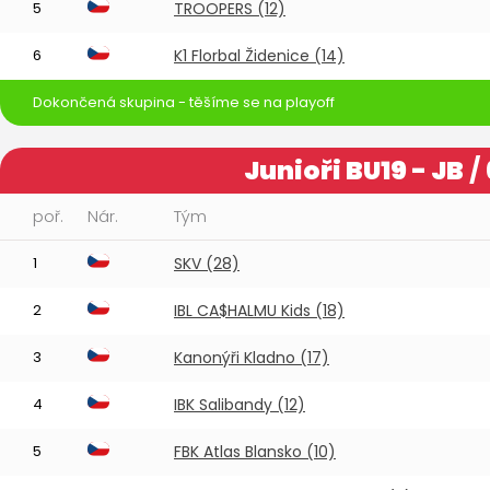
5
TROOPERS (12)
6
K1 Florbal Židenice (14)
Dokončená skupina - těšíme se na playoff
Junioři BU19 - JB
/
poř.
Nár.
Tým
1
SKV (28)
2
IBL CA$HALMU Kids (18)
3
Kanonýři Kladno (17)
4
IBK Salibandy (12)
5
FBK Atlas Blansko (10)