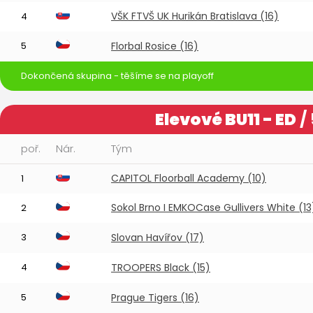
VŠK FTVŠ UK Hurikán Bratislava (16)
4
5
Florbal Rosice (16)
Dokončená skupina - těšíme se na playoff
Elevové BU11 - ED
/
poř.
Nár.
Tým
CAPITOL Floorball Academy (10)
1
Sokol Brno I EMKOCase Gullivers White (13
2
3
Slovan Havířov (17)
4
TROOPERS Black (15)
5
Prague Tigers (16)