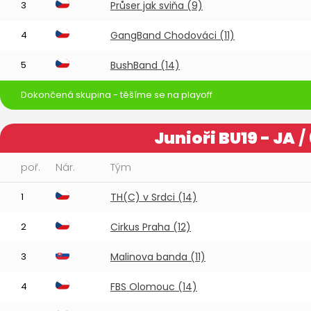
3
Průser jak sviňa (9)
4
GangBand Chodováci (11)
5
BushBand (14)
Dokončená skupina - těšíme se na playoff
Junioři BU19 - JA
/
poř.
Nár.
Tým
1
TH(C) v Srdci (14)
2
Cirkus Praha (12)
3
Malinova banda (11)
4
FBS Olomouc (14)