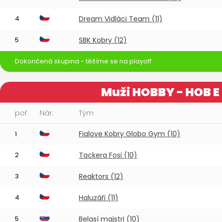
4
Dream Vidláci Team (11)
5
SBK Kobry (12)
Dokončená skupina - těšíme se na playoff
Muži HOBBY - HOB E
poř.
Nár.
Tým
Fialove Kobry Globo Gym (10)
1
2
Tackera Fosi (10)
3
Reaktors (12)
4
Haluzáři (11)
5
Belasí majstri (10)