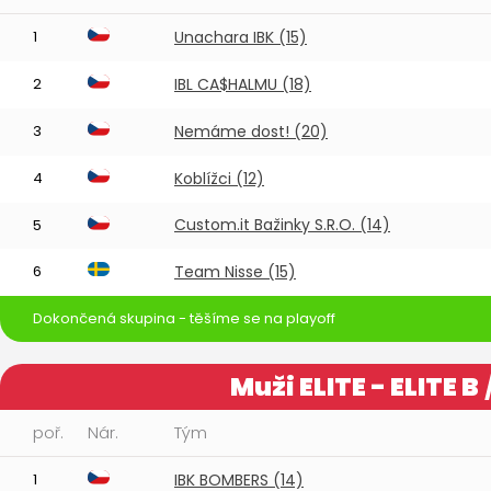
1
Unachara IBK (15)
2
IBL CA$HALMU (18)
3
Nemáme dost! (20)
4
Koblížci (12)
Custom.it Bažinky S.R.O. (14)
5
6
Team Nisse (15)
Dokončená skupina - těšíme se na playoff
Muži ELITE - ELITE B
poř.
Nár.
Tým
1
IBK BOMBERS (14)