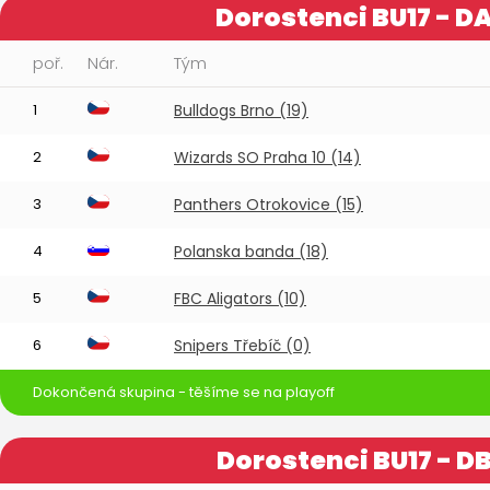
Dorostenci BU17 - D
poř.
Nár.
Tým
1
Bulldogs Brno (19)
2
Wizards SO Praha 10 (14)
3
Panthers Otrokovice (15)
4
Polanska banda (18)
5
FBC Aligators (10)
6
Snipers Třebíč (0)
Dokončená skupina - těšíme se na playoff
Dorostenci BU17 - D