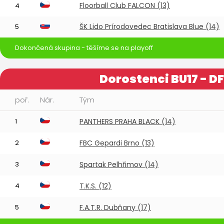
Floorball Club FALCON (13)
4
ŠK Lido Prírodovedec Bratislava Blue (14)
5
Dokončená skupina - těšíme se na playoff
Dorostenci BU17 - DF
poř.
Nár.
Tým
1
PANTHERS PRAHA BLACK (14)
2
FBC Gepardi Brno (13)
3
Spartak Pelhřimov (14)
4
T.K.S. (12)
5
F.A.T.R. Dubňany (17)