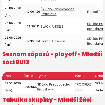
(Čtv.)
25.06.2026
ŠK Lido Prírodovedec
19:00
129
Florbal Ros
Bratislava
(Čtv.)
26.06.2026
ŠK Lido Pr
09:30
131
BLACK ANGELS
Bratislava
(Pát.)
26.06.2026
ŠK Lido Pr
17:30
134
Florbal Holešov
Bratislava
(Pát.)
Seznam zápasů - playoff -
Mladší
žáci BU13
Den
Čas
č.
Tým A
Tým B
Označ
27.06.2026
3/2 M
ŠK Lido Prírodovedec
TROOPERS
13:00
656
Bratislava
Black
druhé 
(Sob.)
Tabulka skupiny -
Mladší žáci