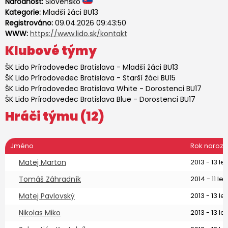
Národnost:
Slovensko
Kategorie:
Mladší žáci BU13
Registrováno:
09.04.2026 09:43:50
WWW:
https://www.lido.sk/kontakt
Klubové týmy
ŠK Lido Prírodovedec Bratislava
-
Mladší žáci BU13
ŠK Lido Prírodovedec Bratislava
-
Starší žáci BU15
ŠK Lido Prírodovedec Bratislava White
-
Dorostenci BU17
ŠK Lido Prírodovedec Bratislava Blue
-
Dorostenci BU17
Hráči týmu (12)
Jméno
Rok naroze
Matej Marton
2013 - 13 let
Tomáš Záhradník
2014 - 11 let
Matej Pavlovský
2013 - 13 let
Nikolas Miko
2013 - 13 let