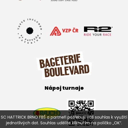
Nápoj turnaje
SC HATTRICK BRNO FBŠ a partneři potřebují Váš souhlas k využití
jednotlivých dat. Souhlas udělíte kliknutím na políčko „OK“.