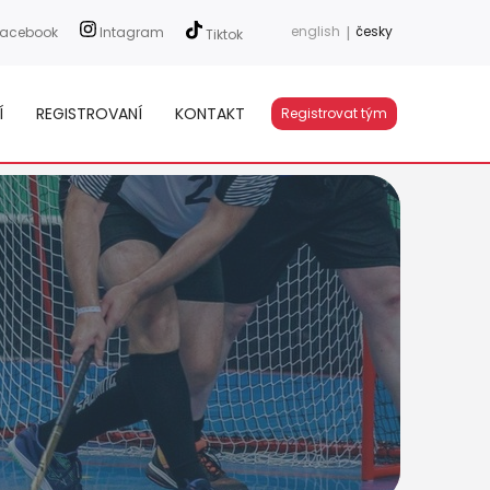
english
|
česky
acebook
Intagram
Tiktok
Í
REGISTROVANÍ
KONTAKT
Registrovat tým