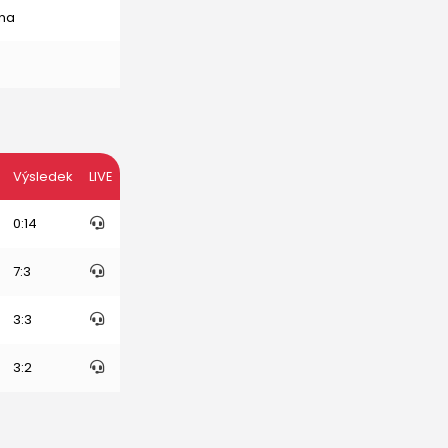
na
Výsledek
LIVE
0:14
7:3
3:3
3:2