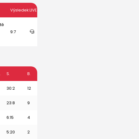
Výsledek
LIVE
tě
9:7
.
S.
B.
30:2
12
23:8
9
6:15
4
5:20
2