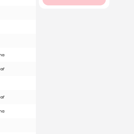
na
kař
kař
na