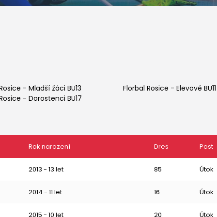
 Rosice
-
Mladší žáci BU13
Florbal Rosice
-
Elevové BU11
 Rosice
-
Dorostenci BU17
Rok narození
Dres
Post
2013 - 13 let
85
Útok
2014 - 11 let
16
Útok
2015 - 10 let
20
Útok