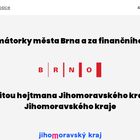
osice
4
imátorky města Brna a za finančníh
titou hejtmana Jihomoravského kraj
Jihomoravského kraje