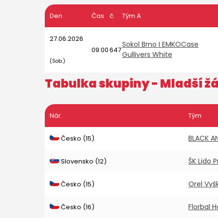
Den
Čas
č.
Tým A
27.06.2026
Sokol Brno I EMKOCase
09:00
647
Gullivers White
(Sob.)
Tabulka skupiny -
Mladší žá
Nár.
Tým
BLACK A
Česko (15)
ŠK Lido 
Slovensko (12)
Orel Vyš
Česko (15)
Florbal 
Česko (16)