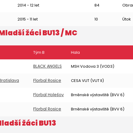
2014 - 12 let
84
Obra
2015 - 11 let
10
Útok
Mladší žáci BU13
/ MC
Tým B
Hala
BLACK ANGELS
MSH Vodova 3 (VOD3)
Bratislava
Florbal Rosice
CESA VUT (VUT II)
Florbal Holešov
Brněnské výstaviště (BVV 6)
Florbal Rosice
Brněnské výstaviště (BVV 6)
ladší žáci BU13