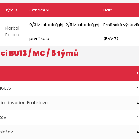
Tým B
Označení
Hala
9/3 MLabcdefghj-2/5 MLabcdefghj
Brněnské výstaviš
Florbal
Rosice
první kolo
(BVV 7)
ci BU13
/ MC / 5 týmů
Z
NGELS
4
Prírodovedec Bratislava
4
kov
4
Holešov
4