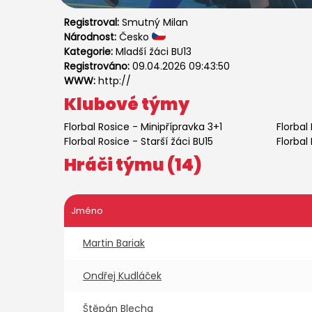
Registroval:
Smutný Milan
Národnost:
Česko
Kategorie:
Mladší žáci BU13
Registrováno:
09.04.2026 09:43:50
WWW:
http://
Klubové týmy
Florbal Rosice
-
Minipřípravka 3+1
Florbal
Florbal Rosice
-
Starší žáci BU15
Florbal
Hráči týmu (14)
Jméno
Martin Bariak
Ondřej Kudláček
Štěpán Blecha