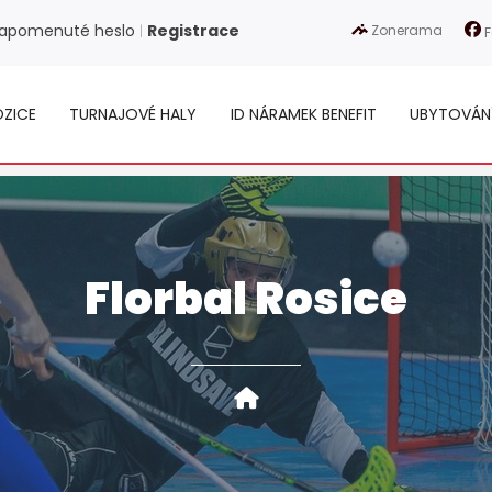
apomenuté heslo
Registrace
Zonerama
|
F
ZICE
TURNAJOVÉ HALY
ID NÁRAMEK BENEFIT
UBYTOVÁN
Florbal Rosice