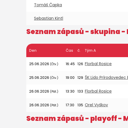
Tomáš Čapka
Sebastian Kintl
Seznam zápasů - skupina -
Den
Čas
č.
Tým A
Florbal Rosice
25.06.2026
16:45
126
(Čtv.)
ŠK Lido Prírodovedec 
25.06.2026
19:00
129
(Čtv.)
Florbal Rosice
26.06.2026
13:30
133
(Pát.)
Orel Vyškov
26.06.2026
17:30
135
(Pát.)
Seznam zápasů - playoff -
M