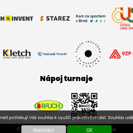
Nápoj turnaje
ři potřebují Váš souhlas k využití jednotlivých dat. Souhlas uděl
© SC HATTRICK BRNO FBŠ 2026 |
Nastavení cookies
Nastavení
OK