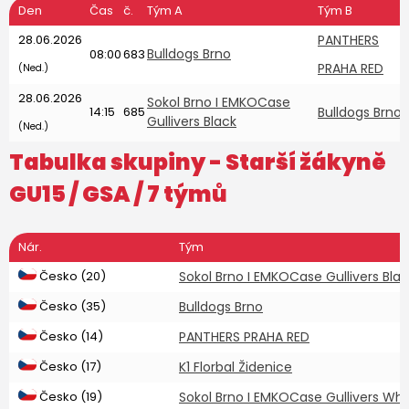
Den
Čas
č.
Tým A
Tým B
28.06.2026
PANTHERS
Bulldogs Brno
08:00
683
PRAHA RED
(Ned.)
28.06.2026
Sokol Brno I EMKOCase
14:15
685
Bulldogs Brno
Gullivers Black
(Ned.)
Tabulka skupiny -
Starší žákyně
GU15
/ GSA / 7 týmů
Nár.
Tým
Česko (20)
Sokol Brno I EMKOCase Gullivers Blac
Česko (35)
Bulldogs Brno
Česko (14)
PANTHERS PRAHA RED
Česko (17)
K1 Florbal Židenice
Česko (19)
Sokol Brno I EMKOCase Gullivers Whi