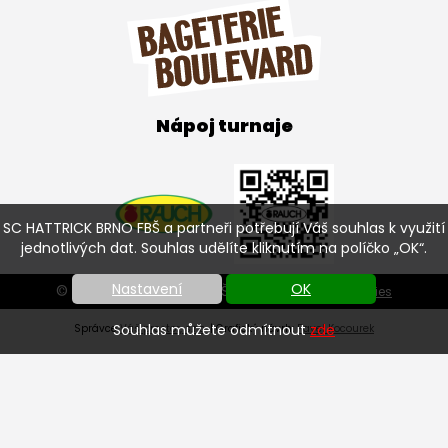
Nápoj turnaje
SC HATTRICK BRNO FBŠ a partneři potřebují Váš souhlas k využití
jednotlivých dat. Souhlas udělíte kliknutím na políčko „OK“.
Nastavení
OK
© SC HATTRICK BRNO FBŠ 2026 |
Nastavení cookies
Souhlas můžete odmítnout
zde
Správce
Váš prostor, s.r.o.
| Grafický návrh:
Pavel Kocourek