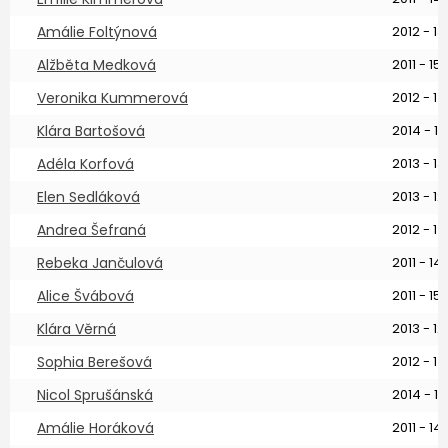
Amálie Foltýnová
2012 - 13 
Alžběta Medková
2011 - 15 
Veronika Kummerová
2012 - 14
Klára Bartošová
2014 - 11 
Adéla Korfová
2013 - 13 
Elen Sedláková
2013 - 12 
Andrea Šefraná
2012 - 14
Rebeka Jančulová
2011 - 14 
Alice Švábová
2011 - 15 
Klára Věrná
2013 - 12 
Sophia Berešová
2012 - 14
Nicol Sprušánská
2014 - 12
Amálie Horáková
2011 - 14 