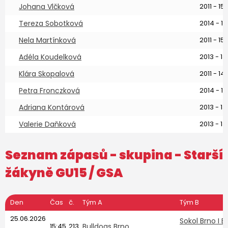
Johana Vlčková
2011 - 15 
Tereza Sobotková
2014 - 11 
Nela Martínková
2011 - 15 
Adéla Koudelková
2013 - 13 
Klára Skopalová
2011 - 14 
Petra Fronczková
2014 - 11 
Adriana Kontárová
2013 - 13 
Valerie Daňková
2013 - 13 
Seznam zápasů - skupina -
Starší
žákyně GU15
/ GSA
Den
Čas
č.
Tým A
Tým B
25.06.2026
Sokol Brno I
15:45
213
Bulldogs Brno