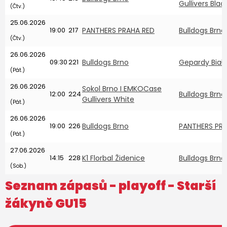
Gullivers Blac
(Čtv.)
25.06.2026
19:00
217
PANTHERS PRAHA RED
Bulldogs Brno
(Čtv.)
26.06.2026
09:30
221
Bulldogs Brno
Gepardy Biały
(Pát.)
26.06.2026
Sokol Brno I EMKOCase
12:00
224
Bulldogs Brno
Gullivers White
(Pát.)
26.06.2026
19:00
226
Bulldogs Brno
PANTHERS PR
(Pát.)
27.06.2026
14:15
228
K1 Florbal Židenice
Bulldogs Brno
(Sob.)
Seznam zápasů - playoff -
Starší
žákyně GU15