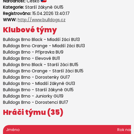
Národnost:
Česko
Kategorie:
Starší žákyně GU15
Registrováno:
15.04.2026 13:40:17
WWW:
http://www.bulldogs.cz
Klubové týmy
Bulldogs Brno Black
-
Mladší žáci BU13
Bulldogs Brno Orange
-
Mladší žáci BU13
Bulldogs Brno
-
Přípravka BU9
Bulldogs Brno
-
Elevové BU11
Bulldogs Brno Black
-
Starší žáci BU15
Bulldogs Brno Orange
-
Starší žáci BU15
Bulldogs Brno
-
Dorostenky GU17
Bulldogs Brno
-
Mladší žákyně GU13
Bulldogs Brno
-
Starší žákyně GU15
Bulldogs Brno
-
Juniorky GU19
Bulldogs Brno
-
Dorostenci BU17
Hráči týmu (35)
Jméno
Rok nar