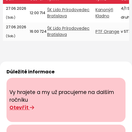
27.06.2026
4/1 S
ŠK Lido Prírodovedec
Kanonýři
12:00
714
Bratislava
Kladno
druhé
(Sob.)
27.06.2026
ŠK Lido Prírodovedec
16:00
724
PTF Orange
v ST7
Bratislava
(Sob.)
Důležité informace
Vy hrajete a my už pracujeme na dalším
ročníku
Otevřít