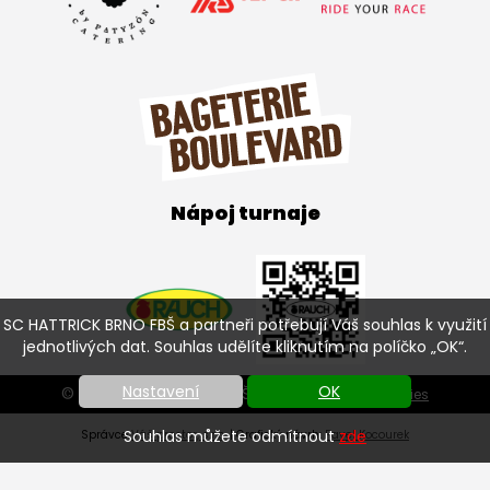
Nápoj turnaje
SC HATTRICK BRNO FBŠ a partneři potřebují Váš souhlas k využití
jednotlivých dat. Souhlas udělíte kliknutím na políčko „OK“.
Nastavení
OK
© SC HATTRICK BRNO FBŠ 2026 |
Nastavení cookies
Souhlas můžete odmítnout
zde
Správce
Váš prostor, s.r.o.
| Grafický návrh:
Pavel Kocourek