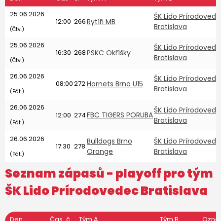
25.06.2026
ŠK Lido Prírodoved
12:00
266
Rytíři MB
Bratislava
(Čtv.)
25.06.2026
ŠK Lido Prírodoved
16:30
268
PSKC Okříšky
Bratislava
(Čtv.)
26.06.2026
ŠK Lido Prírodoved
08:00
272
Hornets Brno U15
Bratislava
(Pát.)
26.06.2026
ŠK Lido Prírodoved
FBC TIGERS PORUBA
12:00
274
Bratislava
(Pát.)
26.06.2026
Bulldogs Brno
ŠK Lido Prírodoved
17:30
278
Orange
Bratislava
(Pát.)
Seznam zápasů - playoff pro tým
ŠK Lido Prírodovedec Bratislava
Den
Čas
č.
Tým A
Tým B
Ozna