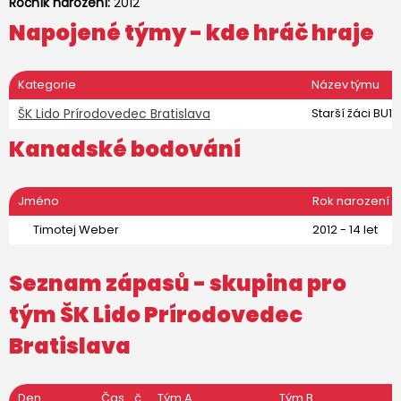
Ročník narození:
2012
Napojené týmy - kde hráč hraje
Kategorie
Název týmu
ŠK Lido Prírodovedec Bratislava
Starší žáci BU15
Kanadské bodování
Jméno
Rok narození
Timotej Weber
2012 - 14 let
Seznam zápasů - skupina pro
tým
ŠK Lido Prírodovedec
Bratislava
Den
Čas
č.
Tým A
Tým B