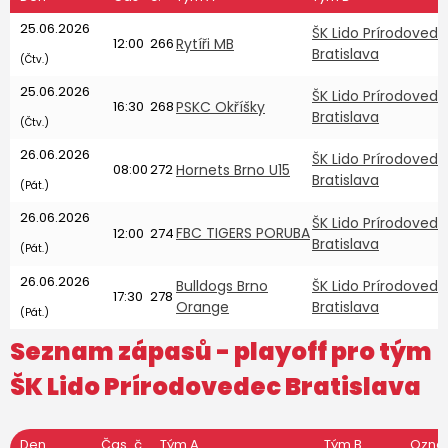
25.06.2026
ŠK Lido Prírodoved
12:00
266
Rytíři MB
Bratislava
(Čtv.)
25.06.2026
ŠK Lido Prírodoved
16:30
268
PSKC Okříšky
Bratislava
(Čtv.)
26.06.2026
ŠK Lido Prírodoved
08:00
272
Hornets Brno U15
Bratislava
(Pát.)
26.06.2026
ŠK Lido Prírodoved
FBC TIGERS PORUBA
12:00
274
Bratislava
(Pát.)
26.06.2026
Bulldogs Brno
ŠK Lido Prírodoved
17:30
278
Orange
Bratislava
(Pát.)
Seznam zápasů - playoff pro tým
ŠK Lido Prírodovedec Bratislava
Den
Čas
č.
Tým A
Tým B
Ozna