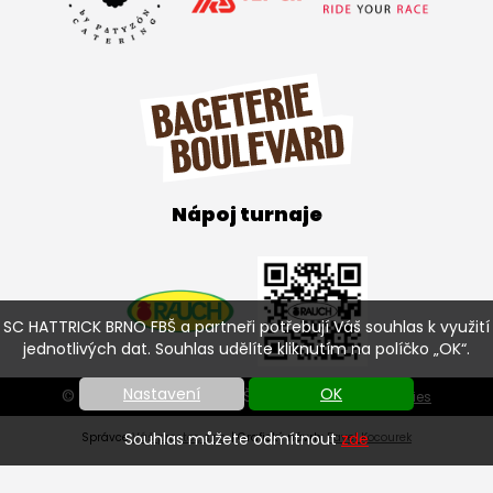
Nápoj turnaje
SC HATTRICK BRNO FBŠ a partneři potřebují Váš souhlas k využití
jednotlivých dat. Souhlas udělíte kliknutím na políčko „OK“.
Nastavení
OK
© SC HATTRICK BRNO FBŠ 2026 |
Nastavení cookies
Souhlas můžete odmítnout
zde
Správce
Váš prostor, s.r.o.
| Grafický návrh:
Pavel Kocourek