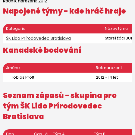
Ročník narození:
2012
Napojené týmy - kde hráč hraje
Kategorie
Název týmu
ŠK Lido Prírodovedec Bratislava
Starší žáci BU15
Kanadské bodování
Jméno
Rok narození
Tobias Proft
2012 - 14 let
Seznam zápasů - skupina pro
tým
ŠK Lido Prírodovedec
Bratislava
Den
Čas
č.
Tým A
Tým B