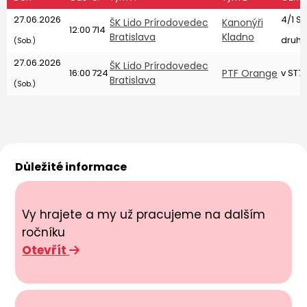
27.06.2026
4/1 S
ŠK Lido Prírodovedec
Kanonýři
12:00
714
Bratislava
Kladno
druhé
(Sob.)
27.06.2026
ŠK Lido Prírodovedec
16:00
724
PTF Orange
v ST7
Bratislava
(Sob.)
Důležité informace
Vy hrajete a my už pracujeme na dalším
ročníku
Otevřít