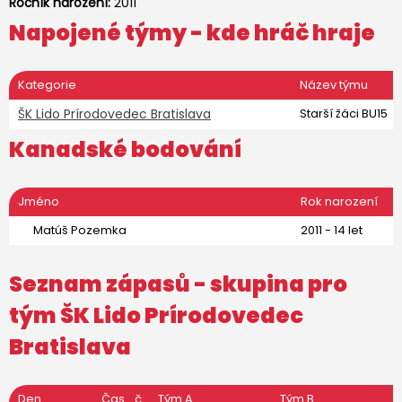
Ročník narození:
2011
Napojené týmy - kde hráč hraje
Kategorie
Název týmu
ŠK Lido Prírodovedec Bratislava
Starší žáci BU15
Kanadské bodování
Jméno
Rok narození
Matúš Pozemka
2011 - 14 let
Seznam zápasů - skupina pro
tým
ŠK Lido Prírodovedec
Bratislava
Den
Čas
č.
Tým A
Tým B