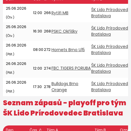
25.06.2026
ŠK Lido Prírodoved
12:00
266
Rytíři MB
Bratislava
(Čtv.)
25.06.2026
ŠK Lido Prírodoved
16:30
268
PSKC Okříšky
Bratislava
(Čtv.)
26.06.2026
ŠK Lido Prírodoved
08:00
272
Hornets Brno U15
Bratislava
(Pát.)
26.06.2026
ŠK Lido Prírodoved
FBC TIGERS PORUBA
12:00
274
Bratislava
(Pát.)
26.06.2026
Bulldogs Brno
ŠK Lido Prírodoved
17:30
278
Orange
Bratislava
(Pát.)
Seznam zápasů - playoff pro tým
ŠK Lido Prírodovedec Bratislava
Den
Čas
č.
Tým A
Tým B
Ozna