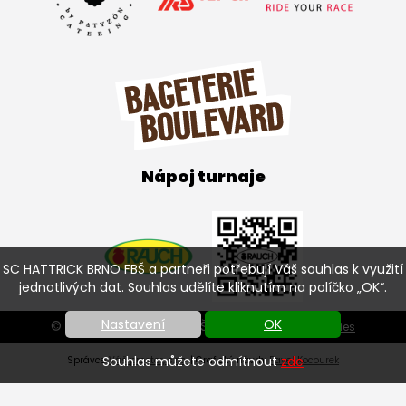
Nápoj turnaje
SC HATTRICK BRNO FBŠ a partneři potřebují Váš souhlas k využití
jednotlivých dat. Souhlas udělíte kliknutím na políčko „OK“.
Nastavení
OK
© SC HATTRICK BRNO FBŠ 2026 |
Nastavení cookies
Souhlas můžete odmítnout
zde
Správce
Váš prostor, s.r.o.
| Grafický návrh:
Pavel Kocourek