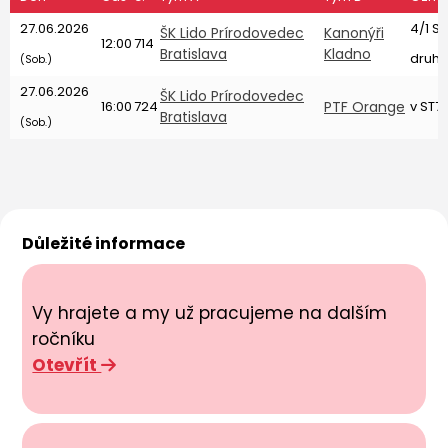
27.06.2026
4/1 S
ŠK Lido Prírodovedec
Kanonýři
12:00
714
Bratislava
Kladno
druhé
(Sob.)
27.06.2026
ŠK Lido Prírodovedec
16:00
724
PTF Orange
v ST7
Bratislava
(Sob.)
Důležité informace
Vy hrajete a my už pracujeme na dalším
ročníku
Otevřít