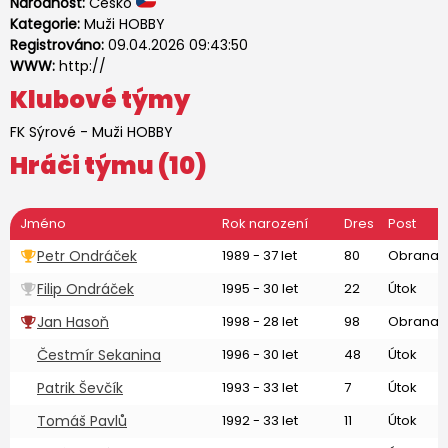
Národnost:
Česko
Kategorie:
Muži HOBBY
Registrováno:
09.04.2026 09:43:50
WWW:
http://
Klubové týmy
FK Sýrové
-
Muži HOBBY
Hráči týmu (10)
Jméno
Rok narození
Dres
Post
Petr Ondráček
1989 - 37 let
80
Obrana
Filip Ondráček
1995 - 30 let
22
Útok
Jan Hasoň
1998 - 28 let
98
Obrana
Čestmír Sekanina
1996 - 30 let
48
Útok
Patrik Ševčík
1993 - 33 let
7
Útok
Tomáš Pavlů
1992 - 33 let
11
Útok