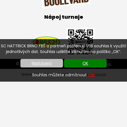
Nápoj turnaje
SC HATTRICK BRNO FBŠ a partneři potřebují Váš souhlas k využití
jednotlivých dat. Souhlas udělíte kliknutím na políčko „OK“.
Nastavení
OK
© SC HATTRICK BRNO FBŠ 2026 |
Nastavení cookies
Souhlas můžete odmítnout
zde
Správce
Váš prostor, s.r.o.
| Grafický návrh:
Pavel Kocourek