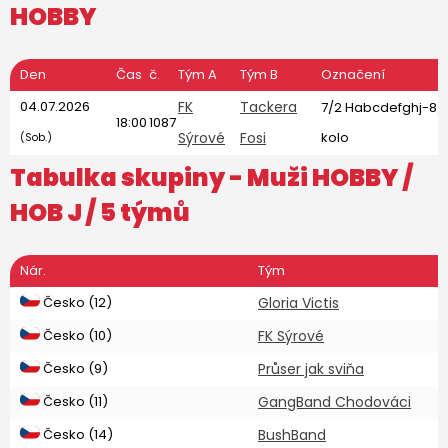
HOBBY
Den
Čas
č.
Tým A
Tým B
Označení
04.07.2026
FK
Tackera
7/2 Habcdefghj-8/
18:00
1087
Sýrové
Fosi
kolo
(Sob.)
Tabulka skupiny -
Muži HOBBY
/
HOB J / 5 týmů
Nár.
Tým
Česko (12)
Gloria Victis
Česko (10)
FK Sýrové
Česko (9)
Průser jak sviňa
Česko (11)
GangBand Chodováci
Česko (14)
BushBand