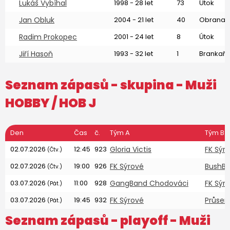
Lukáš Vybíhal
1998 - 28 let
73
Útok
Jan Obluk
2004 - 21 let
40
Obrana
Radim Prokopec
2001 - 24 let
8
Útok
Jiří Hasoň
1993 - 32 let
1
Brankař
Seznam zápasů - skupina -
Muži
HOBBY
/ HOB J
Den
Čas
č.
Tým A
Tým B
02.07.2026
12:45
923
Gloria Victis
FK Sýr
(Čtv.)
02.07.2026
19:00
926
FK Sýrové
BushB
(Čtv.)
03.07.2026
11:00
928
GangBand Chodováci
FK Sýr
(Pát.)
03.07.2026
19:45
932
FK Sýrové
Průser 
(Pát.)
Seznam zápasů - playoff -
Muži