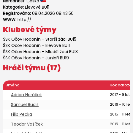
Národnost:
Česko
Kategorie:
Elevové BU11
Registrováno:
09.04.2026 09:43:50
WWW:
http://
Klubové týmy
ŠSK Očov Hodonín
-
Starší žáci BU15
ŠSK Očov Hodonín
-
Elevové BU11
ŠSK Očov Hodonín
-
Mladší žáci BU13
ŠSK Očov Hodonín
-
Junioři BU19
Hráči týmu (17)
Jméno
Rok naroze
Adrian Horáček
2017 - 9 let
Samuel Budiš
2016 - 10 let
Filip Pecka
2015 - 11 let
Teodor Vašíček
2015 - 11 let