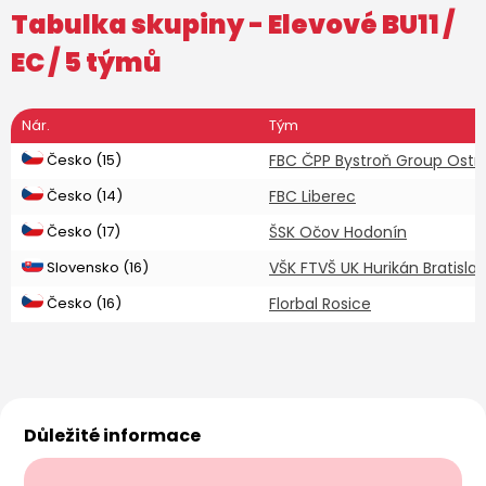
Tabulka skupiny -
Elevové BU11
/
EC / 5 týmů
Nár.
Tým
Česko (15)
FBC ČPP Bystroň Group Ostr
Česko (14)
FBC Liberec
Česko (17)
ŠSK Očov Hodonín
Slovensko (16)
VŠK FTVŠ UK Hurikán Bratisla
Česko (16)
Florbal Rosice
Důležité informace