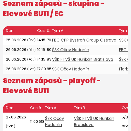
Seznam zápasů - skupina -
Elevové BU11
/ EC
Den
Čas
č.
Tým A
Tým B
25.06.2026
14:15
76
FBC ČPP Bystroň Group Ostrava
ŠSK O
(Čtv.)
26.06.2026
10:15
80
ŠSK Očov Hodonín
FBC L
(Pát.)
26.06.2026
14:15
83
VŠK FTVŠ UK Hurikán Bratislava
ŠSK O
(Pát.)
26.06.2026
17:30
85
ŠSK Očov Hodonín
Florba
(Pát.)
Seznam zápasů - playoff -
Elevové BU11
Den
Čas
č.
Tým A
Tým B
Ozna
27.06.2026
5/3 
ŠSK Očov
VŠK FTVŠ UK Hurikán
11:00
618
Hodonín
Bratislava
první
(Sob.)