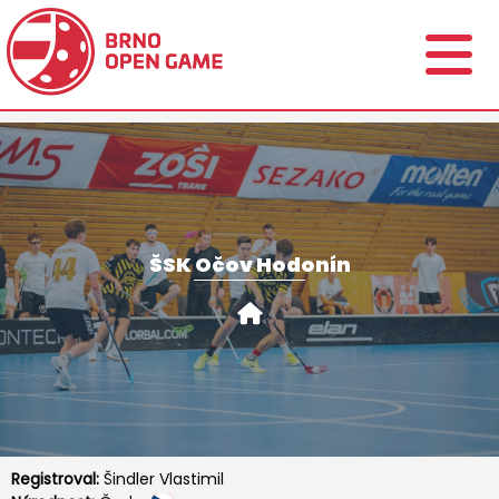
ŠSK Očov Hodonín
Registroval:
Šindler Vlastimil