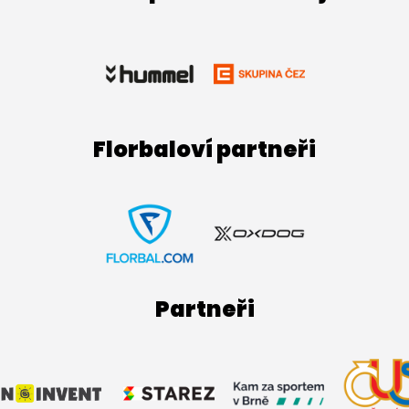
Florbaloví partneři
Partneři