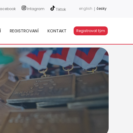
english
|
česky
acebook
Intagram
Tiktok
Í
REGISTROVANÍ
KONTAKT
Registrovat tým