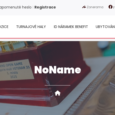
apomenuté heslo
Registrace
Zonerama
|
F
ZICE
TURNAJOVÉ HALY
ID NÁRAMEK BENEFIT
UBYTOVÁN
NoName