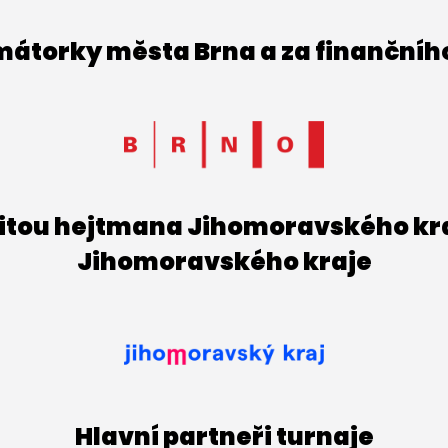
imátorky města Brna a za finančníh
titou hejtmana Jihomoravského kraj
Jihomoravského kraje
Hlavní partneři turnaje