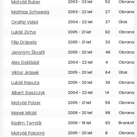
Matyáš Ruber
2003 - 23 let
52
Obrana
Mathias Schwesig
2003 - 22 let
27
Obrana
Ondřej Valeš
2004 - 22 let
37
Útok
Lukáš Zicha
2005 - 21 let
92
Obrana
Filip Drápela
2005 - 21 let
33
Obrana
Jeroným Škvařil
2005 - 20 let
46
Obrana
Alex Dokládal
2004 - 22 let
4
Obrana
Viktor Jirásek
2005 - 20 let
64
Útok
Lukáš Raputa
2005 - 20 let
39
Obrana
Albert Gaszczyk
2004 - 22 let
14
Obrana
Matyáš Polzer
2005 - 21 let
59
Obrana
Marek Mitáš
2006 - 20 let
99
Obrana
Radim Tomšík
2006 - 19 let
93
Brankař
Matyáš Pokorný
2005 - 20 let
8
Obrana