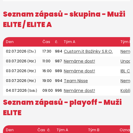
Seznam zápasů - skupina -
Muži
ELITE
/ ELITE A
Den
Čas
č.
Tým A
Tým B
02.07.2026
17:30
984
Custom.it Bažinky S.R.O.
Nemá
(Čtv.)
03.07.2026
11:00
987
Nemáme dost!
Unach
(Pát.)
03.07.2026
16:00
989
Nemáme dost!
IBL C
(Pát.)
03.07.2026
19:00
994
Team Nisse
Nemá
(Pát.)
04.07.2026
09:00
996
Nemáme dost!
Koblíž
(Sob.)
Seznam zápasů - playoff -
Muži
ELITE
Den
Čas
č.
Tým A
Tým B
Označ