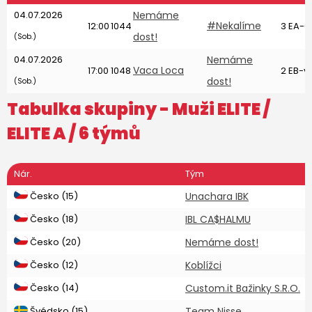
04.07.2026
Nemáme
#Nekalíme
12:00
1044
3 EA-6
dost!
(Sob.)
04.07.2026
Nemáme
Vaca Loca
17:00
1048
2 EB-v 
dost!
(Sob.)
Tabulka skupiny -
Muži ELITE
/
ELITE A / 6 týmů
Nár.
Tým
Česko (15)
Unachara IBK
Česko (18)
IBL CA$HALMU
Česko (20)
Nemáme dost!
Česko (12)
Koblížci
Česko (14)
Custom.it Bažinky S.R.O.
Švédsko (15)
Team Nisse