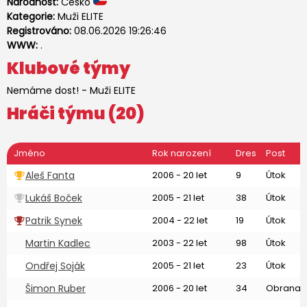
Národnost:
Česko
Kategorie:
Muži ELITE
Registrováno:
08.06.2026 19:26:46
WWW:
.
Klubové týmy
Nemáme dost!
-
Muži ELITE
Hráči týmu (20)
Jméno
Rok narození
Dres
Post
Aleš Fanta
2006 - 20 let
9
Útok
Lukáš Boček
2005 - 21 let
38
Útok
Patrik Synek
2004 - 22 let
19
Útok
Martin Kadlec
2003 - 22 let
98
Útok
Ondřej Soják
2005 - 21 let
23
Útok
Šimon Ruber
2006 - 20 let
34
Obrana