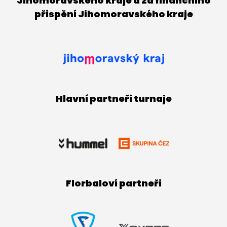
Jihomoravského kraje a za finančního
přispění Jihomoravského kraje
Hlavní partneři turnaje
Florbaloví partneři