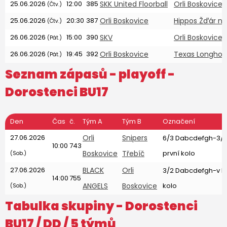
25.06.2026
12:00
385
SKK United Floorball
Orli Boskovice
(Čtv.)
25.06.2026
20:30
387
Orli Boskovice
Hippos Žďár n. 
(Čtv.)
26.06.2026
15:00
390
SKV
Orli Boskovice
(Pát.)
26.06.2026
19:45
392
Orli Boskovice
Texas Longhor
(Pát.)
Seznam zápasů - playoff -
Dorostenci BU17
Den
Čas
č.
Tým A
Tým B
Označení
27.06.2026
Orli
Snipers
6/3 Dabcdefgh-3/
10:00
743
Boskovice
Třebíč
první kolo
(Sob.)
27.06.2026
BLACK
Orli
3/2 Dabcdefgh-v D
14:00
755
ANGELS
Boskovice
kolo
(Sob.)
Tabulka skupiny -
Dorostenci
BU17
/ DD / 5 týmů