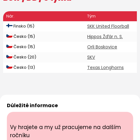
Nár.
Tým
Finsko (15)
SKK United Floorball
Česko (15)
Hippos Žďár n. S.
Česko (15)
Orli Boskovice
Česko (20)
SKV
Česko (13)
Texas Longhorns
Důležité informace
Vy hrajete a my už pracujeme na dalším
ročníku