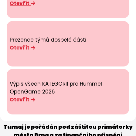
Otevřít
Prezence týmů dospělé části
Otevřít
Výpis všech KATEGORIÍ pro Hummel
OpenGame 2026
Otevřít
Turnaj je pořádán pod záštitou primátorky
města Brna a za finančního přispění