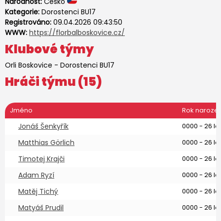
Národnost:
Česko
Kategorie:
Dorostenci BU17
Registrováno:
09.04.2026 09:43:50
WWW:
https://florbalboskovice.cz/
Klubové týmy
Orli Boskovice
-
Dorostenci BU17
Hráči týmu (15)
Jméno
Rok narozen
Jonáš Šenkyřík
0000 - 26 le
Matthias Görlich
0000 - 26 le
Timotej Krajči
0000 - 26 le
Adam Ryzí
0000 - 26 le
Matěj Tichý
0000 - 26 le
Matyáš Prudil
0000 - 26 le