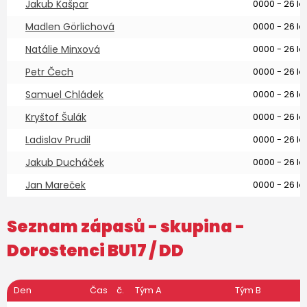
Jakub Kašpar
0000 - 26 le
Madlen Görlichová
0000 - 26 le
Natálie Minxová
0000 - 26 le
Petr Čech
0000 - 26 le
Samuel Chládek
0000 - 26 le
Kryštof Šulák
0000 - 26 le
Ladislav Prudil
0000 - 26 le
Jakub Ducháček
0000 - 26 le
Jan Mareček
0000 - 26 le
Seznam zápasů - skupina -
Dorostenci BU17
/ DD
Den
Čas
č.
Tým A
Tým B