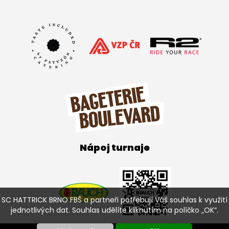
Nápoj turnaje
SC HATTRICK BRNO FBŠ a partneři potřebují Váš souhlas k využití
jednotlivých dat. Souhlas udělíte kliknutím na políčko „OK“.