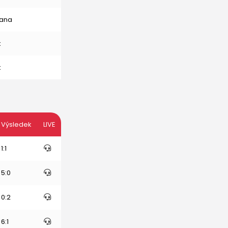
ana
k
k
Výsledek
LIVE
1:1
5:0
0:2
6:1