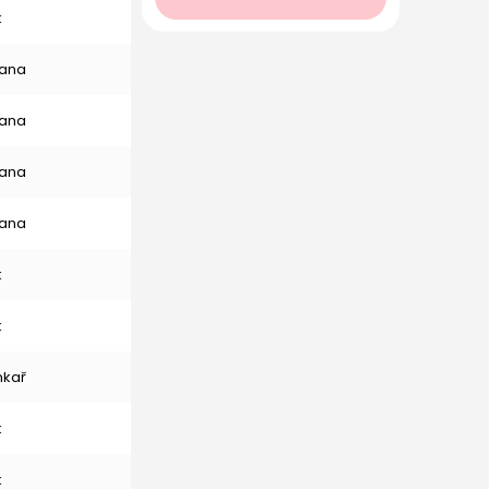
k
ana
ana
ana
ana
k
k
nkař
k
k