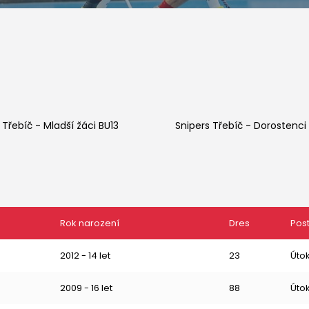
 Třebíč
-
Mladší žáci BU13
Snipers Třebíč
-
Dorostenci
Rok narození
Dres
Pos
2012 - 14 let
23
Úto
2009 - 16 let
88
Úto