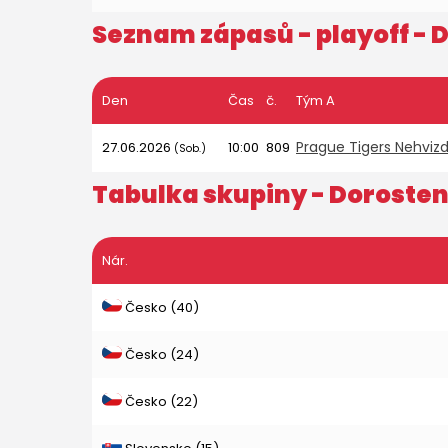
Seznam zápasů - playoff -
D
Den
Čas
č.
Tým A
Prague Tigers Nehviz
27.06.2026
10:00
809
(Sob.)
Tabulka skupiny -
Dorosten
Nár.
Česko (40)
Česko (24)
Česko (22)