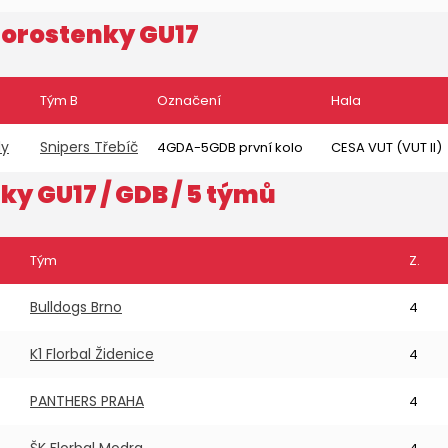
orostenky GU17
Tým B
Označení
Hala
dy
Snipers Třebíč
4GDA-5GDB první kolo
CESA VUT (VUT II)
ky GU17
/ GDB / 5 týmů
Tým
Z.
Bulldogs Brno
4
K1 Florbal Židenice
4
PANTHERS PRAHA
4