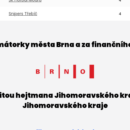
ŠK Florbal Modra
4
Snipers Třebíč
4
imátorky města Brna a za finančníh
titou hejtmana Jihomoravského kraj
Jihomoravského kraje