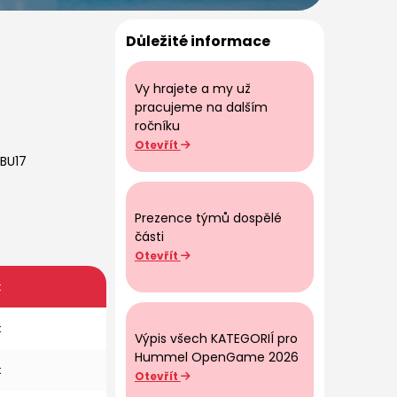
Důležité informace
Vy hrajete a my už
pracujeme na dalším
ročníku
Otevřít
 BU17
Prezence týmů dospělé
části
Otevřít
t
k
Výpis všech KATEGORIÍ pro
Hummel OpenGame 2026
k
Otevřít