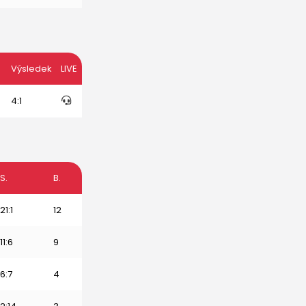
Výsledek
LIVE
4:1
S.
B.
21:1
12
11:6
9
6:7
4