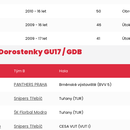
2010 - 16 let
50
Obr
2009 - 16 let
46
Úto
2009 - 17 let
41
Úto
Dorostenky GU17
/ GDB
Tým B
Hala
PANTHERS PRAHA
Brněnské výstaviště (BVV 5)
Snipers Třebíč
Tuřany (TUR)
ŠK Florbal Modra
Tuřany (TUR)
e
Snipers Třebíč
CESA VUT (VUT I)