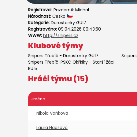
Registroval:
Pazderník Michal
Národnost:
Česko
Kategorie:
Dorostenky GU17
Registrováno:
09.04.2026 09:43:50
WWW:
http://snipers.cz
Klubové týmy
Snipers Třebíč
-
Dorostenky GU17
Snipers
Snipers Třebíč-PSKC Okříšky
-
Starší žáci
BU15
Hráči týmu (15)
Jméno
Nikola Vaňková
Laura Haasová