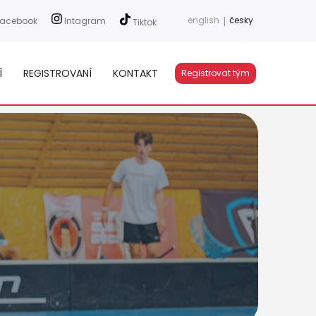
english
|
česky
acebook
Intagram
Tiktok
Í
REGISTROVANÍ
KONTAKT
Registrovat tým