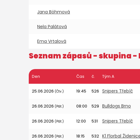
Jana Böhmová
Nela Palátová
Ema Vrtalová
Seznam zápasů - skupina -
Den
Čas
č.
Tým A
Snipers Třebíč
25.06.2026
19:45
526
(Čtv.)
Bulldogs Brno
26.06.2026
08:00
529
(Pát.)
Snipers Třebíč
26.06.2026
12:00
531
(Pát.)
K1 Florbal Židenic
26.06.2026
18:15
532
(Pát.)