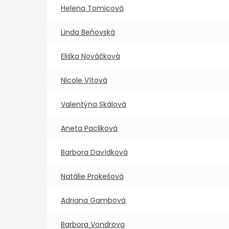
Helena Tomicová
Linda Beňovská
Eliška Nováčková
Nicole Vítová
Valentýna Skálová
Aneta Pacliková
Barbora Davídková
Natálie Prokešová
Adriana Gambová
Barbora Vondrova