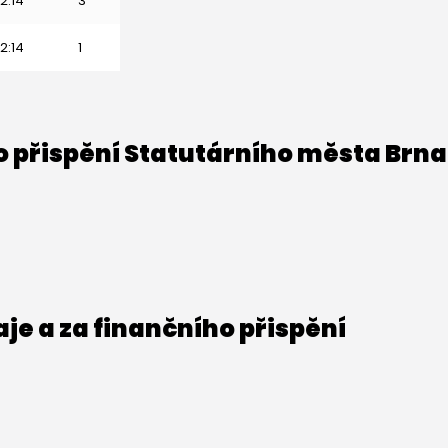
2:14
3
2:14
1
o přispění Statutárního města Brna
e a za finančního přispění