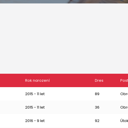
Rok narození
Dres
Pos
2015 - 11 let
89
Obr
2015 - 11 let
36
Obr
2016 - 9 let
92
Úto