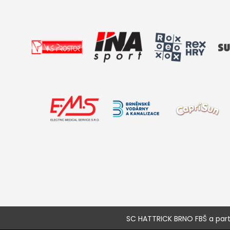
SC HATTRICK BRNO FBŠ a partne