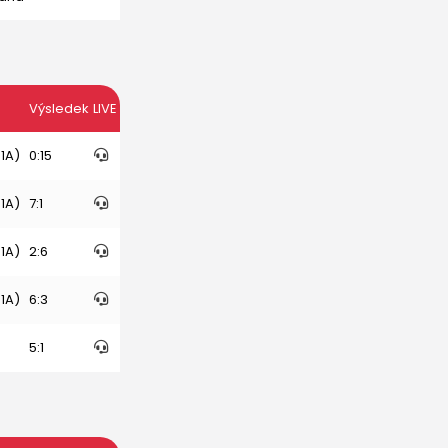
Výsledek
LIVE
 1A)
0:15
 1A)
7:1
 1A)
2:6
 1A)
6:3
5:1