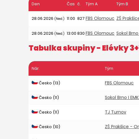
Den
Čas
č.
Tým A
Tým B
FBS Olomouc
ZŠ Prakšic
28.06.2026
11:00
827
(Ned.)
FBS Olomouc
Sokol Brno
28.06.2026
13:00
830
(Ned.)
Tabulka skupiny -
Elévky 3+
Nár.
Tým
FBS Olomouc
Česko (13)
Sokol Brno I EM
Česko (11)
TJ Turnov
Česko (11)
ZŠ Prakšice - O
Česko (10)