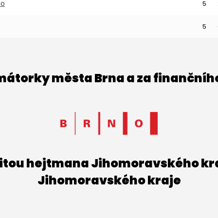
no
5
5
imátorky města Brna a za finančníh
titou hejtmana Jihomoravského kraj
Jihomoravského kraje