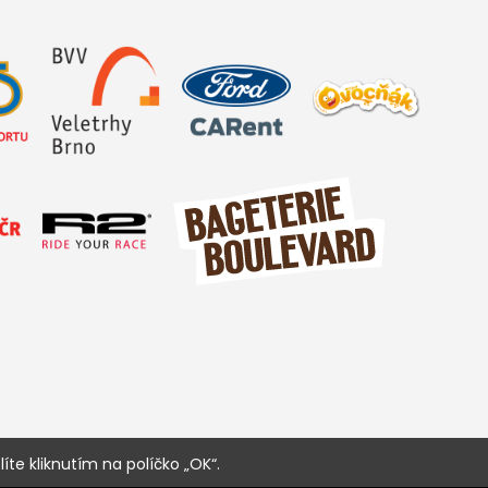
íte kliknutím na políčko „OK“.