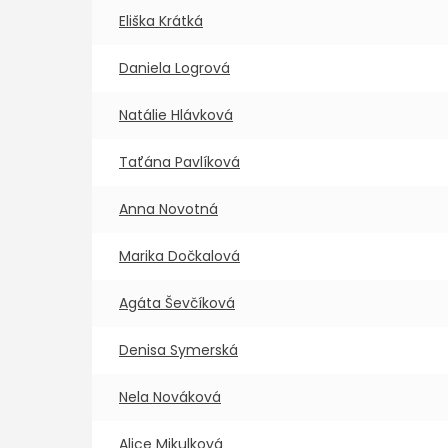
Eliška Krátká
Daniela Logrová
Natálie Hlávková
Taťána Pavlíková
Anna Novotná
Marika Dočkalová
Agáta Ševčíková
Denisa Symerská
Nela Nováková
Alice Mikulková