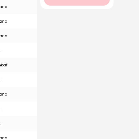
ana
ana
ana
k
nkař
k
ana
k
k
ana