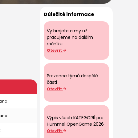
Důležité informace
Vy hrajete a my už
pracujeme na dalším
ročníku
Otevřít
Prezence týmů dospělé
části
t
Otevřít
ana
ana
Výpis všech KATEGORIÍ pro
Hummel OpenGame 2026
k
Otevřít