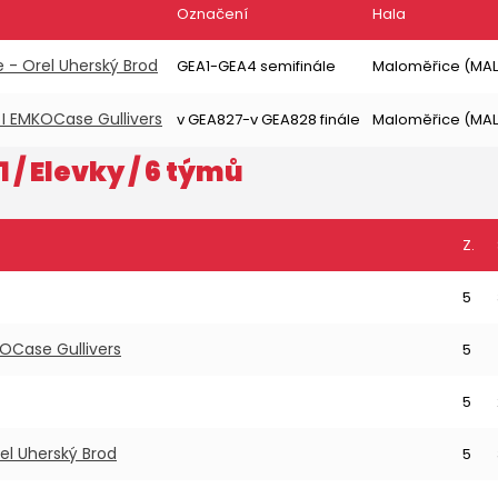
Označení
Hala
e - Orel Uherský Brod
GEA1-GEA4 semifinále
Maloměřice (MAL
 I EMKOCase Gullivers
v GEA827-v GEA828 finále
Maloměřice (MAL
1
/ Elevky / 6 týmů
Z.
5
KOCase Gullivers
5
5
rel Uherský Brod
5