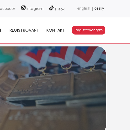
english
|
česky
acebook
Intagram
Tiktok
Í
REGISTROVANÍ
KONTAKT
Registrovat tým