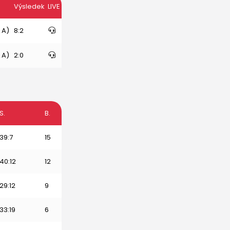
Výsledek
LIVE
 A)
8:2
 A)
2:0
S.
B.
39:7
15
40:12
12
29:12
9
33:19
6