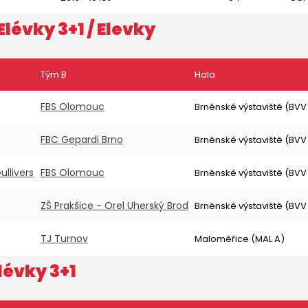
Elévky 3+1
/ Elevky
Tým B
Hala
FBS Olomouc
Brněnské výstaviště (BVV
FBC Gepardi Brno
Brněnské výstaviště (BVV
llivers
FBS Olomouc
Brněnské výstaviště (BVV
ZŠ Prakšice - Orel Uherský Brod
Brněnské výstaviště (BVV
TJ Turnov
Maloměřice (MAL A)
lévky 3+1