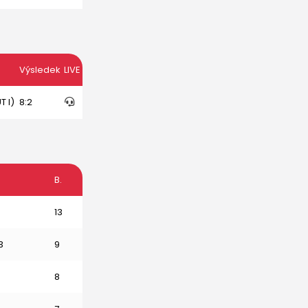
Výsledek
LIVE
T I)
8:2
B.
13
3
9
6
8