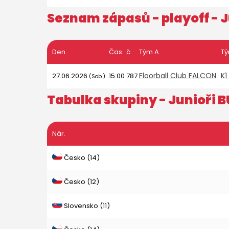
Seznam zápasů - playoff -
J
Den
Čas
č.
Tým A
Tý
Floorball Club FALCON
K1
27.06.2026
15:00
787
(Sob.)
Tabulka skupiny -
Junioři B
Nár.
Česko (14)
Česko (12)
Slovensko (11)