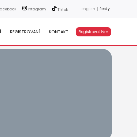
english
|
česky
acebook
Intagram
Tiktok
Í
REGISTROVANÍ
KONTAKT
Registrovat tým