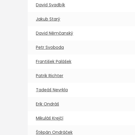
David Svadbík
Jakub Starý
David Němčanský
Petr Svoboda
František Palášek
Patrik Richter
Tadeáš Nevrkla
Erik Ondráš
Mikuláš Krejčí
Štěpán Ondráček