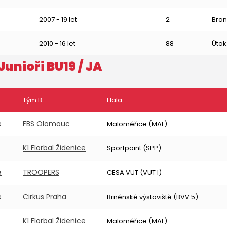
2007 - 19 let
2
Bran
2010 - 16 let
88
Útok
Junioři BU19
/ JA
Tým B
Hala
e
FBS Olomouc
Maloměřice (MAL)
K1 Florbal Židenice
Sportpoint (SPP)
e
TROOPERS
CESA VUT (VUT I)
e
Cirkus Praha
Brněnské výstaviště (BVV 5)
K1 Florbal Židenice
Maloměřice (MAL)