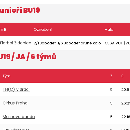
unioři BU19
m B
Označení
Hala
 Florbal Židenice
2/1 Jabcdef-1/6 Jabcdef druhé kolo
CESA VUT (VU
U19
/ JA / 6 týmů
Tým
Z.
S.
TH(C) v Srdci
5
20:6
Cirkus Praha
5
26:2
Malinova banda
5
22:1