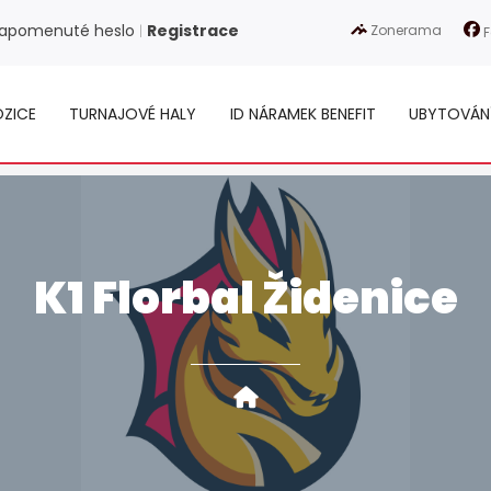
apomenuté heslo
Registrace
Zonerama
|
F
ZICE
TURNAJOVÉ HALY
ID NÁRAMEK BENEFIT
UBYTOVÁN
K1 Florbal Židenice