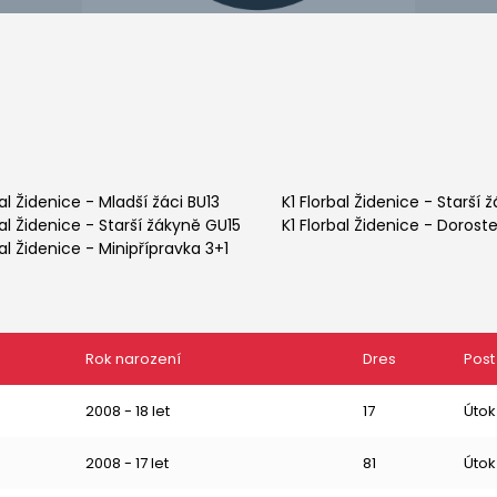
bal Židenice
-
Mladší žáci BU13
K1 Florbal Židenice
-
Starší ž
bal Židenice
-
Starší žákyně GU15
K1 Florbal Židenice
-
Doroste
bal Židenice
-
Minipřípravka 3+1
Rok narození
Dres
Post
2008 - 18 let
17
Útok
2008 - 17 let
81
Útok