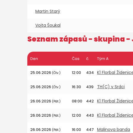
Martin Starý
Vojta Šoukal
Seznam zápasů - skupina -
Den
Čas
č.
Tým A
K1 Florbal Židenic
25.06.2026
12:00
434
(Čtv.)
TH(C) v Srdci
25.06.2026
16:30
439
(Čtv.)
K1 Florbal Židenic
26.06.2026
08:00
442
(Pát.)
K1 Florbal Židenic
26.06.2026
12:00
443
(Pát.)
Malinova banda
26.06.2026
16:00
447
(Pát.)