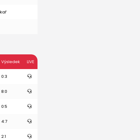
kař
Výsledek
LIVE
0:3
8:0
0:5
4:7
2:1