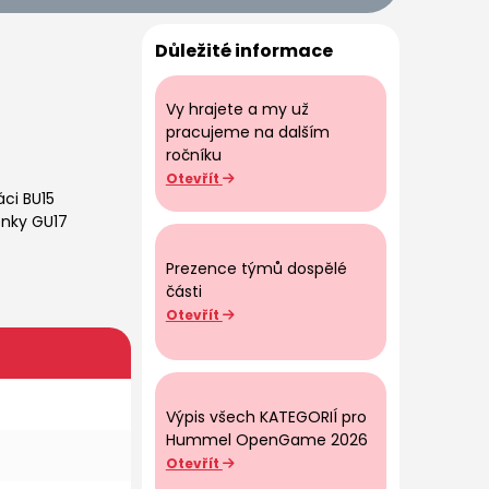
Důležité informace
Vy hrajete a my už
pracujeme na dalším
ročníku
Otevřít
áci BU15
nky GU17
Prezence týmů dospělé
části
Otevřít
Výpis všech KATEGORIÍ pro
Hummel OpenGame 2026
Otevřít