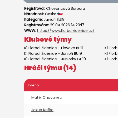
Registroval:
Chovancová Barbora
Národnost:
Česko
Kategorie:
Junioři BU19
Registrováno:
29.04.2026 14:20:17
WWW:
https://www.florbalzidenice.cz/
Klubové týmy
K1 Florbal Židenice
-
Elevové BU11
K1 Flor
K1 Florbal Židenice
-
Junioři BU19
K1 Flor
K1 Florbal Židenice
-
Juniorky GU19
K1 Flor
Hráči týmu (14)
Jméno
Matěj Chovanec
Jakub Kafka