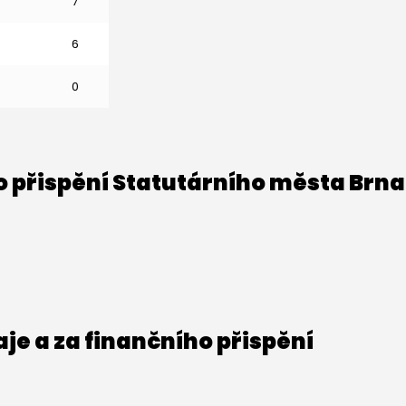
7
0
6
0
o přispění Statutárního města Brna
e a za finančního přispění