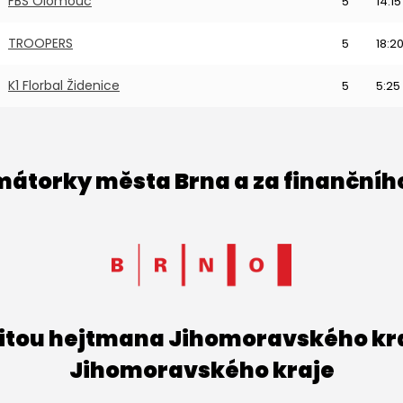
FBS Olomouc
5
14:15
TROOPERS
5
18:2
K1 Florbal Židenice
5
5:25
imátorky města Brna a za finančníh
titou hejtmana Jihomoravského kraj
Jihomoravského kraje