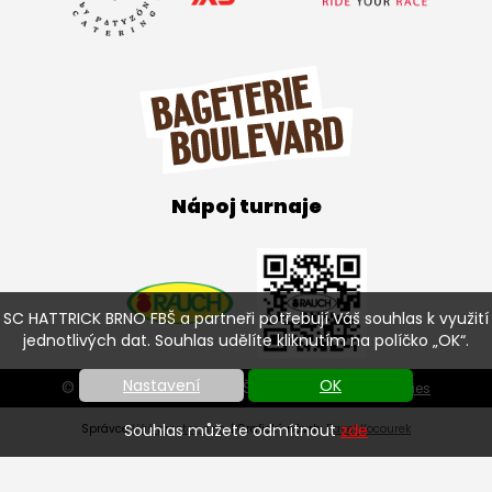
Nápoj turnaje
SC HATTRICK BRNO FBŠ a partneři potřebují Váš souhlas k využití
jednotlivých dat. Souhlas udělíte kliknutím na políčko „OK“.
Nastavení
OK
© SC HATTRICK BRNO FBŠ 2026 |
Nastavení cookies
Souhlas můžete odmítnout
zde
Správce
Váš prostor, s.r.o.
| Grafický návrh:
Pavel Kocourek