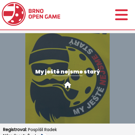
My ještě nejsme starý
Registroval:
Pospíšil Radek