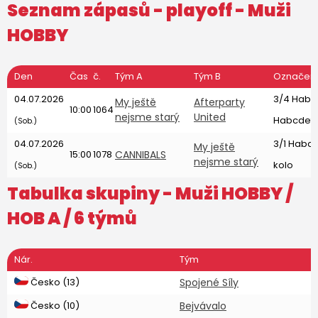
Seznam zápasů - playoff -
Muži
HOBBY
Den
Čas
č.
Tým A
Tým B
Označen
04.07.2026
3/4 Habc
My ještě
Afterparty
10:00
1064
nejsme starý
United
Habcdefgh
(Sob.)
04.07.2026
3/1 Habcd
My ještě
15:00
1078
CANNIBALS
nejsme starý
kolo
(Sob.)
Tabulka skupiny -
Muži HOBBY
/
HOB A / 6 týmů
Nár.
Tým
Česko (13)
Spojené Síly
Česko (10)
Bejvávalo