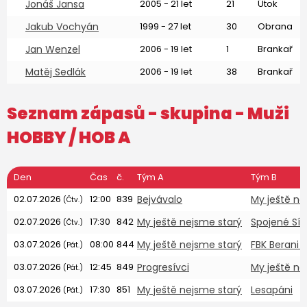
Jonáš Jansa
2005 - 21 let
21
Útok
Jakub Vochyán
1999 - 27 let
30
Obrana
Jan Wenzel
2006 - 19 let
1
Brankař
Matěj Sedlák
2006 - 19 let
38
Brankař
Seznam zápasů - skupina -
Muži
HOBBY
/ HOB A
Den
Čas
č.
Tým A
Tým B
02.07.2026
12:00
839
Bejvávalo
My ještě ne
(Čtv.)
02.07.2026
17:30
842
My ještě nejsme starý
Spojené Síl
(Čtv.)
03.07.2026
08:00
844
My ještě nejsme starý
FBK Berani 
(Pát.)
03.07.2026
12:45
849
Progresívci
My ještě ne
(Pát.)
03.07.2026
17:30
851
My ještě nejsme starý
Lesapáni
(Pát.)