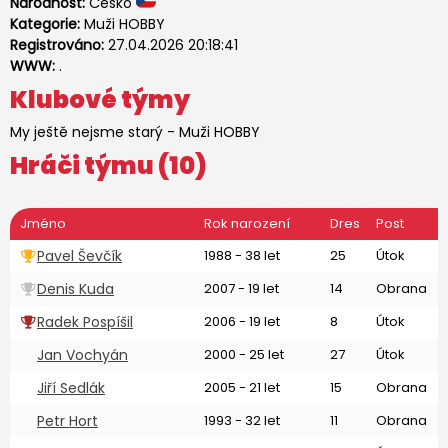
Národnost:
Česko
Kategorie:
Muži HOBBY
Registrováno:
27.04.2026 20:18:41
WWW:
.
Klubové týmy
My ještě nejsme starý
-
Muži HOBBY
Hráči týmu (10)
Jméno
Rok narození
Dres
Post
Pavel Ševčík
1988 - 38 let
25
Útok
Denis Kuda
2007 - 19 let
14
Obrana
Radek Pospíšil
2006 - 19 let
8
Útok
Jan Vochyán
2000 - 25 let
27
Útok
Jiří Sedlák
2005 - 21 let
15
Obrana
Petr Hort
1993 - 32 let
11
Obrana