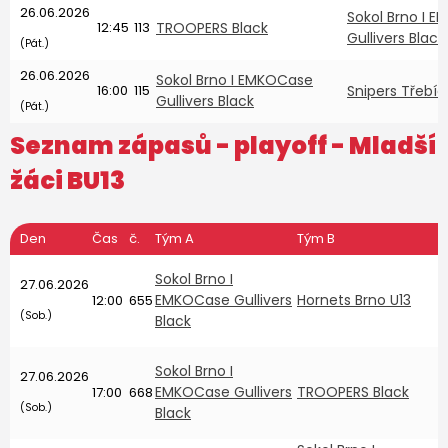
26.06.2026
Sokol Brno I 
12:45
113
TROOPERS Black
Gullivers Black
(Pát.)
26.06.2026
Sokol Brno I EMKOCase
16:00
115
Snipers Třebíč
Gullivers Black
(Pát.)
Seznam zápasů - playoff -
Mladší
žáci BU13
Den
Čas
č.
Tým A
Tým B
O
Sokol Brno I
27.06.2026
5
EMKOCase Gullivers
Hornets Brno U13
12:00
655
M
(Sob.)
Black
Sokol Brno I
27.06.2026
v
EMKOCase Gullivers
TROOPERS Black
17:00
668
o
(Sob.)
Black