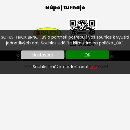
Nápoj turnaje
SC HATTRICK BRNO FBŠ a partneři potřebují Váš souhlas k využití
jednotlivých dat. Souhlas udělíte kliknutím na políčko „OK“.
Nastavení
OK
© SC HATTRICK BRNO FBŠ 2026 |
Nastavení cookies
Souhlas můžete odmítnout
zde
Správce
Váš prostor, s.r.o.
| Grafický návrh:
Pavel Kocourek