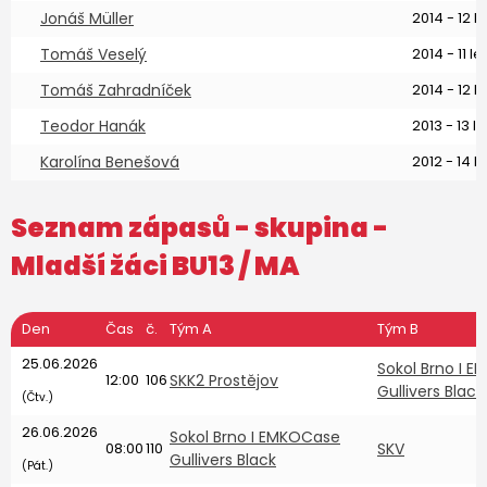
Jonáš Müller
2014 - 12 le
Tomáš Veselý
2014 - 11 let
Tomáš Zahradníček
2014 - 12 le
Teodor Hanák
2013 - 13 le
Karolína Benešová
2012 - 14 le
Seznam zápasů - skupina -
Mladší žáci BU13
/ MA
Den
Čas
č.
Tým A
Tým B
25.06.2026
Sokol Brno I 
12:00
106
SKK2 Prostějov
Gullivers Black
(Čtv.)
26.06.2026
Sokol Brno I EMKOCase
08:00
110
SKV
Gullivers Black
(Pát.)