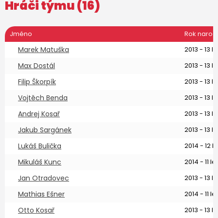
Hráči týmu (16)
Jméno
Rok naroz
Marek Matuška
2013 - 13 le
Max Dostál
2013 - 13 le
Filip Škorpík
2013 - 13 le
Vojtěch Benda
2013 - 13 le
Andrej Kosař
2013 - 13 le
Jakub Sargánek
2013 - 13 le
Lukáš Bulička
2014 - 12 le
Mikuláš Kunc
2014 - 11 let
Jan Otradovec
2013 - 13 le
Mathias Ešner
2014 - 11 let
Otto Kosař
2013 - 13 le