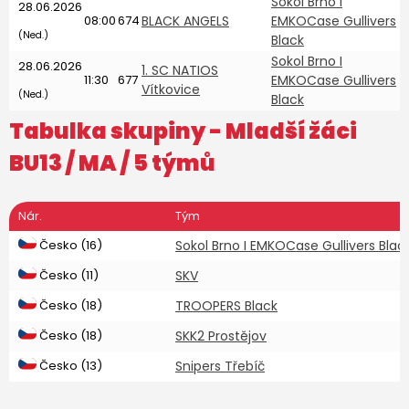
Sokol Brno I
28.06.2026
v
08:00
674
BLACK ANGELS
EMKOCase Gullivers
č
(Ned.)
Black
Sokol Brno I
28.06.2026
v
1. SC NATIOS
11:30
677
EMKOCase Gullivers
Vítkovice
s
(Ned.)
Black
Tabulka skupiny -
Mladší žáci
BU13
/ MA / 5 týmů
Nár.
Tým
Česko (16)
Sokol Brno I EMKOCase Gullivers Blac
Česko (11)
SKV
Česko (18)
TROOPERS Black
Česko (18)
SKK2 Prostějov
Česko (13)
Snipers Třebíč