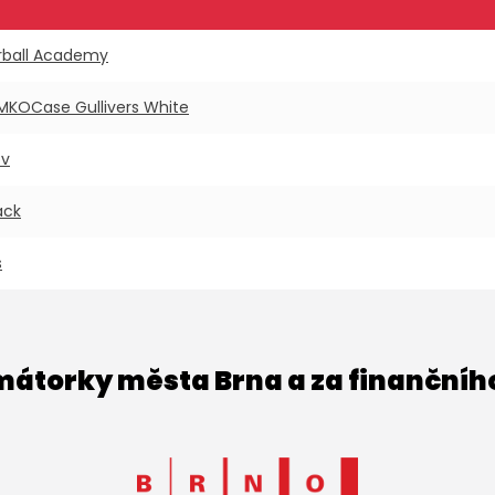
rball Academy
EMKOCase Gullivers White
ov
ack
s
imátorky města Brna a za finančníh