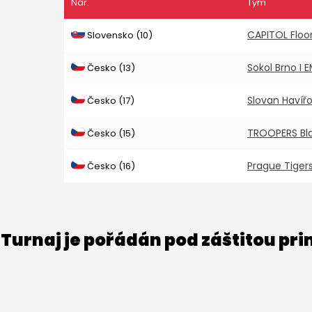
Nár.
Tým
CAPITOL Floo
Slovensko (10)
Sokol Brno I 
Česko (13)
Slovan Havíř
Česko (17)
TROOPERS Bl
Česko (15)
Prague Tiger
Česko (16)
Turnaj je pořádán pod záštitou pr