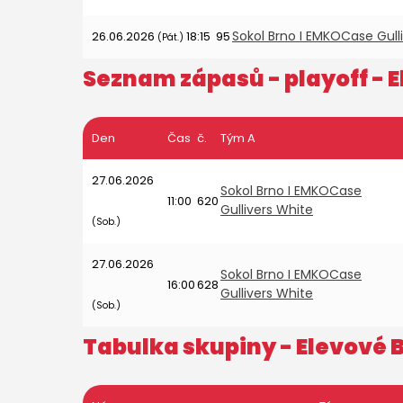
Sokol Brno I EMKOCase Gull
26.06.2026
18:15
95
(Pát.)
Seznam zápasů - playoff -
E
Den
Čas
č.
Tým A
27.06.2026
Sokol Brno I EMKOCase
11:00
620
Gullivers White
(Sob.)
27.06.2026
Sokol Brno I EMKOCase
16:00
628
Gullivers White
(Sob.)
Tabulka skupiny -
Elevové B