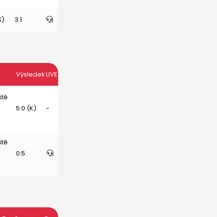
S)
3:1
Výsledek
LIVE
ště
5:0 (K)
-
ště
0:5