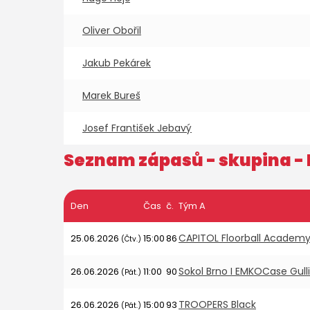
Oliver Obořil
Jakub Pekárek
Marek Bureš
Josef František Jebavý
Seznam zápasů - skupina -
Den
Čas
č.
Tým A
CAPITOL Floorball Academ
25.06.2026
15:00
86
(Čtv.)
Sokol Brno I EMKOCase Gull
26.06.2026
11:00
90
(Pát.)
TROOPERS Black
26.06.2026
15:00
93
(Pát.)