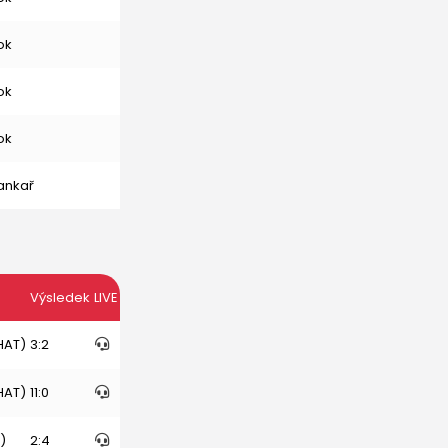
ok
ok
ok
ankař
Výsledek
LIVE
(HAT)
3:2
(HAT)
11:0
)
2:4