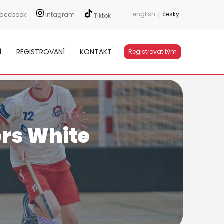
english
|
česky
acebook
Intagram
Tiktok
Í
REGISTROVANÍ
KONTAKT
Registrovat tým
ers White