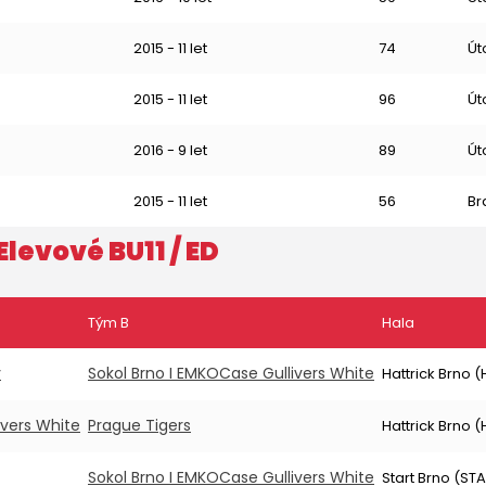
2015 - 11 let
74
Út
2015 - 11 let
96
Út
2016 - 9 let
89
Út
2015 - 11 let
56
Br
Elevové BU11
/ ED
Tým B
Hala
y
Sokol Brno I EMKOCase Gullivers White
Hattrick Brno 
ivers White
Prague Tigers
Hattrick Brno 
Sokol Brno I EMKOCase Gullivers White
Start Brno (STA