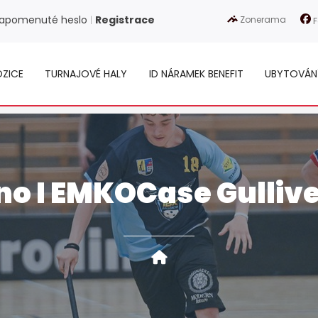
apomenuté heslo
Registrace
Zonerama
|
F
ZICE
TURNAJOVÉ HALY
ID NÁRAMEK BENEFIT
UBYTOVÁN
no I EMKOCase Gulliv