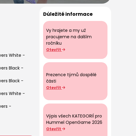
Důležité informace
Vy hrajete a my už
pracujeme na dalším
ročníku
Otevřít
vers White
-
vers Black
-
Prezence týmů dospělé
vers Black
-
části
Otevřít
vers White
-
vers
-
Výpis všech KATEGORIÍ pro
Hummel OpenGame 2026
Otevřít