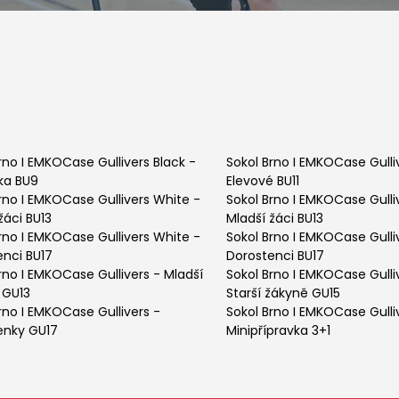
rno I EMKOCase Gullivers Black
-
Sokol Brno I EMKOCase Gulli
ka BU9
Elevové BU11
rno I EMKOCase Gullivers White
-
Sokol Brno I EMKOCase Gulli
žáci BU13
Mladší žáci BU13
rno I EMKOCase Gullivers White
-
Sokol Brno I EMKOCase Gulli
enci BU17
Dorostenci BU17
rno I EMKOCase Gullivers
-
Mladší
Sokol Brno I EMKOCase Gulli
 GU13
Starší žákyně GU15
rno I EMKOCase Gullivers
-
Sokol Brno I EMKOCase Gulli
enky GU17
Minipřípravka 3+1