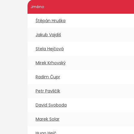
Jméno
Štěpán Hruška
Jakub Vajdiš
Stela Hejčová
Mirek Krhovský
Radim Čupr
Petr Pavličík
David Svoboda
Marek Solar
Hugo Hejč