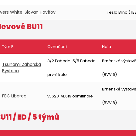
ivers White
Slovan Havířov
Tesla Brno (TE
levové BU11
Tým B
Označení
Hala
3/2 Eabcde-5/5 Eabcde
Brněnské výstavi
Tsunami Záhorská
Bystrica
první kolo
(BVV 6)
Brněnské výstavi
FBC Liberec
vE620-vE619 osmifinále
(BVV 8)
U11
/ ED / 5 týmů