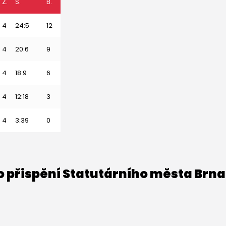
Z.
S.
B.
4
24:5
12
4
20:6
9
4
18:9
6
4
12:18
3
4
3:39
0
o přispění Statutárního města Brna