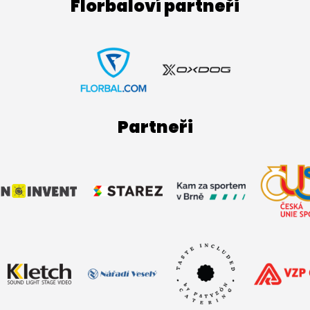
Florbaloví partneři
Partneři