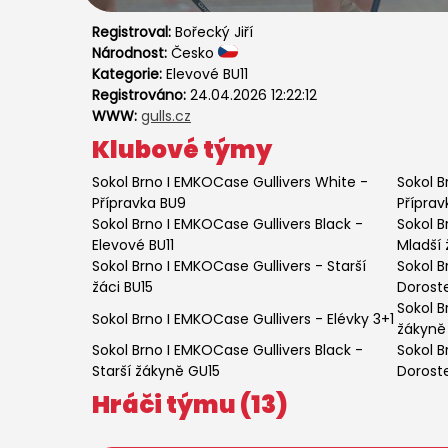
Registroval:
Bořecký Jiří
Národnost:
Česko
Kategorie:
Elevové BU11
Registrováno:
24.04.2026 12:22:12
WWW:
gulls.cz
Klubové týmy
Sokol Brno I EMKOCase Gullivers White
-
Sokol B
Přípravka BU9
Příprav
Sokol Brno I EMKOCase Gullivers Black
-
Sokol B
Elevové BU11
Mladší 
Sokol Brno I EMKOCase Gullivers
-
Starší
Sokol B
žáci BU15
Dorost
Sokol B
Sokol Brno I EMKOCase Gullivers
-
Elévky 3+1
žákyně
Sokol Brno I EMKOCase Gullivers Black
-
Sokol B
Starší žákyně GU15
Dorost
Hráči týmu (13)