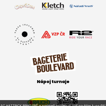
Nápoj turnaje
SC HATTRICK BRNO FBŠ a partneři potřebují Váš souhlas k využití