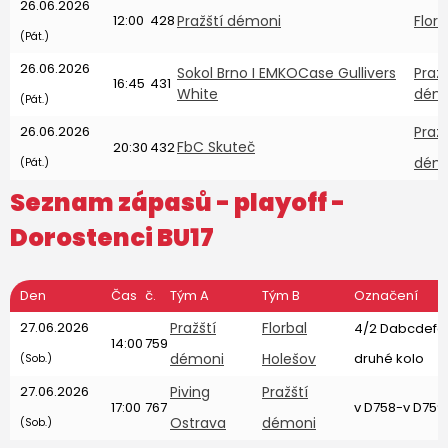
26.06.2026
12:00
428
Pražští démoni
Florb
(Pát.)
26.06.2026
Sokol Brno I EMKOCase Gullivers
Pražš
16:45
431
White
dém
(Pát.)
26.06.2026
Pražš
FbC Skuteč
20:30
432
dém
(Pát.)
Seznam zápasů - playoff -
Dorostenci BU17
Den
Čas
č.
Tým A
Tým B
Označení
27.06.2026
Pražští
Florbal
4/2 Dabcdefg
14:00
759
démoni
Holešov
druhé kolo
(Sob.)
27.06.2026
Piving
Pražští
17:00
767
v D758-v D759
Ostrava
démoni
(Sob.)