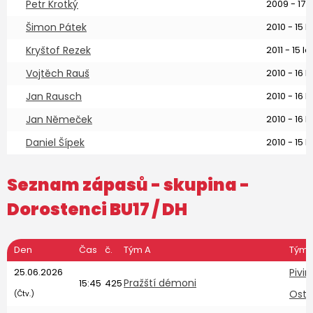
Petr Krotký
2009 - 17 l
Šimon Pátek
2010 - 15 le
Kryštof Rezek
2011 - 15 le
Vojtěch Rauš
2010 - 16 le
Jan Rausch
2010 - 16 le
Jan Němeček
2010 - 16 le
Daniel Šípek
2010 - 15 le
Seznam zápasů - skupina -
Dorostenci BU17
/ DH
Den
Čas
č.
Tým A
Tým 
25.06.2026
Pivin
Pražští démoni
15:45
425
Ostr
(Čtv.)