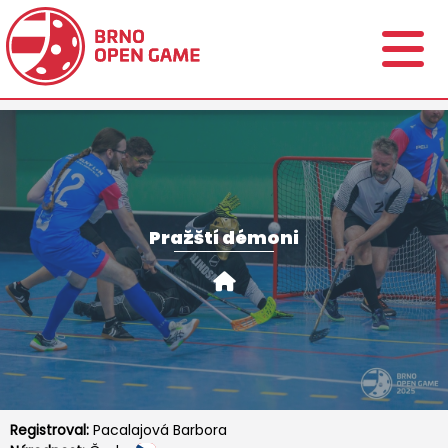
Pražští démoni
Registroval:
Pacalajová Barbora