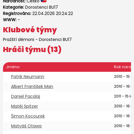
Národnost:
Česko
Kategorie:
Dorostenci BU17
Registrováno:
22.04.2026 20:24:22
WWW:
-
Klubové týmy
Pražští démoni
-
Dorostenci BU17
Hráči týmu (13)
Jméno
Rok naroz
Patrik Neumann
2010 - 15 le
Albert František Man
2010 - 16 le
Daniel Pacalaj
2011 - 15 le
Matěj Spitzer
2010 - 16 le
Šimon Kocourek
2010 - 16 le
Matyáš Otawa
2010 - 16 le