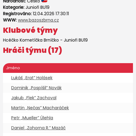
Národnost:
Česko
Kategorie:
Junioři BU19
Registrováno:
12.04.2026 17:30:11
WWW:
www.bazoszbrna.cz
Klubové týmy
Hcéčko Kometíčka Brníčko
-
Junioři BU19
Hráči týmu (17)
Jméno
Lukáš „Erat” Holásek
2
Dominik „Pospíšil” Novák
2
Jakub „Flek” Zachoval
2
Martin „Nečas” Macharáček
2
Petr „Mueller” Úlehla
2
Daniel „Zohorna R.” Mazáč
2