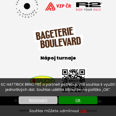
Nápoj turnaje
SC HATTRICK BRNO FBŠ a partneři potřebují Váš souhlas k využití
jednotlivých dat. Souhlas udělíte kliknutím na políčko „OK“.
Nastavení
OK
© SC HATTRICK BRNO FBŠ 2026 |
Nastavení cookies
Souhlas můžete odmítnout
zde
Správce
Váš prostor, s.r.o.
| Grafický návrh:
Pavel Kocourek