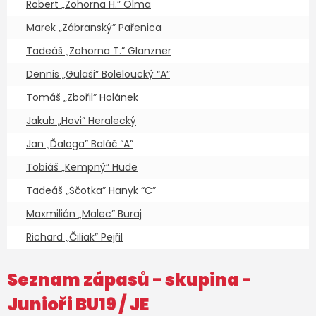
Robert „Zohorna H.” Olma
2
Marek „Zábranský” Pařenica
2
Tadeáš „Zohorna T.” Glänzner
2
Dennis „Gulaši” Boleloucký “A”
2
Tomáš „Zbořil” Holánek
2
Jakub „Hovi” Heralecký
2
Jan „Ďaloga” Baláč “A”
2
Tobiáš „Kempný” Hude
2
Tadeáš „Ščotka” Hanyk “C”
2
Maxmilián „Malec” Buraj
2
Richard „Čiliak” Pejřil
2
Seznam zápasů - skupina -
Junioři BU19
/ JE