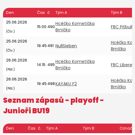
Den
Čas
č.
Tým A
Tým B
25.06.2026
Hcéčko Kometíčka
15:00
490
FBC Pitbulls
Brníčko
(Čtv.)
25.06.2026
Hcéčko Ko
19:45
491
NullSieben
Brníčko
(Čtv.)
26.06.2026
Hcéčko Kometíčka
14:15
495
FBC Liberec
Brníčko
(Pát.)
26.06.2026
Hcéčko Ko
19:45
498
KAYAKU F2
Brníčko
(Pát.)
Seznam zápasů - playoff -
Junioři BU19
Den
Čas
č.
Tým A
Tým B
Označe