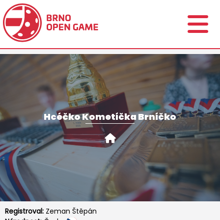
Hcéčko Kometíčka Brníčko
Registroval:
Zeman Štěpán