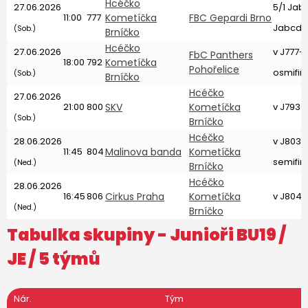
Hcéčko
27.06.2026
5/1 Jab
11:00
777
Kometíčka
FBC Gepardi Brno
Jabcdef
(Sob.)
Brníčko
Hcéčko
27.06.2026
v J777-
FbC Panthers
18:00
792
Kometíčka
Pohořelice
osmifin
(Sob.)
Brníčko
Hcéčko
27.06.2026
21:00
800
SKV
Kometíčka
v J793-v
(Sob.)
Brníčko
Hcéčko
28.06.2026
v J803-
11:45
804
Malinova banda
Kometíčka
semifin
(Ned.)
Brníčko
Hcéčko
28.06.2026
16:45
806
Cirkus Praha
Kometíčka
v J804-
(Ned.)
Brníčko
Tabulka skupiny -
Junioři BU19
/
JE / 5 týmů
Nár.
Tým