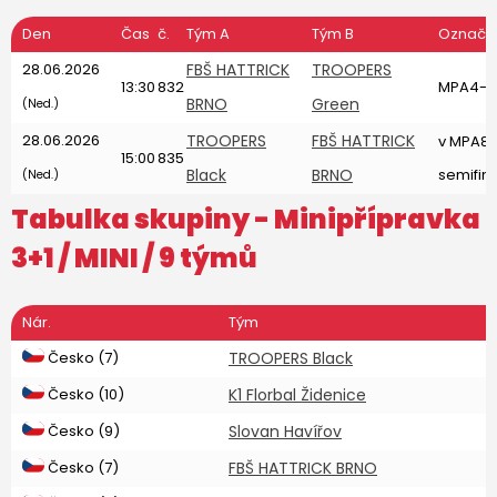
Den
Čas
č.
Tým A
Tým B
Označe
28.06.2026
FBŠ HATTRICK
TROOPERS
13:30
832
MPA4-MP
BRNO
Green
(Ned.)
28.06.2026
TROOPERS
FBŠ HATTRICK
v MPA83
15:00
835
Black
BRNO
semifin
(Ned.)
Tabulka skupiny -
Minipřípravka
3+1
/ MINI / 9 týmů
Nár.
Tým
Česko (7)
TROOPERS Black
Česko (10)
K1 Florbal Židenice
Česko (9)
Slovan Havířov
Česko (7)
FBŠ HATTRICK BRNO