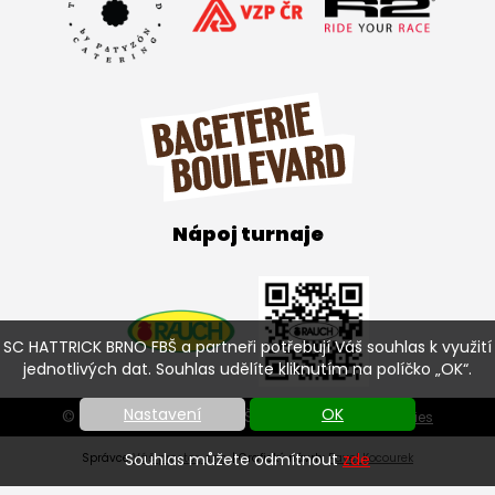
Nápoj turnaje
SC HATTRICK BRNO FBŠ a partneři potřebují Váš souhlas k využití
jednotlivých dat. Souhlas udělíte kliknutím na políčko „OK“.
Nastavení
OK
© SC HATTRICK BRNO FBŠ 2026 |
Nastavení cookies
Souhlas můžete odmítnout
zde
Správce
Váš prostor, s.r.o.
| Grafický návrh:
Pavel Kocourek