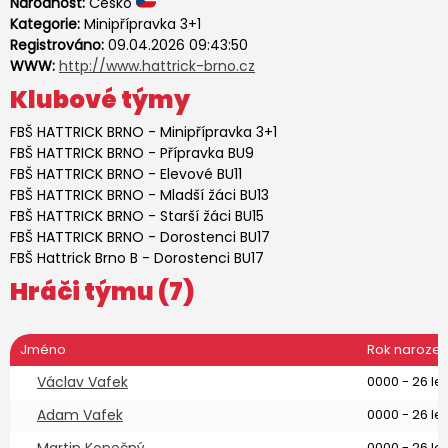
Národnost:
Česko
Kategorie:
Minipřípravka 3+1
Registrováno:
09.04.2026 09:43:50
WWW:
http://www.hattrick-brno.cz
Klubové týmy
FBŠ HATTRICK BRNO
-
Minipřípravka 3+1
FBŠ HATTRICK BRNO
-
Přípravka BU9
FBŠ HATTRICK BRNO
-
Elevové BU11
FBŠ HATTRICK BRNO
-
Mladší žáci BU13
FBŠ HATTRICK BRNO
-
Starší žáci BU15
FBŠ HATTRICK BRNO
-
Dorostenci BU17
FBŠ Hattrick Brno B
-
Dorostenci BU17
Hráči týmu (7)
Jméno
Rok narozen
Václav Vafek
0000 - 26 let
Adam Vafek
0000 - 26 let
0000 - 26 let