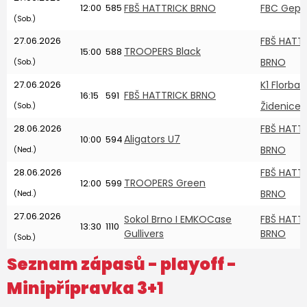
12:00
585
FBŠ HATTRICK BRNO
FBC Gepar
(Sob.)
27.06.2026
FBŠ HATT
TROOPERS Black
15:00
588
BRNO
(Sob.)
27.06.2026
K1 Florbal
FBŠ HATTRICK BRNO
16:15
591
Židenice
(Sob.)
28.06.2026
FBŠ HATT
Aligators U7
10:00
594
BRNO
(Ned.)
28.06.2026
FBŠ HATT
TROOPERS Green
12:00
599
BRNO
(Ned.)
27.06.2026
Sokol Brno I EMKOCase
FBŠ HATT
13:30
1110
Gullivers
BRNO
(Sob.)
Seznam zápasů - playoff -
Minipřípravka 3+1