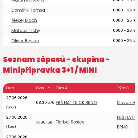
Martin Konečný
Dominik Tomsa
0000 - 26 let
Alexej Mach
0000 - 26 let
Matouš Tichý
0000 - 26 let
Oliver Bryson
0000 - 26 let
Seznam zápasů - skupina -
Minipřípravka 3+1
/ MINI
Den
Čas
č.
Tým A
Tým B
27.06.2026
08:30
576
FBŠ HATTRICK BRNO
Slovan Ha
(Sob.)
27.06.2026
FBŠ HATT
Florbal Rosice
10:30
581
BRNO
(Sob.)
27.06.2026