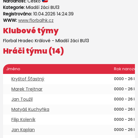
Národnost:
Česko
Kategorie:
Mladší žáci BU13
Registrováno:
10.04.2026 14:24:39
WWW:
www.florbalhk.cz
Klubové týmy
Florbal Hradec Králové
-
Mladší žáci BU13
Hráči týmu (14)
Jméno
Rok naroze
Kryštof Šťastný
0000 - 26 le
Marek Trejtnar
0000 - 26 le
Jan Toužil
0000 - 26 le
Matyáš Kuchyňka
0000 - 26 le
Filip Koleník
0000 - 26 le
Jan Kaplan
0000 - 26 le