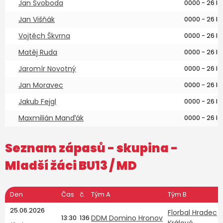
Jan Svoboda
0000 - 26 le
Jan Višňák
0000 - 26 le
Vojtěch Škvrna
0000 - 26 le
Matěj Ruda
0000 - 26 le
Jaromír Novotný
0000 - 26 le
Jan Moravec
0000 - 26 le
Jakub Fejgl
0000 - 26 le
Maxmilián Manďák
0000 - 26 le
Seznam zápasů - skupina -
Mladší žáci BU13
/ MD
Den
Čas
č.
Tým A
Tým B
25.06.2026
Florbal Hradec
13:30
136
DDM Domino Hronov