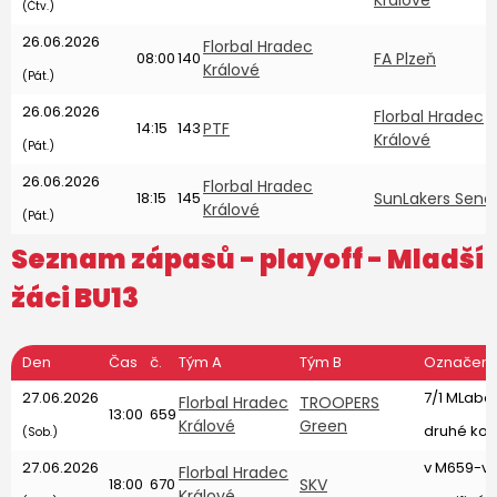
Králové
(Čtv.)
26.06.2026
Florbal Hradec
08:00
140
FA Plzeň
Králové
(Pát.)
26.06.2026
Florbal Hradec
14:15
143
PTF
Králové
(Pát.)
26.06.2026
Florbal Hradec
18:15
145
SunLakers Sene
Králové
(Pát.)
Seznam zápasů - playoff -
Mladší
žáci BU13
Den
Čas
č.
Tým A
Tým B
Označení
27.06.2026
7/1 MLab
Florbal Hradec
TROOPERS
13:00
659
Králové
Green
druhé kol
(Sob.)
27.06.2026
v M659-v
Florbal Hradec
18:00
670
SKV
Králové