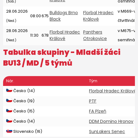
osmifinál
(Sob.)
28.06.2026
v M669-v
Bulldogs Brno
Florbal Hradec
08:00
675
Black
Králové
čtvrtfinále
(Ned.)
28.06.2026
v M675-v 
Florbal Hradec
Panthers
11:30
678
Králové
Otrokovice
semifinál
(Ned.)
Tabulka skupiny -
Mladší žáci
BU13
/ MD / 5 týmů
Nár.
Tým
Česko (14)
Florbal Hradec Králové
Česko (19)
PTF
Česko (15)
FA Plzeň
Česko (14)
DDM Domino Hronov
Slovensko (16)
SunLakers Senec