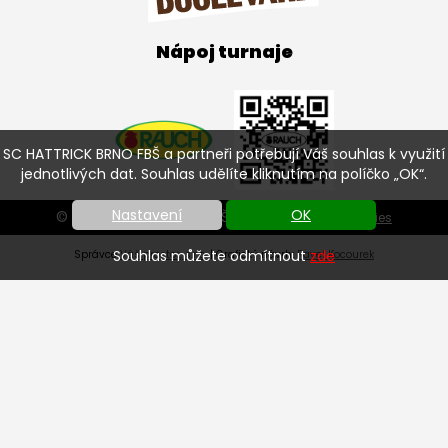
Nápoj turnaje
SC HATTRICK BRNO FBŠ a partneři potřebují Váš souhlas k využití
jednotlivých dat. Souhlas udělíte kliknutím na políčko „OK“.
Nastavení
OK
© SC HATTRICK BRNO FBŠ 2026 |
Nastavení cookies
Souhlas můžete odmítnout
zde
Správce
Váš prostor, s.r.o.
| Grafický návrh:
Pavel Kocourek