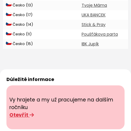
Česko (13)
Tvoje Máma
Česko (17)
UKA BANCEK
Česko (14)
Stick & Pray
Česko (11)
Poušťákova parta
Česko (15)
IBK Jupík
Důležité informace
Vy hrajete a my už pracujeme na dalším
ročníku
Otevřít