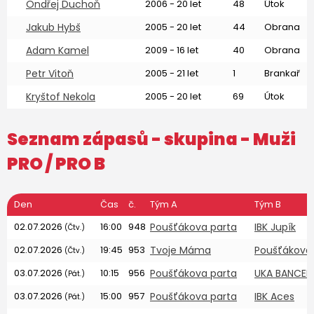
Ondřej Duchoň
2006 - 20 let
48
Útok
Jakub Hybš
2005 - 20 let
44
Obrana
Adam Kamel
2009 - 16 let
40
Obrana
Petr Vitoň
2005 - 21 let
1
Brankař
Kryštof Nekola
2005 - 20 let
69
Útok
Seznam zápasů - skupina -
Muži
PRO
/ PRO B
Den
Čas
č.
Tým A
Tým B
02.07.2026
16:00
948
Poušťákova parta
IBK Jupík
(Čtv.)
02.07.2026
19:45
953
Tvoje Máma
Poušťákova
(Čtv.)
03.07.2026
10:15
956
Poušťákova parta
UKA BANCEK
(Pát.)
03.07.2026
15:00
957
Poušťákova parta
IBK Aces
(Pát.)