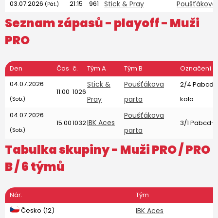
03.07.2026
21:15
961
Stick & Pray
Poušťákova
(Pát.)
Seznam zápasů - playoff -
Muži
PRO
Den
Čas
č.
Tým A
Tým B
Označení
04.07.2026
Stick &
Poušťákova
2/4 Pabcd-
11:00
1026
Pray
parta
kolo
(Sob.)
04.07.2026
Poušťákova
IBK Aces
15:00
1032
3/1 Pabcd-v
parta
(Sob.)
Tabulka skupiny -
Muži PRO
/ PRO
B / 6 týmů
Nár.
Tým
Česko (12)
IBK Aces