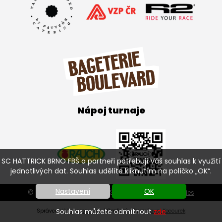
Nápoj turnaje
SC HATTRICK BRNO FBŠ a partneři potřebují Váš souhlas k využití
jednotlivých dat. Souhlas udělíte kliknutím na políčko „OK“.
Nastavení
OK
© SC HATTRICK BRNO FBŠ 2026 |
Nastavení cookies
Souhlas můžete odmítnout
zde
Správce
Váš prostor, s.r.o.
| Grafický návrh:
Pavel Kocourek