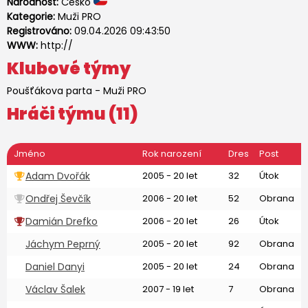
Národnost:
Česko
Kategorie:
Muži PRO
Registrováno:
09.04.2026 09:43:50
WWW:
http://
Klubové týmy
Poušťákova parta
-
Muži PRO
Hráči týmu (11)
Jméno
Rok narození
Dres
Post
Adam Dvořák
2005 - 20 let
32
Útok
Ondřej Ševčík
2006 - 20 let
52
Obrana
Damián Drefko
2006 - 20 let
26
Útok
Jáchym Peprný
2005 - 20 let
92
Obrana
Daniel Danyi
2005 - 20 let
24
Obrana
Václav Šalek
2007 - 19 let
7
Obrana