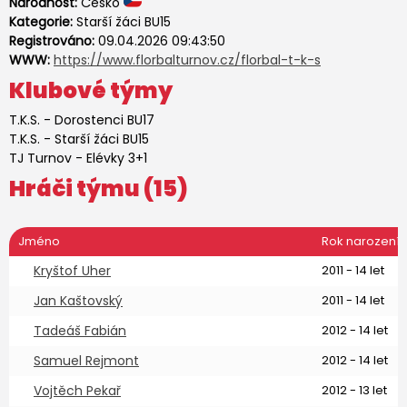
Národnost:
Česko
Kategorie:
Starší žáci BU15
Registrováno:
09.04.2026 09:43:50
WWW:
https://www.florbalturnov.cz/florbal-t-k-s
Klubové týmy
T.K.S.
-
Dorostenci BU17
T.K.S.
-
Starší žáci BU15
TJ Turnov
-
Elévky 3+1
Hráči týmu (15)
Jméno
Rok narození
Kryštof Uher
2011 - 14 let
Jan Kaštovský
2011 - 14 let
Tadeáš Fabián
2012 - 14 let
Samuel Rejmont
2012 - 14 let
Vojtěch Pekař
2012 - 13 let