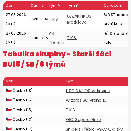
Den
Čas
č.
Tým A
Tým B
Označení
27.06.2026
6/3 STabcdefg
GALAKTIKOS
08:00
689
T.K.S.
Bratislava
první kolo
(Sob.)
27.06.2026
AS
9/1 STabcdefg
T.K.S.
11:00
705
Trenčín
kolo
(Sob.)
Tabulka skupiny -
Starší žáci
BU15
/ SB / 6 týmů
Nár.
Tým
Česko (18)
1. SC NATIOS Vítkovice
Česko (15)
Wizards SO Praha 10
Česko (15)
T.K.S.
Česko (13)
FBC Gepardi Brno
Česko (17)
Snipers Třebíč-PSKC Okříšky