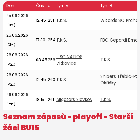
Den
Čas
č.
Tým A
Tým B
25.06.2026
12:45
251
T.K.S.
Wizards SO Praha 
(Čtv.)
25.06.2026
17:30
254
T.K.S.
FBC Gepardi Brno
(Čtv.)
26.06.2026
1. SC NATIOS
T.K.S.
08:45
256
Vítkovice
(Pát.)
26.06.2026
Snipers Třebíč-PS
12:45
260
T.K.S.
Okříšky
(Pát.)
26.06.2026
Aligators Slavkov
T.K.S.
18:15
261
(Pát.)
Seznam zápasů - playoff -
Starší
žáci BU15