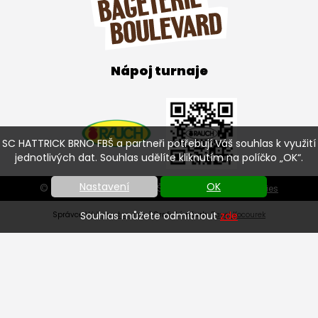
Nápoj turnaje
SC HATTRICK BRNO FBŠ a partneři potřebují Váš souhlas k využití
jednotlivých dat. Souhlas udělíte kliknutím na políčko „OK“.
Nastavení
OK
© SC HATTRICK BRNO FBŠ 2026 |
Nastavení cookies
Souhlas můžete odmítnout
zde
Správce
Váš prostor, s.r.o.
| Grafický návrh:
Pavel Kocourek