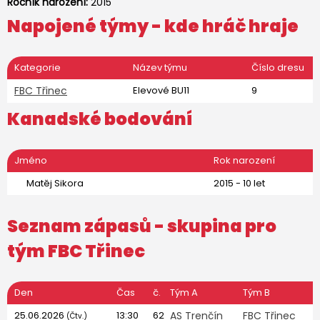
Ročník narození:
2015
Napojené týmy - kde hráč hraje
Kategorie
Název týmu
Číslo dresu
FBC Třinec
Elevové BU11
9
Kanadské bodování
Jméno
Rok narození
Matěj Sikora
2015 - 10 let
Seznam zápasů - skupina pro
tým
FBC Třinec
Den
Čas
č.
Tým A
Tým B
25.06.2026
13:30
62
AS Trenčín
FBC Třinec
(Čtv.)