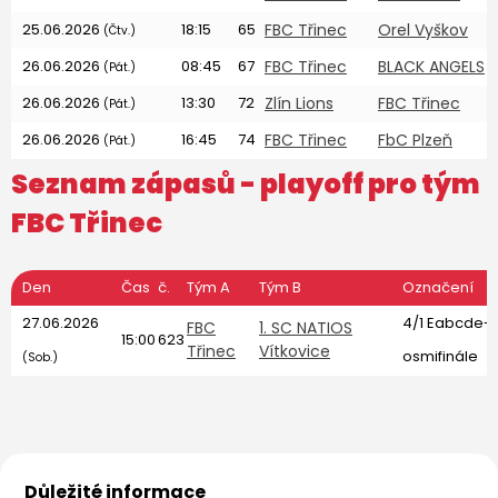
25.06.2026
18:15
65
FBC Třinec
Orel Vyškov
(Čtv.)
26.06.2026
08:45
67
FBC Třinec
BLACK ANGELS
(Pát.)
26.06.2026
13:30
72
Zlín Lions
FBC Třinec
(Pát.)
26.06.2026
16:45
74
FBC Třinec
FbC Plzeň
(Pát.)
Seznam zápasů - playoff pro tým
FBC Třinec
Den
Čas
č.
Tým A
Tým B
Označení
27.06.2026
4/1 Eabcde-v
FBC
1. SC NATIOS
15:00
623
Třinec
Vítkovice
osmifinále
(Sob.)
Důležité informace