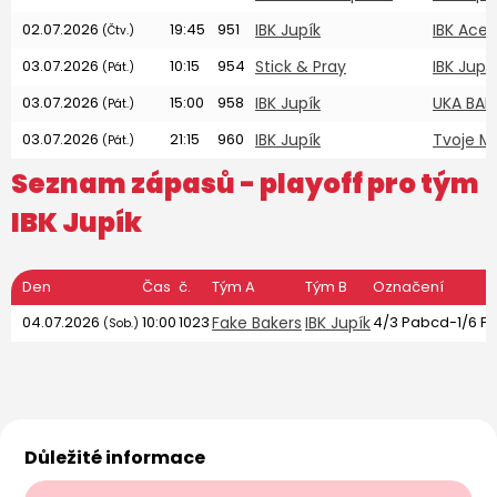
02.07.2026
19:45
951
IBK Jupík
IBK Aces
(Čtv.)
03.07.2026
10:15
954
Stick & Pray
IBK Jupí
(Pát.)
03.07.2026
15:00
958
IBK Jupík
UKA BAN
(Pát.)
03.07.2026
21:15
960
IBK Jupík
Tvoje 
(Pát.)
Seznam zápasů - playoff pro tým
IBK Jupík
Den
Čas
č.
Tým A
Tým B
Označení
04.07.2026
10:00
1023
Fake Bakers
IBK Jupík
4/3 Pabcd-1/6 Pa
(Sob.)
Důležité informace