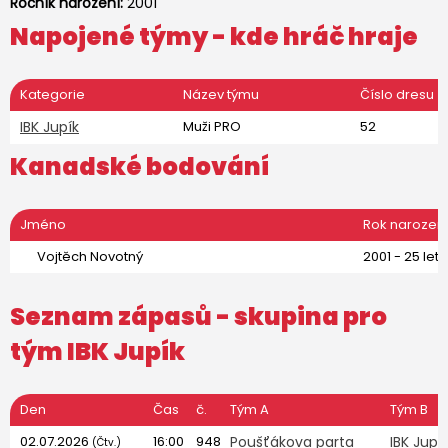
Ročník narození:
2001
Napojené týmy - kde hráč hraje
Kategorie
Název týmu
Číslo dresu
IBK Jupík
Muži PRO
52
Kanadské bodování
Jméno
Rok narozen
Vojtěch Novotný
2001 - 25 let
Seznam zápasů - skupina pro
tým
IBK Jupík
Den
Čas
č.
Tým A
Tým B
02.07.2026
16:00
948
Poušťákova parta
IBK Jupí
(Čtv.)