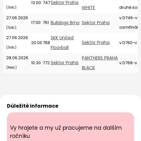
Sektor Praha
13:00
747
WHITE
druhé kol
(Sob.)
27.06.2026
v D746-v 
17:00
761
Bulldogs Brno
Sektor Praha
osmifinále
(Sob.)
27.06.2026
SKK United
Sektor Praha
20:00
768
v D760-v D7
Floorball
(Sob.)
28.06.2026
PANTHERS PRAHA
Sektor Praha
10:30
772
v D768-v D
BLACK
(Ned.)
Důležité informace
Vy hrajete a my už pracujeme na dalším
ročníku