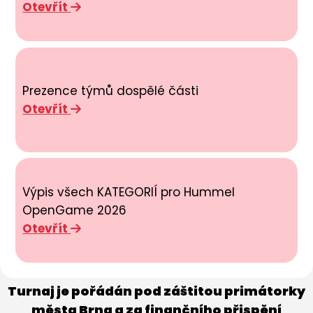
Otevřít
Prezence týmů dospělé části
Otevřít
Výpis všech KATEGORIÍ pro Hummel
OpenGame 2026
Otevřít
Turnaj je pořádán pod záštitou primátorky
města Brna a za finančního přispění