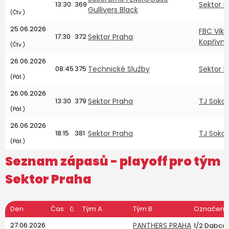
13:30
369
Sektor P
Gullivers Black
(Čtv.)
25.06.2026
FBC Viki
17:30
372
Sektor Praha
Kopřivni
(Čtv.)
26.06.2026
08:45
375
Technické Služby
Sektor P
(Pát.)
26.06.2026
13:30
379
Sektor Praha
TJ Soko
(Pát.)
26.06.2026
18:15
381
Sektor Praha
TJ Sokol
(Pát.)
Seznam zápasů - playoff pro tým
Sektor Praha
Den
Čas
č.
Tým A
Tým B
Označení
27.06.2026
PANTHERS PRAHA
1/2 Dabcd