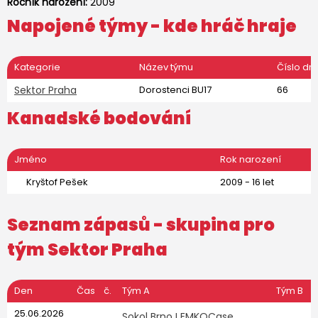
Ročník narození:
2009
Napojené týmy - kde hráč hraje
Kategorie
Název týmu
Číslo dr
Sektor Praha
Dorostenci BU17
66
Kanadské bodování
Jméno
Rok narození
Kryštof Pešek
2009 - 16 let
Seznam zápasů - skupina pro
tým
Sektor Praha
Den
Čas
č.
Tým A
Tým B
25.06.2026
Sokol Brno I EMKOCase