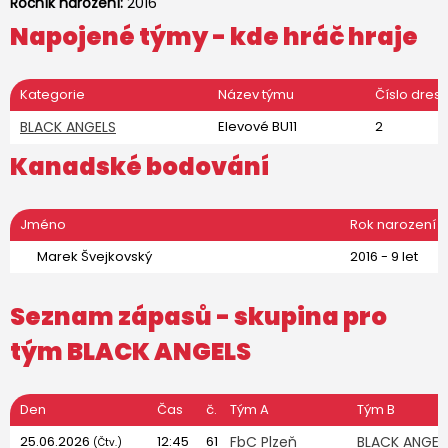
Ročník narození:
2016
Napojené týmy - kde hráč hraje
Kategorie
Název týmu
Číslo dres
BLACK ANGELS
Elevové BU11
2
Kanadské bodování
Jméno
Rok narození
Marek Švejkovský
2016 - 9 let
Seznam zápasů - skupina pro
tým
BLACK ANGELS
Den
Čas
č.
Tým A
Tým B
25.06.2026
12:45
61
FbC Plzeň
BLACK ANGEL
(Čtv.)