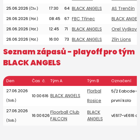
25.06.2026
17:30
64
BLACK ANGELS
AS Trenčín
(Čtv.)
26.06.2026
08:45
67
FBC Třinec
BLACK ANGEL
(Pát.)
26.06.2026
12:45
71
BLACK ANGELS
Orel Vyškov
(Pát.)
26.06.2026
16:00
73
BLACK ANGELS
Zlín Lions
(Pát.)
Seznam zápasů - playoff pro tým
BLACK ANGELS
Den
Čas
č.
Tým A
Tým B
Označení
27.06.2026
Florbal
5/2 Eabcde-3
BLACK ANGELS
10:00
616
Rosice
první kolo
(Sob.)
27.06.2026
Floorball Club
BLACK
16:00
626
vE617-vE616 o
FALCON
ANGELS
(Sob.)