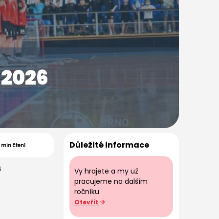
 2026
Důležité informace
1 min čtení
6
Vy hrajete a my už
pracujeme na dalším
ročníku
Otevřít