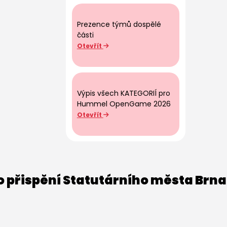
Prezence týmů dospělé
části
Otevřít
Výpis všech KATEGORIÍ pro
Hummel OpenGame 2026
Otevřít
o přispění Statutárního města Brna