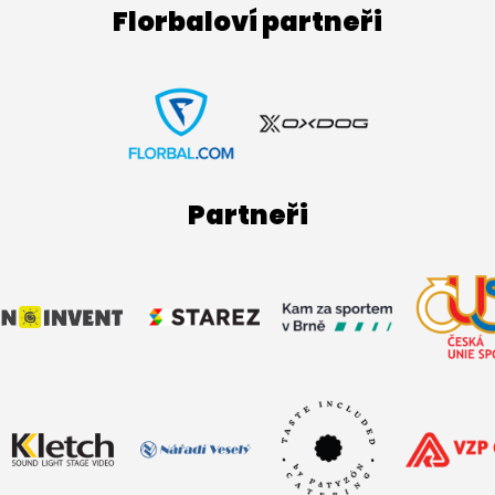
Florbaloví partneři
Partneři