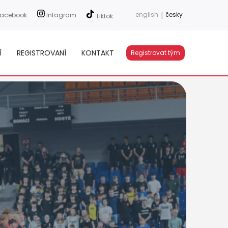
english
|
česky
acebook
Intagram
Tiktok
Í
REGISTROVANÍ
KONTAKT
Registrovat tým