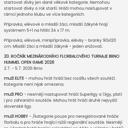
startovat dívky jen dané věkové kategorie. Nemohou
startovat dívky o rok starší. Hráči mohou nastupovat v
rámci jednoho klubu ve více kategoriich.
Přípravka, elévové a mladší žáci, mladší žákyně hrají
systémem 5+1 na hřišti 34 x 17 m.
Přípravka, elévové, minipřípravka, elévky - branky 90x120
cm. Mladší žáci a mladší žákyně - jeden snižovač.
20. ROČNÍK MEZINÁRODNÍHO FLORBALOVÉHO TURNAJE BRNO
HUMMEL OPEN GAME 2026
2.7. - 5.7. 2026 Brno
muži ELITE
- mohou hrát hráči bez rozdílu všech soutěží.
Kategorie není nijak omezena.
muži PRO
- nesmějí nastupovat hráči Superligy a 1.ligy, platí
i pro zahraniční soutěže. Mohou hrát hráči druhé nejvyšší
slovenské ligy.
muži HOBBY
- /kategorie pouze pro neregistrované hráče
florbalu a pro hráče hrající nižší regionální soutěže. Nesmějí