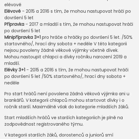
elévové
Elévové
- 2015 a 2016 s tím, že mohou nastupovat hráči po
dovršení 5 let
Přípravka
- 2017 a mladší s tím, že mohou nastupovat hráči
po dovršení 5 let
Minipřípravka 3+1
pro hráče a hráčky po dovršení 5 let. /50%
startovného/, hrací dny sobota + neděle V této kategorii
nejsou povoleny žádné věkové výjimky včetně dívek.
Mohou nastoupit chlapci a dívky ročníku narození 2019 a
mladší.
Elévky 3+1
- 2015 a 2016 s tím, že mohou nastupovat hráči
po dovršení 5 let /50% startovného/, hrací dny sobota +
neděle
Pro start hráčů není povolena žádná věková výjimka ani u
brankářů. V kategorii chlapců mohou startovat dívky i o
ročník starší. Maximálně však do kategorie mladších žáků.
Start mladších hráčů ve starších kategoriich je plně na
zodpovědnost registrovaného týmu.
V kategorii starších žáků, dorostenců a juniorů smí