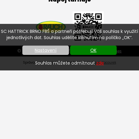
SC HATTRICK BRNO FBŠ a partneři potřebují Váš souhlas k využití
jednotlivých dat. Souhlas udělíte kliknutím na políčko „OK“.
Nastavení
OK
© SC HATTRICK BRNO FBŠ 2026 |
Nastavení cookies
Souhlas můžete odmítnout
zde
Správce
Váš prostor, s.r.o.
| Grafický návrh:
Pavel Kocourek