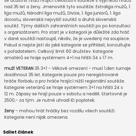
se účastnit hráči hrající celostátní soutěže s výjimkou hráčů
nad 35 let a ženy. Jmenovitě tyto soutěže: Extraliga mužů, 1.
liga mužů, Národní liga mužů, Divize, 1. liga juniorů, 1. liga
dorostu, slovenská nejvyšší soutěž a druhá slovenská
soutěž. Týmy dalších zahraničních soutěží po po konzultaci
s organizátorem. Pro start je v kategorii je důležité zda hráč
v dané soutěži nastoupil, nikoliv, že je uvedený na soupisce.
Pokud si nejste jistí do jaké kategorie se přihlásit, konzultujte
s pořadatelem. Celkový limit 60 družstev. Kategorie
amatérů se hraje systémem 4+1 na hřišti 34 x 17 m.
muži VETERAN
35 3+1 - Věkové omezení - musí 1.den turnaje
dosáhnout 35 let. Kategorie pouze pro neregistrované
hráče florbalu a pro hráče hrající nižší regionální soutěže.
Kategorie veteránů se hraje systémem 3+1 na hřišti 24 x
12 m. Zápasy se hrají pouze v sobotu a neděli. Startovné je
2500,- za tým. Je nutné uhradi ID poplatek.
ženy
- mohou hrát hráčky bez rozdílu všech soutěží.
Kategorie není nijak omezena.
Sdílet článek