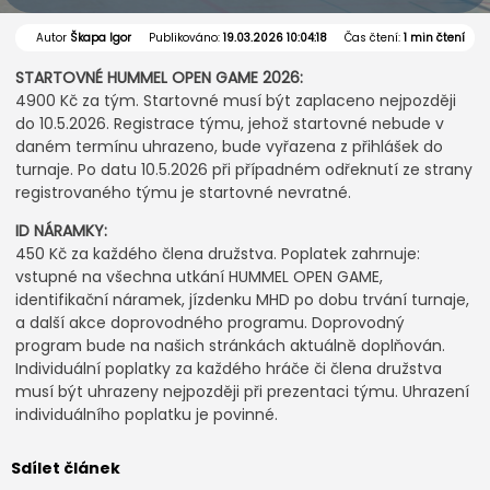
Autor
Škapa Igor
Publikováno:
19.03.2026 10:04:18
Čas čtení:
1 min čtení
STARTOVNÉ HUMMEL OPEN GAME 2026:
4900 Kč za tým. Startovné musí být zaplaceno nejpozději
do 10.5.2026. Registrace týmu, jehož startovné nebude v
daném termínu uhrazeno, bude vyřazena z přihlášek do
turnaje. Po datu 10.5.2026 při případném odřeknutí ze strany
registrovaného týmu je startovné nevratné.
ID NÁRAMKY:
450 Kč za každého člena družstva. Poplatek zahrnuje:
vstupné na všechna utkání HUMMEL OPEN GAME,
identifikační náramek, jízdenku MHD po dobu trvání turnaje,
a další akce doprovodného programu. Doprovodný
program bude na našich stránkách aktuálně doplňován.
Individuální poplatky za každého hráče či člena družstva
musí být uhrazeny nejpozději při prezentaci týmu. Uhrazení
individuálního poplatku je povinné.
Sdílet článek