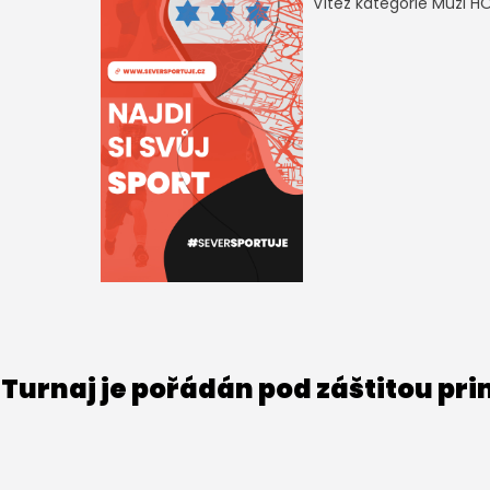
Vítěz kategorie Muži H
Turnaj je pořádán pod záštitou pr