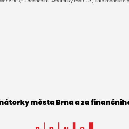
OBBY 5.000,- s oceněním "Amatérský mistr ČR", zlaté medaile a 
imátorky města Brna a za finančníh