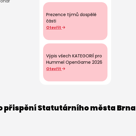
pohár
Prezence týmů dospělé
části
Otevřít
Výpis všech KATEGORIÍ pro
Hummel OpenGame 2026
Otevřít
o přispění Statutárního města Brna