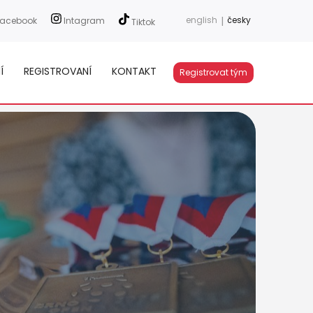
english
|
česky
acebook
Intagram
Tiktok
Í
REGISTROVANÍ
KONTAKT
Registrovat tým