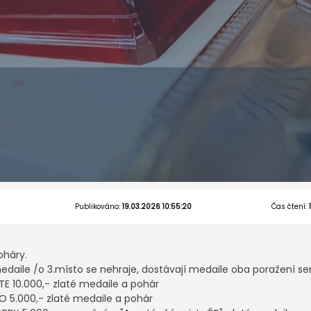
Publikováno:
19.03.2026 10:55:20
Čas čtení:
oháry.
edaile /o 3.místo se nehraje, dostávají medaile oba poražení sem
ITE 10.000,- zlaté medaile a pohár
RO 5.000,- zlaté medaile a pohár