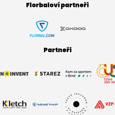
Florbaloví partneři
Partneři