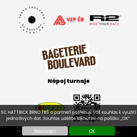
Nápoj turnaje
SC HATTRICK BRNO FBŠ a partneři potřebují Váš souhlas k využití
jednotlivých dat. Souhlas udělíte kliknutím na políčko „OK“.
Nastavení
OK
© SC HATTRICK BRNO FBŠ 2026 |
Nastavení cookies