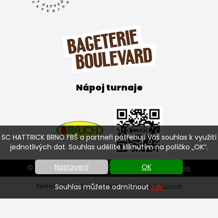
Nápoj turnaje
SC HATTRICK BRNO FBŠ a partneři potřebují Váš souhlas k využití
jednotlivých dat. Souhlas udělíte kliknutím na políčko „OK“.
Nastavení
OK
© SC HATTRICK BRNO FBŠ 2026 |
Nastavení cookies
Souhlas můžete odmítnout
zde
Správce
Váš prostor, s.r.o.
| Grafický návrh:
Pavel Kocourek