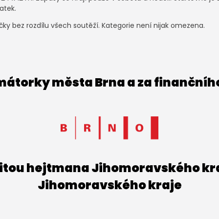
atek.
ky bez rozdílu všech soutěží. Kategorie není nijak omezena.
imátorky města Brna a za finančníh
titou hejtmana Jihomoravského kraj
Jihomoravského kraje