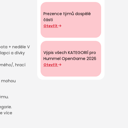
Prezence týmů dospělé
části
Otevřít
bota + neděle V
Výpis všech KATEGORIÍ pro
lapci a dívky
Hummel OpenGame 2026
vného/, hrací
Otevřít
ců mohou
týmu.
egorie.
e více