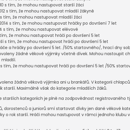
10 s tím, že mohou nastupovat starší žáci
2012 s tím, že mohou nastupovat mladší žákyně
2 s tím, že mohou nastupovat mladší žáci
2014 s tím, že mohou nastupovat hráčky po dovršení 7 let
14 s tím, že mohou nastupovat elévové
 tím, že mohou nastupovat hráči po dovršení 5 let
ší s tím, že mohou nastupovat hráči po dovršení 5 let
áče a hráčky po dovršení 5 let. /50% startovného/, hrací dny so
povoleny žádné věkové výjimky včetně dívek. Mohou nastoupit ch
 mladší.
 s tím, že mohou nastupovat hráči po dovršení 5 let /50% starto
ovolena žádná věková výjimka ani u brankářů. V kategorii chlap
ník starší. Maximálně však do kategorie mladších žáků.
e starších kategoriich je plně na zodpovědnost registrovaného 
ků, dorostenců a juniorů smí startovat dívky jen dané věkové kat
y o rok starší. Hráči mohou nastupovat v rámci jednoho klubu v