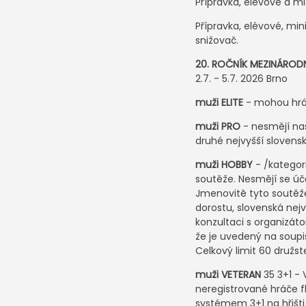
Přípravka, elévové a ml
Přípravka, elévové, min
snižovač.
20. ROČNÍK MEZINÁRO
2.7. - 5.7. 2026 Brno
muži ELITE
- mohou hrát
muži PRO
- nesmějí nast
druhé nejvyšší slovenské
muži HOBBY
- /kategori
soutěže. Nesmějí se úča
Jmenovitě tyto soutěže: E
dorostu, slovenská nej
konzultaci s organizátor
že je uvedený na soupisc
Celkový limit 60 družst
muži VETERAN
35 3+1 - 
neregistrované hráče fl
systémem 3+1 na hřišti 