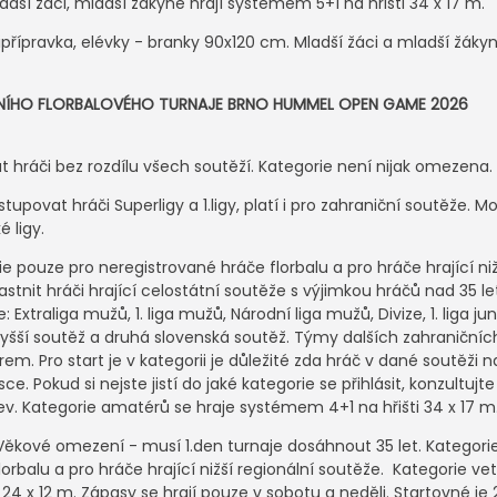
adší žáci, mladší žákyně hrají systémem 5+1 na hřišti 34 x 17 m.
ipřípravka, elévky - branky 90x120 cm. Mladší žáci a mladší žáky
DNÍHO FLORBALOVÉHO TURNAJE BRNO HUMMEL OPEN GAME 2026
 hráči bez rozdílu všech soutěží. Kategorie není nijak omezena.
upovat hráči Superligy a 1.ligy, platí i pro zahraniční soutěže. M
 ligy.
e pouze pro neregistrované hráče florbalu a pro hráče hrající niž
stnit hráči hrající celostátní soutěže s výjimkou hráčů nad 35 le
xtraliga mužů, 1. liga mužů, Národní liga mužů, Divize, 1. liga junio
vyšší soutěž a druhá slovenská soutěž. Týmy dalších zahraničníc
em. Pro start je v kategorii je důležité zda hráč v dané soutěži nas
e. Pokud si nejste jistí do jaké kategorie se přihlásit, konzultuj
ev. Kategorie amatérů se hraje systémem 4+1 na hřišti 34 x 17 m
Věkové omezení - musí 1.den turnaje dosáhnout 35 let. Kategori
orbalu a pro hráče hrající nižší regionální soutěže. Kategorie ve
24 x 12 m. Zápasy se hrají pouze v sobotu a neděli. Startovné je 