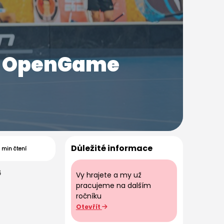
l OpenGame
Důležité informace
 min čtení
6
Vy hrajete a my už
pracujeme na dalším
ročníku
Otevřít