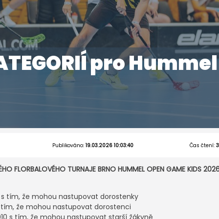
KATEGORIÍ pro Humme
Publikováno:
19.03.2026 10:03:40
Čas čtení:
3
KÉHO FLORBALOVÉHO TURNAJE BRNO HUMMEL OPEN GAME KIDS 202
 s tím, že mohou nastupovat dorostenky
 tím, že mohou nastupovat dorostenci
10 s tím, že mohou nastupovat starší žákyně