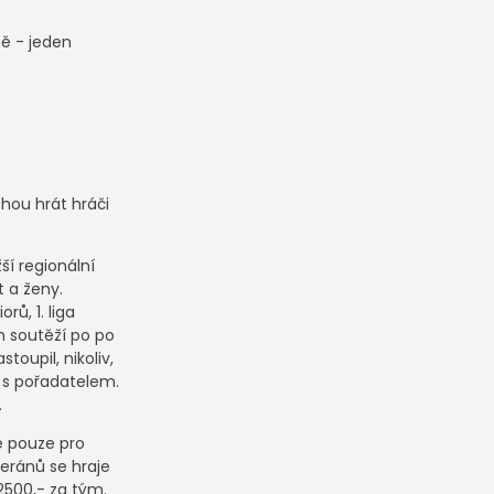
ně - jeden
ohou hrát hráči
ší regionální
t a ženy.
rů, 1. liga
h soutěží po po
toupil, nikoliv,
te s pořadatelem.
.
e pouze pro
teránů se hraje
2500,- za tým.