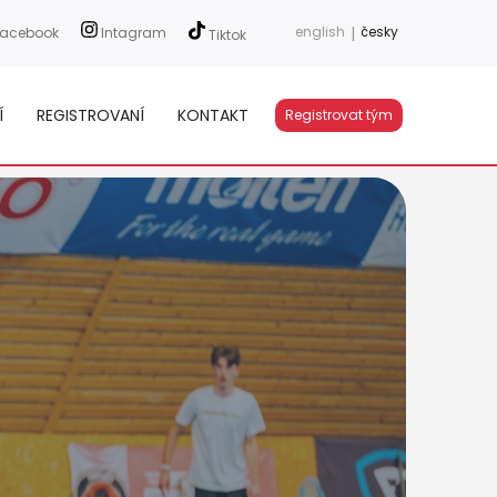
english
|
česky
acebook
Intagram
Tiktok
Í
REGISTROVANÍ
KONTAKT
Registrovat tým