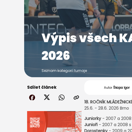
Výpis všech 
2026
Seznam kategorií turnaje
Sdílet článek
Autor
Škapa Igor
18. ROČNÍK MLÁDEŽNIC
25.6. - 28.6. 2026 Brno
Juniorky
- 2007 a 2008
Junioři
- 2007 a 2008 s
Dorostenky
- 2009 a 20