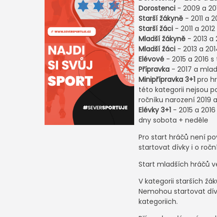
Dorostenci
- 2009 a 20
Starší žákyně
- 2011 a 
Starší žáci
- 2011 a 201
Mladší žákyně
- 2013 a 
Mladší žáci
- 2013 a 20
Elévové
- 2015 a 2016 s
Přípravka
- 2017 a mlad
Minipřípravka 3+1
pro hr
této kategorii nejsou 
ročníku narození 2019 a
Elévky 3+1
- 2015 a 2016
dny sobota + neděle
Pro start hráčů není p
startovat dívky i o roč
Start mladších hráčů v
V kategorii starších žá
Nemohou startovat dívk
kategoriich.