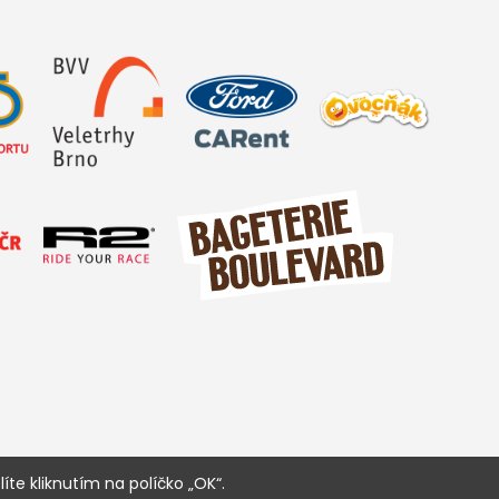
íte kliknutím na políčko „OK“.