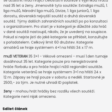
se účastnit hráči hrající celostátní soutěže s výjimkou hráčů
nad 35 let a ženy. Jmenovitě tyto soutěže: Extraliga mužů, 1.
liga mužů, Národní liga mužů, Divize, 1. liga juniorů, 1. liga
dorostu, slovenská nejvyšší soutěž a druhá slovenská
soutěž. Týmy dalších zahraničních soutěží po po konzultaci
s organizátorem. Pro start je v kategorii je důležité zda hráč
v dané soutěži nastoupil, nikoliv, že je uvedený na soupisce.
Pokud si nejste jistí do jaké kategorie se přihlásit, konzultujte
s pořadatelem. Celkový limit 60 družstev. Kategorie
amatérů se hraje systémem 4+1 na hřišti 34 x 17 m.
muži VETERAN
35 3+1 - Věkové omezení - musí 1.den turnaje
dosáhnout 35 let. Kategorie pouze pro neregistrované
hráče florbalu a pro hráče hrající nižší regionální soutěže.
Kategorie veteránů se hraje systémem 3+1 na hřišti 24 x
12 m. Zápasy se hrají pouze v sobotu a neděli. Startovné je
2500,- za tým. Je nutné uhradi ID poplatek.
ženy
- mohou hrát hráčky bez rozdílu všech soutěží.
Kategorie není nijak omezena.
Sdílet článek