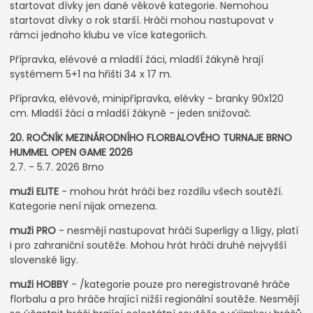
startovat dívky jen dané věkové kategorie. Nemohou
startovat dívky o rok starší. Hráči mohou nastupovat v
rámci jednoho klubu ve více kategoriich.
Přípravka, elévové a mladší žáci, mladší žákyně hrají
systémem 5+1 na hřišti 34 x 17 m.
Přípravka, elévové, minipřípravka, elévky - branky 90x120
cm. Mladší žáci a mladší žákyně - jeden snižovač.
20. ROČNÍK MEZINÁRODNÍHO FLORBALOVÉHO TURNAJE BRNO
HUMMEL OPEN GAME 2026
2.7. - 5.7. 2026 Brno
muži ELITE
- mohou hrát hráči bez rozdílu všech soutěží.
Kategorie není nijak omezena.
muži PRO
- nesmějí nastupovat hráči Superligy a 1.ligy, platí
i pro zahraniční soutěže. Mohou hrát hráči druhé nejvyšší
slovenské ligy.
muži HOBBY
- /kategorie pouze pro neregistrované hráče
florbalu a pro hráče hrající nižší regionální soutěže. Nesmějí