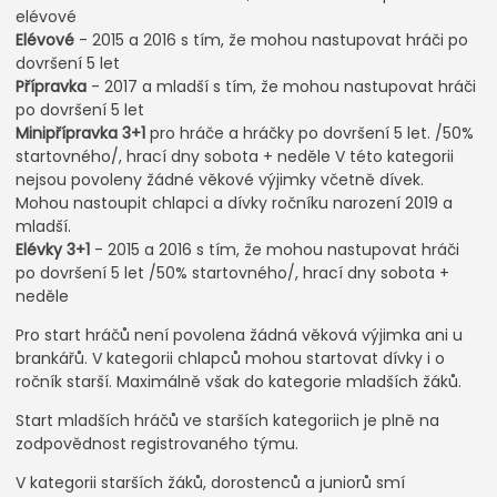
elévové
Elévové
- 2015 a 2016 s tím, že mohou nastupovat hráči po
dovršení 5 let
Přípravka
- 2017 a mladší s tím, že mohou nastupovat hráči
po dovršení 5 let
Minipřípravka 3+1
pro hráče a hráčky po dovršení 5 let. /50%
startovného/, hrací dny sobota + neděle V této kategorii
nejsou povoleny žádné věkové výjimky včetně dívek.
Mohou nastoupit chlapci a dívky ročníku narození 2019 a
mladší.
Elévky 3+1
- 2015 a 2016 s tím, že mohou nastupovat hráči
po dovršení 5 let /50% startovného/, hrací dny sobota +
neděle
Pro start hráčů není povolena žádná věková výjimka ani u
brankářů. V kategorii chlapců mohou startovat dívky i o
ročník starší. Maximálně však do kategorie mladších žáků.
Start mladších hráčů ve starších kategoriich je plně na
zodpovědnost registrovaného týmu.
V kategorii starších žáků, dorostenců a juniorů smí