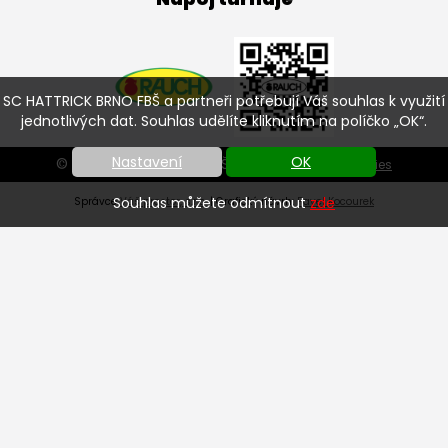
SC HATTRICK BRNO FBŠ a partneři potřebují Váš souhlas k využití
jednotlivých dat. Souhlas udělíte kliknutím na políčko „OK“.
Nastavení
OK
© SC HATTRICK BRNO FBŠ 2026 |
Nastavení cookies
Souhlas můžete odmítnout
zde
Správce
Váš prostor, s.r.o.
| Grafický návrh:
Pavel Kocourek