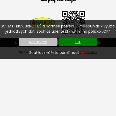
SC HATTRICK BRNO FBŠ a partneři potřebují Váš souhlas k využití
jednotlivých dat. Souhlas udělíte kliknutím na políčko „OK“.
Nastavení
OK
© SC HATTRICK BRNO FBŠ 2026 |
Nastavení cookies
Souhlas můžete odmítnout
zde
Správce
Váš prostor, s.r.o.
| Grafický návrh:
Pavel Kocourek