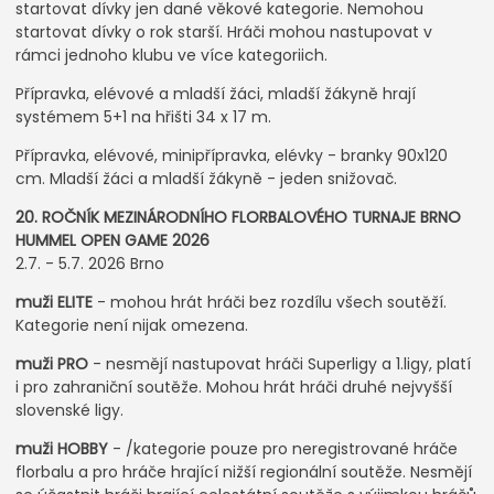
startovat dívky jen dané věkové kategorie. Nemohou
startovat dívky o rok starší. Hráči mohou nastupovat v
rámci jednoho klubu ve více kategoriich.
Přípravka, elévové a mladší žáci, mladší žákyně hrají
systémem 5+1 na hřišti 34 x 17 m.
Přípravka, elévové, minipřípravka, elévky - branky 90x120
cm. Mladší žáci a mladší žákyně - jeden snižovač.
20. ROČNÍK MEZINÁRODNÍHO FLORBALOVÉHO TURNAJE BRNO
HUMMEL OPEN GAME 2026
2.7. - 5.7. 2026 Brno
muži ELITE
- mohou hrát hráči bez rozdílu všech soutěží.
Kategorie není nijak omezena.
muži PRO
- nesmějí nastupovat hráči Superligy a 1.ligy, platí
i pro zahraniční soutěže. Mohou hrát hráči druhé nejvyšší
slovenské ligy.
muži HOBBY
- /kategorie pouze pro neregistrované hráče
florbalu a pro hráče hrající nižší regionální soutěže. Nesmějí