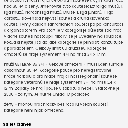
se účastnit hráči hrající celostátní soutěže s výjimkou hráčů
nad 35 let a ženy. Jmenovitě tyto soutěže: Extraliga mužů, 1.
liga mužů, Národní liga mužů, Divize, 1. liga juniorů, 1. liga
dorostu, slovenská nejvyšší soutěž a druhá slovenská
soutěž. Týmy dalších zahraničních soutěží po po konzultaci
s organizátorem. Pro start je v kategorii je důležité zda hráč
v dané soutěži nastoupil, nikoliv, že je uvedený na soupisce.
Pokud si nejste jistí do jaké kategorie se přihlásit, konzultujte
s pořadatelem. Celkový limit 60 družstev. Kategorie
amatérů se hraje systémem 4+1 na hřišti 34 x 17 m.
muži VETERAN
35 3+1 - Věkové omezení - musí 1.den turnaje
dosáhnout 35 let. Kategorie pouze pro neregistrované
hráče florbalu a pro hráče hrající nižší regionální soutěže.
Kategorie veteránů se hraje systémem 3+1 na hřišti 24 x
12 m. Zápasy se hrají pouze v sobotu a neděli. Startovné je
2500,- za tým. Je nutné uhradi ID poplatek.
ženy
- mohou hrát hráčky bez rozdílu všech soutěží.
Kategorie není nijak omezena.
Sdílet článek