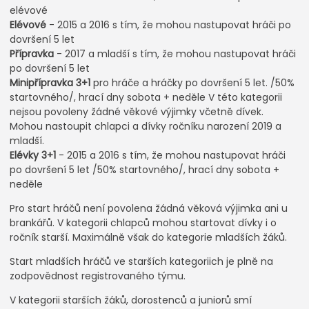
elévové
Elévové
- 2015 a 2016 s tím, že mohou nastupovat hráči po
dovršení 5 let
Přípravka
- 2017 a mladší s tím, že mohou nastupovat hráči
po dovršení 5 let
Minipřípravka 3+1
pro hráče a hráčky po dovršení 5 let. /50%
startovného/, hrací dny sobota + neděle V této kategorii
nejsou povoleny žádné věkové výjimky včetně dívek.
Mohou nastoupit chlapci a dívky ročníku narození 2019 a
mladší.
Elévky 3+1
- 2015 a 2016 s tím, že mohou nastupovat hráči
po dovršení 5 let /50% startovného/, hrací dny sobota +
neděle
Pro start hráčů není povolena žádná věková výjimka ani u
brankářů. V kategorii chlapců mohou startovat dívky i o
ročník starší. Maximálně však do kategorie mladších žáků.
Start mladších hráčů ve starších kategoriich je plně na
zodpovědnost registrovaného týmu.
V kategorii starších žáků, dorostenců a juniorů smí