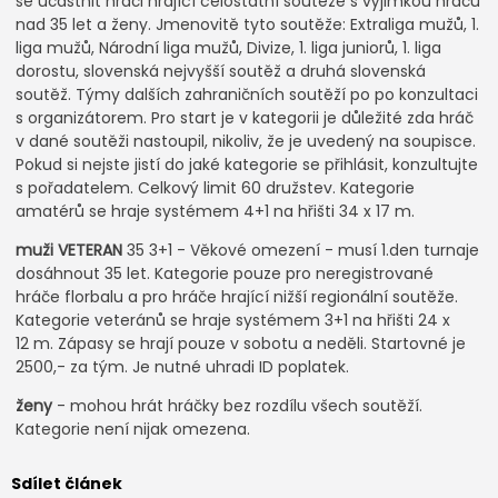
se účastnit hráči hrající celostátní soutěže s výjimkou hráčů
nad 35 let a ženy. Jmenovitě tyto soutěže: Extraliga mužů, 1.
liga mužů, Národní liga mužů, Divize, 1. liga juniorů, 1. liga
dorostu, slovenská nejvyšší soutěž a druhá slovenská
soutěž. Týmy dalších zahraničních soutěží po po konzultaci
s organizátorem. Pro start je v kategorii je důležité zda hráč
v dané soutěži nastoupil, nikoliv, že je uvedený na soupisce.
Pokud si nejste jistí do jaké kategorie se přihlásit, konzultujte
s pořadatelem. Celkový limit 60 družstev. Kategorie
amatérů se hraje systémem 4+1 na hřišti 34 x 17 m.
muži VETERAN
35 3+1 - Věkové omezení - musí 1.den turnaje
dosáhnout 35 let. Kategorie pouze pro neregistrované
hráče florbalu a pro hráče hrající nižší regionální soutěže.
Kategorie veteránů se hraje systémem 3+1 na hřišti 24 x
12 m. Zápasy se hrají pouze v sobotu a neděli. Startovné je
2500,- za tým. Je nutné uhradi ID poplatek.
ženy
- mohou hrát hráčky bez rozdílu všech soutěží.
Kategorie není nijak omezena.
Sdílet článek