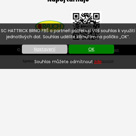
SC HATTRICK BRNO FBŠ a partneři potřebují Váš souhlas k využití
jednotlivých dat. Souhlas udělíte kliknutím na políčko „OK“.
Nastavení
OK
© SC HATTRICK BRNO FBŠ 2026 |
Nastavení cookies
Souhlas můžete odmítnout
zde
Správce
Váš prostor, s.r.o.
| Grafický návrh:
Pavel Kocourek