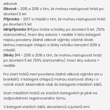
elévové
Elévové
- 2015 a 2016 s tím, že mohou nastupovat hráči po
dovršení 5 let
Přípravka
- 2017 a mladší s tím, že mohou nastupovat hráči
po dovršení 5 let
Minipřípravka 3+1
pro hráče a hráčky po dovršení 5 let. /50%
startovného/, hrací dny sobota + neděle V této kategorii
nejsou povoleny žádné věkové výjimky včetně dívek.
Mohou nastoupit chlapci a dívky ročníku narození 2019 a
mladší.
Elévky 3+1
- 2015 a 2016 s tím, že mohou nastupovat hráči
po dovršení 5 let /50% startovného/, hrací dny sobota +
neděle
Pro start hráčů není povolena žádná věková výjimka ani u
brankářů. V kategorii chlapců mohou startovat dívky i o
ročník starší. Maximálně však do kategorie mladších žáků.
Start mladších hráčů ve starších kategoriich je plně na
zodpovědnost registrovaného týmu.
V kategorii starších žáků, dorostenců a juniorů smí