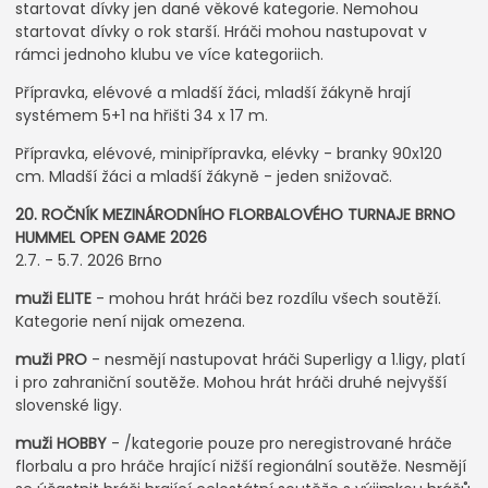
startovat dívky jen dané věkové kategorie. Nemohou
startovat dívky o rok starší. Hráči mohou nastupovat v
rámci jednoho klubu ve více kategoriich.
Přípravka, elévové a mladší žáci, mladší žákyně hrají
systémem 5+1 na hřišti 34 x 17 m.
Přípravka, elévové, minipřípravka, elévky - branky 90x120
cm. Mladší žáci a mladší žákyně - jeden snižovač.
20. ROČNÍK MEZINÁRODNÍHO FLORBALOVÉHO TURNAJE BRNO
HUMMEL OPEN GAME 2026
2.7. - 5.7. 2026 Brno
muži ELITE
- mohou hrát hráči bez rozdílu všech soutěží.
Kategorie není nijak omezena.
muži PRO
- nesmějí nastupovat hráči Superligy a 1.ligy, platí
i pro zahraniční soutěže. Mohou hrát hráči druhé nejvyšší
slovenské ligy.
muži HOBBY
- /kategorie pouze pro neregistrované hráče
florbalu a pro hráče hrající nižší regionální soutěže. Nesmějí