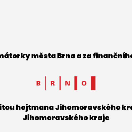
imátorky města Brna a za finančníh
titou hejtmana Jihomoravského kraj
Jihomoravského kraje