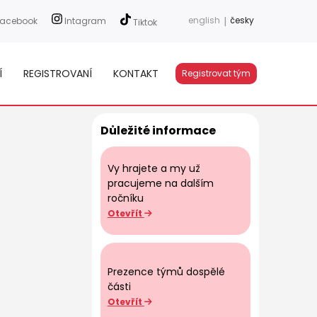
english
|
česky
acebook
Intagram
Tiktok
Í
REGISTROVANÍ
KONTAKT
Registrovat tým
Důležité informace
Vy hrajete a my už
pracujeme na dalším
ročníku
Otevřít
Prezence týmů dospělé
části
Otevřít