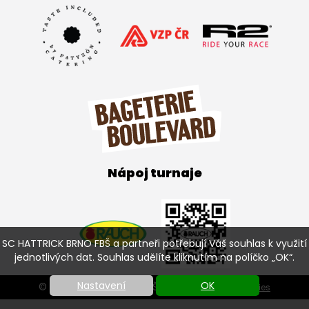
Nápoj turnaje
SC HATTRICK BRNO FBŠ a partneři potřebují Váš souhlas k využití
jednotlivých dat. Souhlas udělíte kliknutím na políčko „OK“.
Nastavení
OK
© SC HATTRICK BRNO FBŠ 2026 |
Nastavení cookies