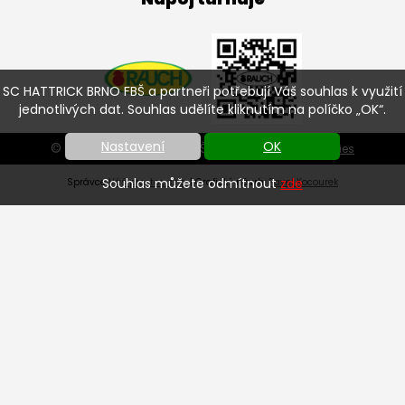
SC HATTRICK BRNO FBŠ a partneři potřebují Váš souhlas k využití
jednotlivých dat. Souhlas udělíte kliknutím na políčko „OK“.
Nastavení
OK
© SC HATTRICK BRNO FBŠ 2026 |
Nastavení cookies
Souhlas můžete odmítnout
zde
Správce
Váš prostor, s.r.o.
| Grafický návrh:
Pavel Kocourek