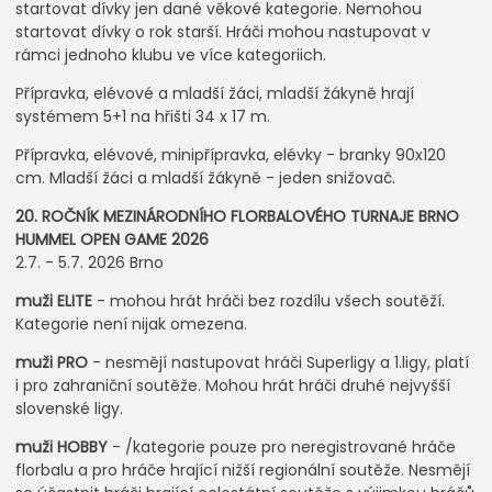
startovat dívky jen dané věkové kategorie. Nemohou
startovat dívky o rok starší. Hráči mohou nastupovat v
rámci jednoho klubu ve více kategoriich.
Přípravka, elévové a mladší žáci, mladší žákyně hrají
systémem 5+1 na hřišti 34 x 17 m.
Přípravka, elévové, minipřípravka, elévky - branky 90x120
cm. Mladší žáci a mladší žákyně - jeden snižovač.
20. ROČNÍK MEZINÁRODNÍHO FLORBALOVÉHO TURNAJE BRNO
HUMMEL OPEN GAME 2026
2.7. - 5.7. 2026 Brno
muži ELITE
- mohou hrát hráči bez rozdílu všech soutěží.
Kategorie není nijak omezena.
muži PRO
- nesmějí nastupovat hráči Superligy a 1.ligy, platí
i pro zahraniční soutěže. Mohou hrát hráči druhé nejvyšší
slovenské ligy.
muži HOBBY
- /kategorie pouze pro neregistrované hráče
florbalu a pro hráče hrající nižší regionální soutěže. Nesmějí