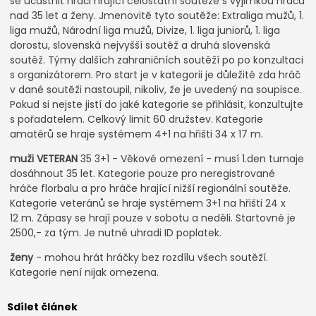
se účastnit hráči hrající celostátní soutěže s výjimkou hráčů
nad 35 let a ženy. Jmenovitě tyto soutěže: Extraliga mužů, 1.
liga mužů, Národní liga mužů, Divize, 1. liga juniorů, 1. liga
dorostu, slovenská nejvyšší soutěž a druhá slovenská
soutěž. Týmy dalších zahraničních soutěží po po konzultaci
s organizátorem. Pro start je v kategorii je důležité zda hráč
v dané soutěži nastoupil, nikoliv, že je uvedený na soupisce.
Pokud si nejste jistí do jaké kategorie se přihlásit, konzultujte
s pořadatelem. Celkový limit 60 družstev. Kategorie
amatérů se hraje systémem 4+1 na hřišti 34 x 17 m.
muži VETERAN
35 3+1 - Věkové omezení - musí 1.den turnaje
dosáhnout 35 let. Kategorie pouze pro neregistrované
hráče florbalu a pro hráče hrající nižší regionální soutěže.
Kategorie veteránů se hraje systémem 3+1 na hřišti 24 x
12 m. Zápasy se hrají pouze v sobotu a neděli. Startovné je
2500,- za tým. Je nutné uhradi ID poplatek.
ženy
- mohou hrát hráčky bez rozdílu všech soutěží.
Kategorie není nijak omezena.
Sdílet článek