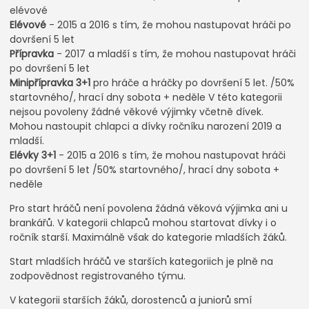
elévové
Elévové
- 2015 a 2016 s tím, že mohou nastupovat hráči po
dovršení 5 let
Přípravka
- 2017 a mladší s tím, že mohou nastupovat hráči
po dovršení 5 let
Minipřípravka 3+1
pro hráče a hráčky po dovršení 5 let. /50%
startovného/, hrací dny sobota + neděle V této kategorii
nejsou povoleny žádné věkové výjimky včetně dívek.
Mohou nastoupit chlapci a dívky ročníku narození 2019 a
mladší.
Elévky 3+1
- 2015 a 2016 s tím, že mohou nastupovat hráči
po dovršení 5 let /50% startovného/, hrací dny sobota +
neděle
Pro start hráčů není povolena žádná věková výjimka ani u
brankářů. V kategorii chlapců mohou startovat dívky i o
ročník starší. Maximálně však do kategorie mladších žáků.
Start mladších hráčů ve starších kategoriich je plně na
zodpovědnost registrovaného týmu.
V kategorii starších žáků, dorostenců a juniorů smí