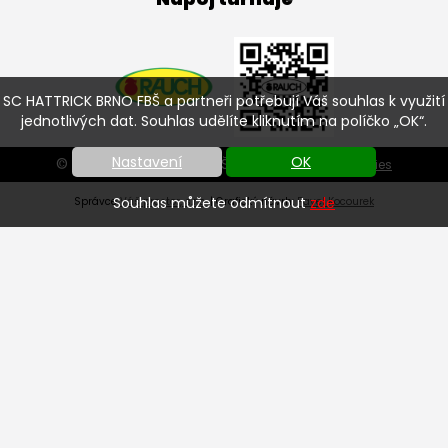
SC HATTRICK BRNO FBŠ a partneři potřebují Váš souhlas k využití
jednotlivých dat. Souhlas udělíte kliknutím na políčko „OK“.
Nastavení
OK
© SC HATTRICK BRNO FBŠ 2026 |
Nastavení cookies
Souhlas můžete odmítnout
zde
Správce
Váš prostor, s.r.o.
| Grafický návrh:
Pavel Kocourek