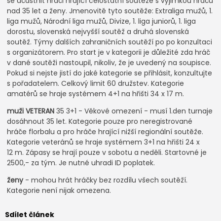
se účastnit hráči hrající celostátní soutěže s výjimkou hráčů
nad 35 let a ženy. Jmenovitě tyto soutěže: Extraliga mužů, 1.
liga mužů, Národní liga mužů, Divize, 1. liga juniorů, 1. liga
dorostu, slovenská nejvyšší soutěž a druhá slovenská
soutěž. Týmy dalších zahraničních soutěží po po konzultaci
s organizátorem. Pro start je v kategorii je důležité zda hráč
v dané soutěži nastoupil, nikoliv, že je uvedený na soupisce.
Pokud si nejste jistí do jaké kategorie se přihlásit, konzultujte
s pořadatelem. Celkový limit 60 družstev. Kategorie
amatérů se hraje systémem 4+1 na hřišti 34 x 17 m.
muži VETERAN
35 3+1 - Věkové omezení - musí 1.den turnaje
dosáhnout 35 let. Kategorie pouze pro neregistrované
hráče florbalu a pro hráče hrající nižší regionální soutěže.
Kategorie veteránů se hraje systémem 3+1 na hřišti 24 x
12 m. Zápasy se hrají pouze v sobotu a neděli. Startovné je
2500,- za tým. Je nutné uhradi ID poplatek.
ženy
- mohou hrát hráčky bez rozdílu všech soutěží.
Kategorie není nijak omezena.
Sdílet článek