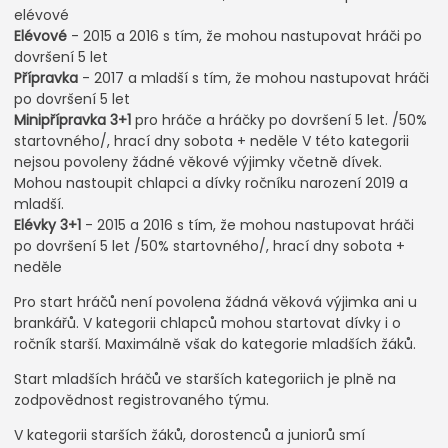
elévové
Elévové
- 2015 a 2016 s tím, že mohou nastupovat hráči po
dovršení 5 let
Přípravka
- 2017 a mladší s tím, že mohou nastupovat hráči
po dovršení 5 let
Minipřípravka 3+1
pro hráče a hráčky po dovršení 5 let. /50%
startovného/, hrací dny sobota + neděle V této kategorii
nejsou povoleny žádné věkové výjimky včetně dívek.
Mohou nastoupit chlapci a dívky ročníku narození 2019 a
mladší.
Elévky 3+1
- 2015 a 2016 s tím, že mohou nastupovat hráči
po dovršení 5 let /50% startovného/, hrací dny sobota +
neděle
Pro start hráčů není povolena žádná věková výjimka ani u
brankářů. V kategorii chlapců mohou startovat dívky i o
ročník starší. Maximálně však do kategorie mladších žáků.
Start mladších hráčů ve starších kategoriich je plně na
zodpovědnost registrovaného týmu.
V kategorii starších žáků, dorostenců a juniorů smí