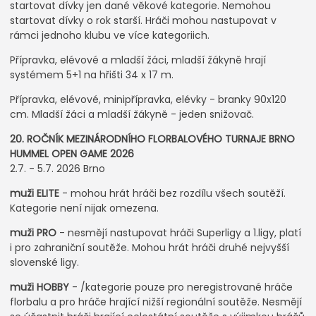
startovat dívky jen dané věkové kategorie. Nemohou
startovat dívky o rok starší. Hráči mohou nastupovat v
rámci jednoho klubu ve více kategoriich.
Přípravka, elévové a mladší žáci, mladší žákyně hrají
systémem 5+1 na hřišti 34 x 17 m.
Přípravka, elévové, minipřípravka, elévky - branky 90x120
cm. Mladší žáci a mladší žákyně - jeden snižovač.
20. ROČNÍK MEZINÁRODNÍHO FLORBALOVÉHO TURNAJE BRNO
HUMMEL OPEN GAME 2026
2.7. - 5.7. 2026 Brno
muži ELITE
- mohou hrát hráči bez rozdílu všech soutěží.
Kategorie není nijak omezena.
muži PRO
- nesmějí nastupovat hráči Superligy a 1.ligy, platí
i pro zahraniční soutěže. Mohou hrát hráči druhé nejvyšší
slovenské ligy.
muži HOBBY
- /kategorie pouze pro neregistrované hráče
florbalu a pro hráče hrající nižší regionální soutěže. Nesmějí