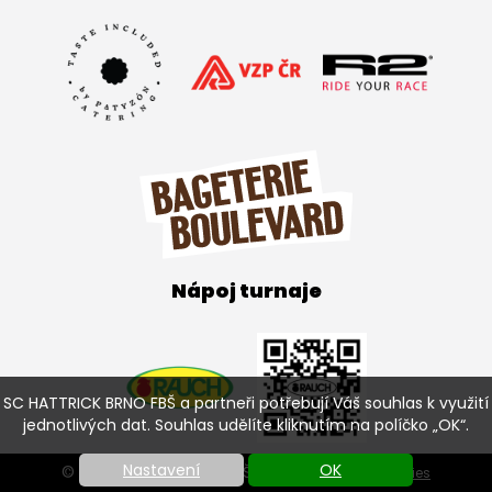
Nápoj turnaje
SC HATTRICK BRNO FBŠ a partneři potřebují Váš souhlas k využití
jednotlivých dat. Souhlas udělíte kliknutím na políčko „OK“.
Nastavení
OK
© SC HATTRICK BRNO FBŠ 2026 |
Nastavení cookies