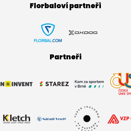
Florbaloví partneři
Partneři