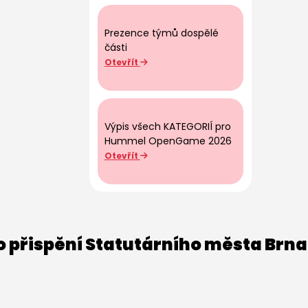
Prezence týmů dospělé
části
Otevřít
Výpis všech KATEGORIÍ pro
Hummel OpenGame 2026
Otevřít
o přispění Statutárního města Brna