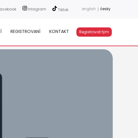
english
|
česky
acebook
Intagram
Tiktok
Í
REGISTROVANÍ
KONTAKT
Registrovat tým