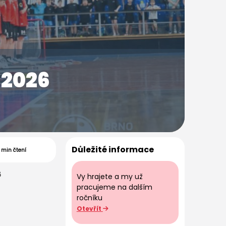
 2026
Důležité informace
1 min čtení
6
Vy hrajete a my už
pracujeme na dalším
ročníku
Otevřít