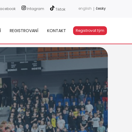
english
|
česky
acebook
Intagram
Tiktok
Í
REGISTROVANÍ
KONTAKT
Registrovat tým