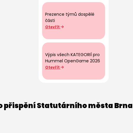
Prezence týmů dospělé
části
Otevřít
Výpis všech KATEGORIÍ pro
Hummel OpenGame 2026
Otevřít
o přispění Statutárního města Brna