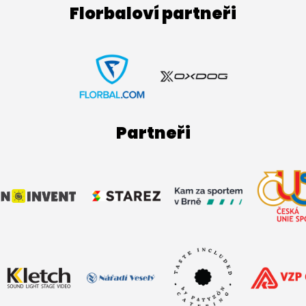
Florbaloví partneři
Partneři